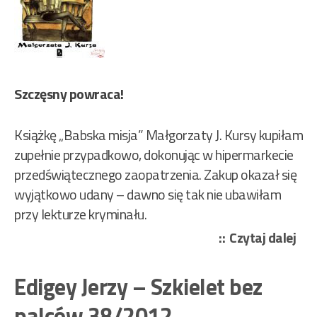
Szczęsny powraca!
Książkę „Babska misja” Małgorzaty J. Kursy kupiłam
zupełnie przypadkowo, dokonując w hipermarkecie
przedświątecznego zaopatrzenia. Zakup okazał się
wyjątkowo udany – dawno się tak nie ubawiłam
przy lekturze kryminału.
„Ku
Czytaj dalej
Mał
J.
Edigey Jerzy – Szkielet bez
–
palców 38/2012
Bab