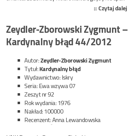
„Ed
Czytaj dalej
Jer
–
Zeydler-Zborowski Zygmunt –
Szk
Kardynalny błąd 44/2012
bez
pal
38/
Autor:
Zeydler-Zborowski Zygmunt
Tytuł:
Kardynalny błąd
Wydawnictwo: Iskry
Seria: Ewa wzywa 07
Zeszyt nr 92
Rok wydania: 1976
Nakład: 100000
Recenzent:
Anna Lewandowska