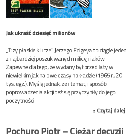
Jak ukraść dziesięć milionów
„Trzy płaskie klucze” Jerzego Edigeya to ciągle jeden
z najbardziej poszukiwanych milicyjniaków.
Zapewne dlatego, że wydany był przed laty w
niewielkim jak na owe czasy nakładzie (1965 r., 20
tys. egz.). Myślę jednak, że i temat, i sposób
poprowadzenia akcji też się przyczyniły do jego
poczytności.
„Ed
Czytaj dalej
Jer
–
Pochuro Piotr – Ciężar decyzji