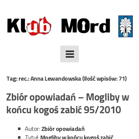
Skip
to
content
Tag: rec.: Anna Lewandowska
(Ilość wpisów: 71)
Zbiór opowiadań – Mogliby w
końcu kogoś zabić 95/2010
Autor:
Zbiór opowiadań
Tytuł:
Mogliby w końcu kogoś zabić