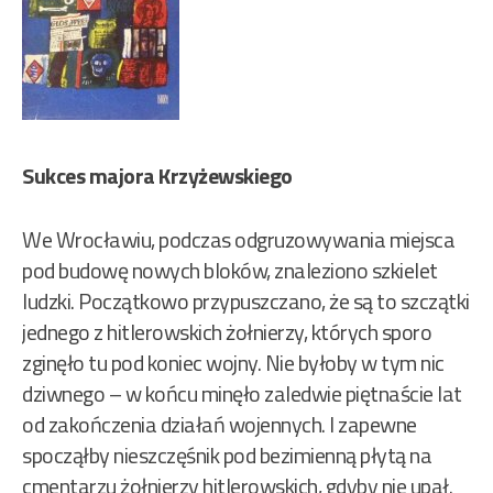
Sukces majora Krzyżewskiego
We Wrocławiu, podczas odgruzowywania miejsca
pod budowę nowych bloków, znaleziono szkielet
ludzki. Początkowo przypuszczano, że są to szczątki
jednego z hitlerowskich żołnierzy, których sporo
zginęło tu pod koniec wojny. Nie byłoby w tym nic
dziwnego – w końcu minęło zaledwie piętnaście lat
od zakończenia działań wojennych. I zapewne
spocząłby nieszczęśnik pod bezimienną płytą na
cmentarzu żołnierzy hitlerowskich, gdyby nie upał.