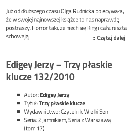
Już od dłuższego czasu Olga Rudnicka obiecywała,
że w swojej najnowszej książce to nas naprawdę
postraszy. Horror taki, że niech się King i cała reszta
schowają.
„Ru
Czytaj dalej
Olg
–
Edigey Jerzy – Trzy płaskie
Lili
121
klucze 132/2010
Autor:
Edigey Jerzy
Tytuł:
Trzy płaskie klucze
Wydawnictwo: Czytelnik, Wielki Sen
Seria: Z jamnikiem, Seria z Warszawą
(tom 17)