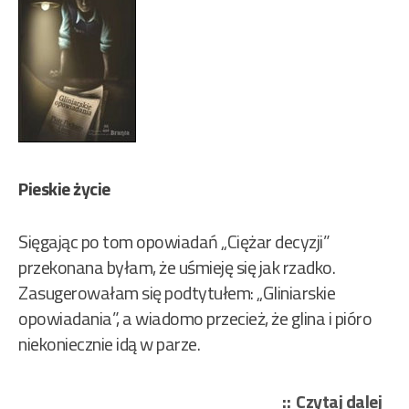
Pieskie życie
Sięgając po tom opowiadań „Ciężar decyzji”
przekonana byłam, że uśmieję się jak rzadko.
Zasugerowałam się podtytułem: „Gliniarskie
opowiadania”, a wiadomo przecież, że glina i pióro
niekoniecznie idą w parze.
„Po
Czytaj dalej