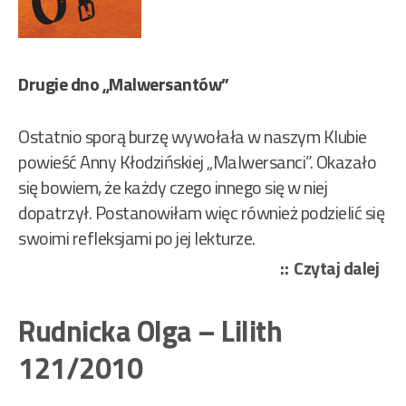
Drugie dno „Malwersantów”
Ostatnio sporą burzę wywołała w naszym Klubie
powieść Anny Kłodzińskiej „Malwersanci”. Okazało
się bowiem, że każdy czego innego się w niej
dopatrzył. Postanowiłam więc również podzielić się
swoimi refleksjami po jej lekturze.
„Kł
Czytaj dalej
An
–
Rudnicka Olga – Lilith
Mal
121/2010
115