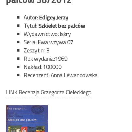
mis
191
Autor:
Edigey Jerzy
Tytuł:
Szkielet bez palców
Wydawnictwo: Iskry
Seria: Ewa wzywa 07
Zeszyt nr 3
Rok wydania:1969
Nakład: 100000
Recenzent: Anna Lewandowska
LINK Recenzja Grzegorza Cieleckiego