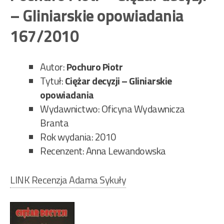
Trz
– Gliniarskie opowiadania
pła
klu
167/2010
132
Autor:
Pochuro Piotr
Tytuł:
Ciężar decyzji – Gliniarskie
opowiadania
Wydawnictwo: Oficyna Wydawnicza
Branta
Rok wydania: 2010
Recenzent: Anna Lewandowska
LINK Recenzja Adama Sykuły