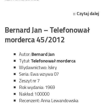
„Ze
Czytaj dalej
Zbo
Zy
Bernard Jan – Telefonował
–
morderca 45/2012
Kar
błą
44/
Autor:
Bernard Jan
Tytuł:
Telefonował morderca
Wydawnictwo: Iskry
Seria: Ewa wzywa 07
Zeszyt nr 7
Rok wydania: 1969
Nakład: 100000
Recenzent: Anna Lewandowska