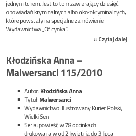
jednym tchem. Jest to tom zawierający dziesięć
opowiadań kryminalnych albo okołokryminalnych,
które powstały na specjalne zamówienie
Wydawnictwa „Oficynka”.
„Zb
Czytaj dalej
opo
–
Kłodzińska Anna –
Mog
Malwersanci 115/2010
w
koń
kog
Autor:
Kłodzińska Anna
zab
Tytuł:
Malwersanci
95/
Wydawnictwo: Ilustrowany Kurier Polski,
Wielki Sen
Seria: powieść w 78 odcinkach
drukowana w od 2 kwietnia do 3 lipca