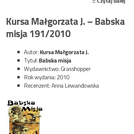
„Ka
Czytaj dalej
Man
–
Kursa Małgorzata J. – Babska
Gdz
misja 191/2010
jest
gł
Emi
Autor:
Kursa Małgorzata J.
Kay
Tytuł:
Babska misja
Zbr
Wydawnictwo: Grasshopper
w
Rok wydania: 2010
sfe
Recenzent: Anna Lewandowska
wyż
171