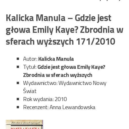
Pio
–
Kalicka Manula – Gdzie jest
Cię
głowa Emily Kaye? Zbrodnia w
dec
–
sferach wyższych 171/2010
Gli
opo
Autor:
Kalicka Manula
167
Tytuł:
Gdzie jest głowa Emily Kaye?
Zbrodnia w sferach wyższych
Wydawnictwo: Wydawnictwo Nowy
Świat
Rok wydania: 2010
Recenzent: Anna Lewandowska