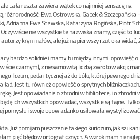
, ale cała reszta zawiera wątek co najmniej sensacyjny.
 różnorodność: Ewa Ostrowska, Gacek & Szczepańska –
ski, Adrianna Ewa Stawska, Katarzyna Rogińska, Piotr Sc
i. Oczywiście nie wszystkie te nazwiska znamy, część to lu
o autorzy kryminałów, ale już na pierwszy rzut oka widać
pracy bardzo solidnie i mamy tu między innymi: opowieść 
wiście czarnym), z niesamowitą liczbą zwrotów akcji; mam
nego liceum, pedantycznej aż do bólu, której pewnego dni
ład. Jest tu również opowieść o sprytnych bliźniaczkach
ękę. Jest opowiadanie o zbrodni w bibliotece, i o zbrodn
ie będę ich wszystkich opowiadać, wszystkie są fajne. Tylko
jej pomysłu i swoje opowiadanko usiłowała wystylizowa
ekta. Już pomijam puszczenie takiego kuriozum, jak szukan
złam pięć błędów ortograficznych. A wzrok mam nienajleps