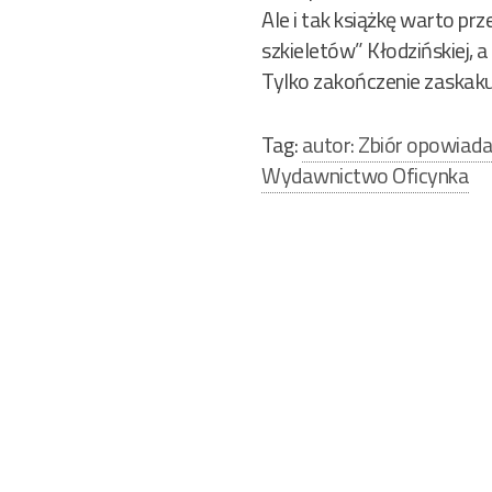
Ale i tak książkę warto p
szkieletów” Kłodzińskiej, 
Tylko zakończenie zaskaku
Tag:
autor: Zbiór opowiad
Wydawnictwo Oficynka
Nawigacja
wpisu