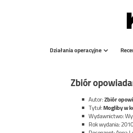
Skip
to
content
Działania operacyjne
Rece
Zbiór opowiada
Autor:
Zbiór opow
Tytuł:
Mogliby w k
Wydawnictwo: Wy
Rok wydania: 201
Recenzent: Anna 