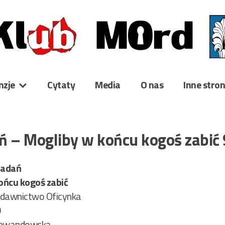
nzje
Cytaty
Media
O nas
Inne stro
ń – Mogliby w końcu kogoś zabić
iadań
ońcu kogoś zabić
dawnictwo Oficynka
0
Lewandowska