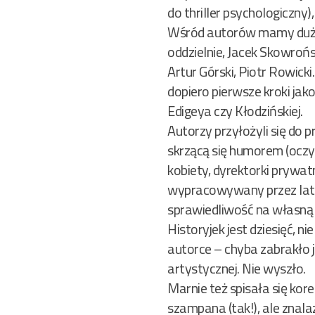
do thriller psychologiczny)
Wśród autorów mamy dużą
oddzielnie, Jacek Skowroń
Artur Górski, Piotr Rowick
dopiero pierwsze kroki jak
Edigeya czy Kłodzińskiej.
Autorzy przyłożyli się do 
skrzącą się humorem (oczy
kobiety, dyrektorki prywat
wypracowywany przez lata 
sprawiedliwość na własną r
Historyjek jest dziesięć, n
autorce – chyba zabrakło 
artystycznej. Nie wyszło.
Marnie też spisała się kor
szampana (tak!), ale znala