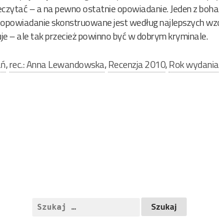
rzeczytać – a na pewno ostatnie opowiadanie. Jeden z boh
a opowiadanie skonstruowane jest według najlepszych wzo
je – ale tak przecież powinno być w dobrym kryminale.
ań
,
rec.: Anna Lewandowska
,
Recenzja 2010
,
Rok wydania
Szukaj: