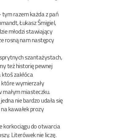
 tym razem każda z pań
hmandt, Łukasz Śmigiel,
dzie młodzi stawiający
, że rosną nam następcy
o sprytnych szantażystach,
y też historię pewnej
a ktoś zakłóca
, które wymierzały
i w małym miasteczku.
 jedna nie bardzo udała się
ć na kawałek prozy
ie korkociągu do otwarcia
zy. Literówek nie liczę.