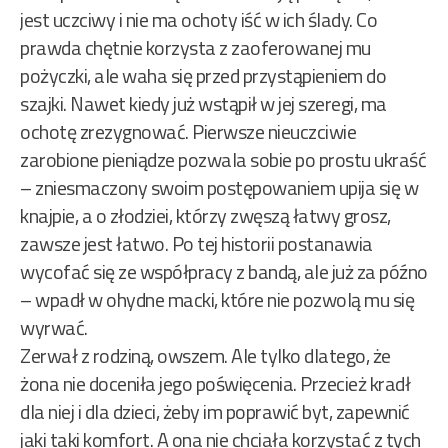
jest uczciwy i nie ma ochoty iść w ich ślady. Co
prawda chętnie korzysta z zaoferowanej mu
pożyczki, ale waha się przed przystąpieniem do
szajki. Nawet kiedy już wstąpił w jej szeregi, ma
ochotę zrezygnować. Pierwsze nieuczciwie
zarobione pieniądze pozwala sobie po prostu ukraść
– zniesmaczony swoim postępowaniem upija się w
knajpie, a o złodziei, którzy zwęszą łatwy grosz,
zawsze jest łatwo. Po tej historii postanawia
wycofać się ze współpracy z bandą, ale już za późno
– wpadł w ohydne macki, które nie pozwolą mu się
wyrwać.
Zerwał z rodziną, owszem. Ale tylko dlatego, że
żona nie doceniła jego poświęcenia. Przecież kradł
dla niej i dla dzieci, żeby im poprawić byt, zapewnić
jaki taki komfort. A ona nie chciała korzystać z tych