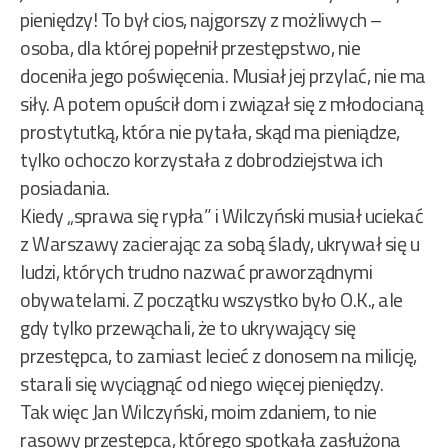
pieniędzy! To był cios, najgorszy z możliwych –
osoba, dla której popełnił przestępstwo, nie
doceniła jego poświęcenia. Musiał jej przylać, nie ma
siły. A potem opuścił dom i związał się z młodocianą
prostytutką, która nie pytała, skąd ma pieniądze,
tylko ochoczo korzystała z dobrodziejstwa ich
posiadania.
Kiedy „sprawa się rypła” i Wilczyński musiał uciekać
z Warszawy zacierając za sobą ślady, ukrywał się u
ludzi, których trudno nazwać praworządnymi
obywatelami. Z początku wszystko było O.K., ale
gdy tylko przewąchali, że to ukrywający się
przestępca, to zamiast lecieć z donosem na milicję,
starali się wyciągnąć od niego więcej pieniędzy.
Tak więc Jan Wilczyński, moim zdaniem, to nie
rasowy przestępca, którego spotkała zasłużona