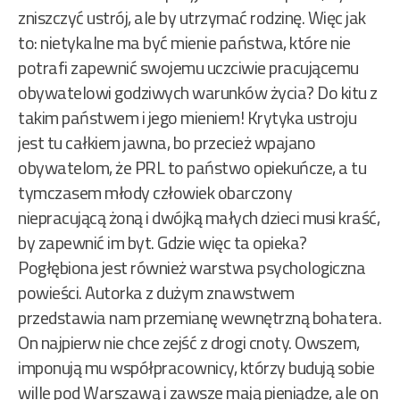
zniszczyć ustrój, ale by utrzymać rodzinę. Więc jak
to: nietykalne ma być mienie państwa, które nie
potrafi zapewnić swojemu uczciwie pracującemu
obywatelowi godziwych warunków życia? Do kitu z
takim państwem i jego mieniem! Krytyka ustroju
jest tu całkiem jawna, bo przecież wpajano
obywatelom, że PRL to państwo opiekuńcze, a tu
tymczasem młody człowiek obarczony
niepracującą żoną i dwójką małych dzieci musi kraść,
by zapewnić im byt. Gdzie więc ta opieka?
Pogłębiona jest również warstwa psychologiczna
powieści. Autorka z dużym znawstwem
przedstawia nam przemianę wewnętrzną bohatera.
On najpierw nie chce zejść z drogi cnoty. Owszem,
imponują mu współpracownicy, którzy budują sobie
wille pod Warszawą i zawsze mają pieniądze, ale on