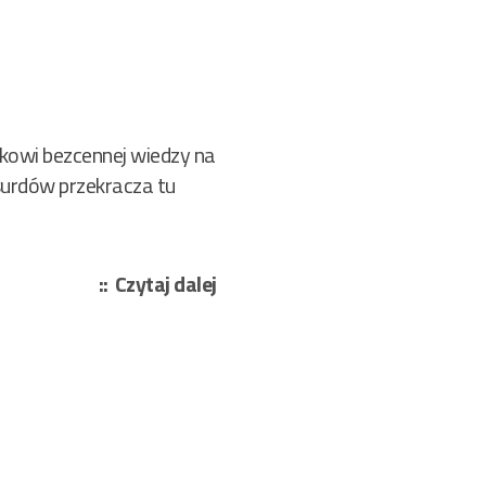
kowi bezcennej wiedzy na
bsurdów przekracza tu
„Zeydler-
Czytaj dalej
Zborowski
Zygmunt
–
Goryl
z
Wołomina