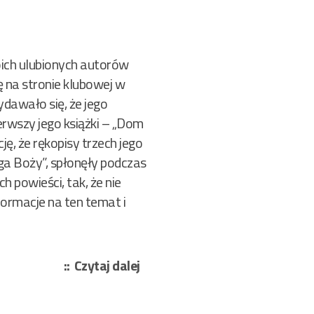
oich ulubionych autorów
ę na stronie klubowej w
ydawało się, że jego
erwszy jego książki – „Dom
ję, że rękopisy trzech jego
uga Boży”, spłonęły podczas
 powieści, tak, że nie
ormacje na ten temat i
„Kostecki
Czytaj dalej
Tadeusz
–