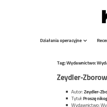
Skip
to
content
Działania operacyjne
Rece
Tag: Wydawnictwo: Wy
Zeydler-Zborow
Autor:
Zeydler-Zb
Tytuł:
Proszę nikog
Wydawnictwo: Wy