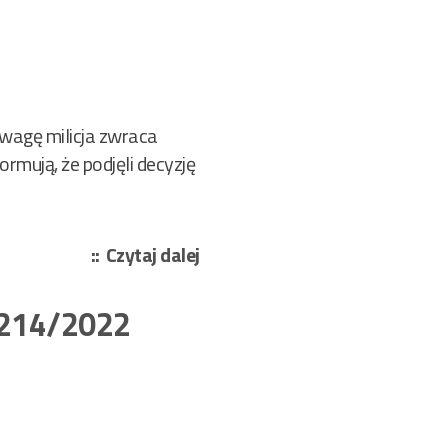
wagę milicja zwraca
ormują, że podjęli decyzję
„Zeydler-
Czytaj dalej
Zborowski
Zygmunt
 214/2022
–
Proszę
nikogo
nie