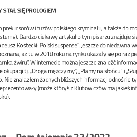
Y STAŁ SIĘ PROLOGIEM
o prekursorów i tuzów polskiego kryminału, a także do m
sterny). Bardzo ciekawy artykuł o tym pisarzu znajduje si
”Tadeusz Kostecki: Polski suspense”. Jeszcze do niedawna w
poznana, aż tu w 2018 roku na rynku ukazały się po raz pi
iarnka żwiru”. W internecie można jeszcze znaleźć informac
 okupacji tj. „Droga mężczyzny”, „Plamy na słońcu” i „Sł
ie znalazłem żadnych bliższych informacji odnośnie tych
reprezentowały (może któryś z Klubowiczów ma jakieś inf
oku).
sz – Dom tajemnic 32/2022