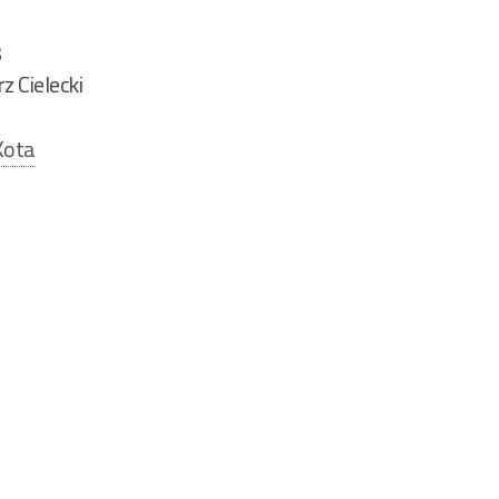
3
z Cielecki
Kota