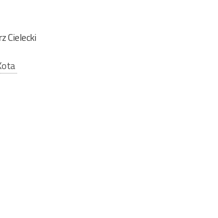
2
z Cielecki
Kota