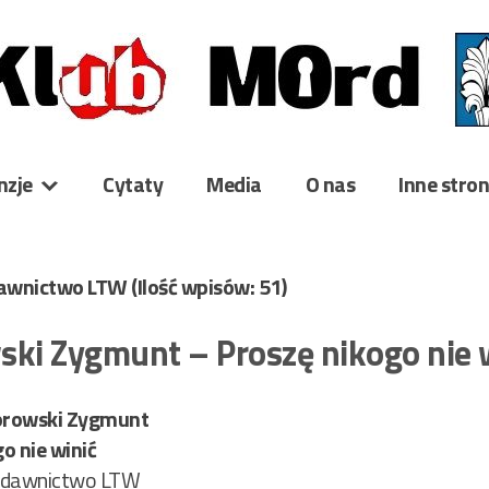
nzje
Cytaty
Media
O nas
Inne stro
dawnictwo LTW
(Ilość wpisów: 51)
ski Zygmunt – Proszę nikogo nie
orowski Zygmunt
o nie winić
dawnictwo LTW