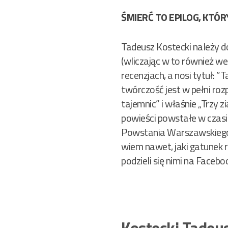
ŚMIERĆ TO EPILOG, KTÓR
Tadeusz Kostecki należy d
(wliczając w to również we
recenzjach, a nosi tytuł: 
twórczość jest w pełni roz
tajemnic” i właśnie „Trzy z
powieści powstałe w czasie
Powstania Warszawskiego. N
wiem nawet, jaki gatunek 
podzieli się nimi na Facebo
Kostecki Tadeu