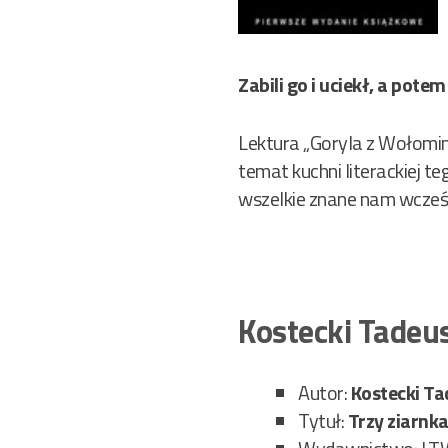
Zabili go i uciekł, a potem
Lektura „Goryla z Wołomi
temat kuchni literackiej t
wszelkie znane nam wcześn
Kostecki Tadeu
Autor:
Kostecki Ta
Tytuł:
Trzy ziarnka