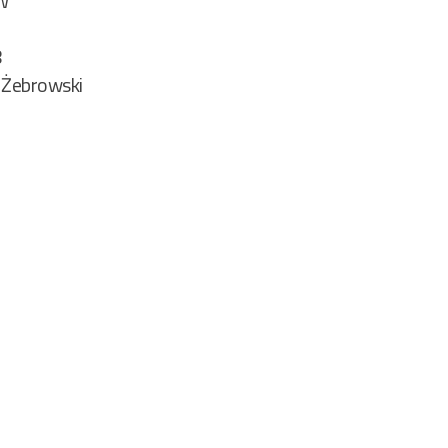
W
8
 Żebrowski