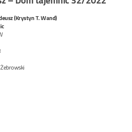
deusz (Krystyn T. Wand)
ic
W
8
 Żebrowski