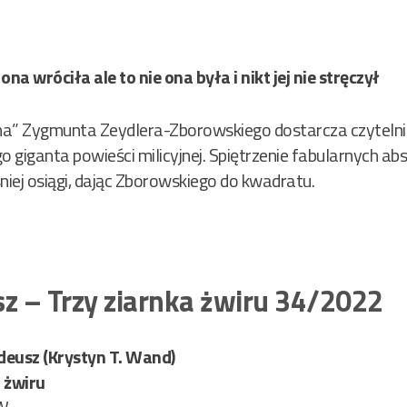
 ona wróciła ale to nie ona była i nikt jej nie stręczył
na” Zygmunta Zeydlera-Zborowskiego dostarcza czytelni
ego giganta powieści milicyjnej. Spiętrzenie fabularnych a
iej osiągi, dając Zborowskiego do kwadratu.
sz – Trzy ziarnka żwiru 34/2022
deusz (Krystyn T. Wand)
 żwiru