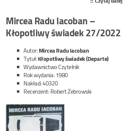
„Żu
Czytaj dalej
Jer
–
Mircea Radu Iacoban –
Za
Kłopotliwy świadek 27/2022
„Wi
28/
Autor:
Mircea Radu
Iacoban
Tytuł:
Kłopotliwy świadek (Departe)
Wydawnictwo Czytelnik
Rok wydania: 1980
Nakład: 40320
Recenzent: Robert Żebrowski