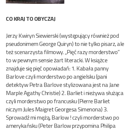
CO KRAJ TO OBYCZAJ
Jerzy Kwiryn Siewierski (występujący również pod
pseudonimem George Quiryn) to nie tylko pisarz, ale
też scenarzysta filmowy. „Pięć razy morderstwo”
to w pewnym sensie żart literacki. W książce
znajduje się pięć opowiadań: 1. Kabała panny
Barlove czyli morderstwo po angielsku (pani
detektyw Petra Barlove stylizowana jest na Jane
Marple Agathy Christie) 2. Barliet i nieżywa służąca
czyli morderstwo po francusku (Pierre Barliet
niczym Jules Maigret Georgesa Simenona) 3.
Sprowadź mi mężą, Barlow ! czyli morderstwo po
amerykańsku (Peter Barlow przypomina Philipa