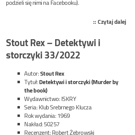
podzieli się nimi na Facebooku).
„Ko
Czytaj dalej
Tad
–
Stout Rex – Detektywi i
Trz
storczyki 33/2022
zia
żwi
34/
Autor:
Stout Rex
Tytuł:
Detektywi i storczyki (Murder by
the book)
Wydawnictwo: ISKRY
Seria: Klub Srebrnego Klucza
Rok wydania: 1969
Nakład: 50257
Recenzent: Robert Żebrowski