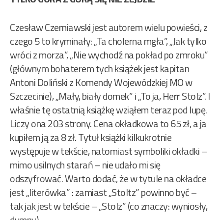
Czesław Czerniawski jest autorem wielu powieści, z
czego 5 to kryminały: „Ta cholerna mgła”, „Jak tylko
wróci z morza”, „Nie wychodź na pokład po zmroku”
(głównym bohaterem tych książek jest kapitan
Antoni Doliński z Komendy Wojewódzkiej MO w
Szczecinie), „Mały, biały domek” i „To ja, Herr Stolz”. I
właśnie tę ostatnią książkę wziąłem teraz pod lupę.
Liczy ona 203 strony. Cena okładkowa to 65 zł, a ja
kupiłem ją za 8 zł. Tytuł książki kilkukrotnie
występuje w tekście, natomiast symboliki okładki –
mimo usilnych starań – nie udało mi się
odszyfrować. Warto dodać, że w tytule na okładce
jest „literówka” : zamiast „Stoltz” powinno być –
tak jak jest w tekście – „Stolz” (co znaczy: wyniosły,
dumny).