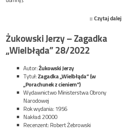
„Cz
Czytaj dalej
Cze
–
Żukowski Jerzy – Zagadka
To
„Wielbłąda” 28/2022
ja,
Her
Sto
Autor:
Żukowski Jerzy
29/
Tytuł:
Zagadka „Wielbłąda” (w
„Porachunek z cieniem”)
Wydawnictwo Ministerstwa Obrony
Narodowej
Rok wydania: 1956
Nakład: 20000
Recenzent: Robert Żebrowski