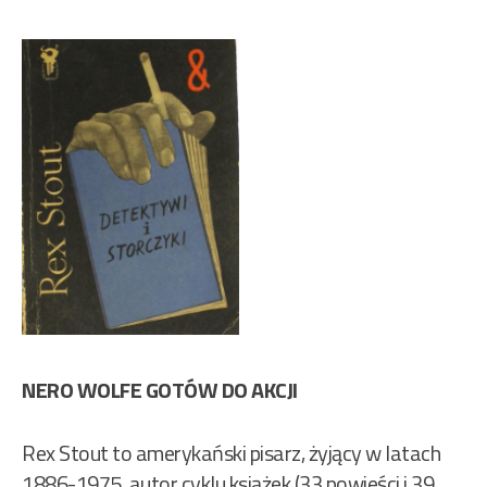
NERO WOLFE GOTÓW DO AKCJI
Rex Stout to amerykański pisarz, żyjący w latach
1886-1975, autor cyklu książek (33 powieści i 39