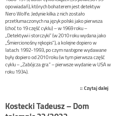
opowiadań), których bohaterem jest detektyw
Nero Wolfe. Jedynie kilka z nich zostało
przetłumaczonych na język polski: jako pierwsza
(choć to 19 część cyklu) – w 1969 roku –
„Detektywi i storczyki” (w 2010 roku wydana jako
„Śmiercionośny rękopis”), a kolejne dopiero w
latach: 1992-1993, po czym następne wydawane
były dopiero od 2010 roku (w tym pierwsza część
cyklu – „Zabójcza gra” – pierwsze wydanie w USA w
roku 1934).
„St
Czytaj dalej
Rex
–
Kostecki Tadeusz – Dom
Det