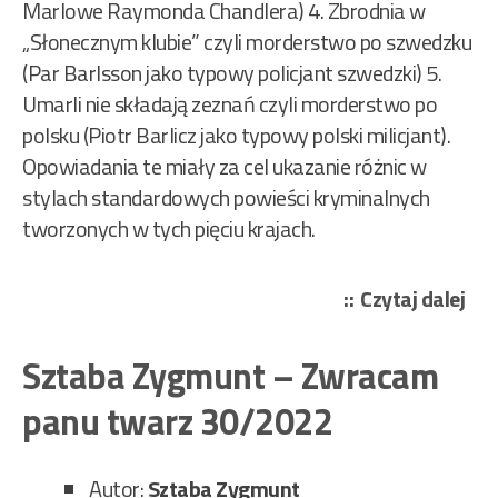
Marlowe Raymonda Chandlera) 4. Zbrodnia w
„Słonecznym klubie” czyli morderstwo po szwedzku
(Par Barlsson jako typowy policjant szwedzki) 5.
Umarli nie składają zeznań czyli morderstwo po
polsku (Piotr Barlicz jako typowy polski milicjant).
Opowiadania te miały za cel ukazanie różnic w
stylach standardowych powieści kryminalnych
tworzonych w tych pięciu krajach.
„Si
Czytaj dalej
Jer
–
Sztaba Zygmunt – Zwracam
Pię
panu twarz 30/2022
raz
mor
31/
Autor:
Sztaba Zygmunt