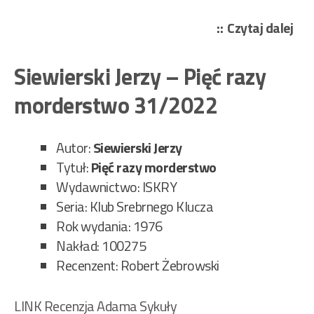
„Ko
Czytaj dalej
Tad
–
Siewierski Jerzy – Pięć razy
Do
morderstwo 31/2022
taj
32/
Autor:
Siewierski Jerzy
Tytuł:
Pięć razy morderstwo
Wydawnictwo: ISKRY
Seria: Klub Srebrnego Klucza
Rok wydania: 1976
Nakład: 100275
Recenzent: Robert Żebrowski
LINK Recenzja Adama Sykuły