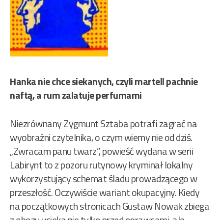
Hanka nie chce siekanych, czyli martell pachnie
naftą, a rum zalatuje perfumami
Niezrównany Zygmunt Sztaba potrafi zagrać na
wyobraźni czytelnika, o czym wiemy nie od dziś.
„Zwracam panu twarz”, powieść wydana w serii
Labirynt to z pozoru rutynowy kryminał lokalny
wykorzystujący schemat śladu prowadzącego w
przeszłość. Oczywiście wariant okupacyjny. Kiedy
na początkowych stronicach Gustaw Nowak zbiega
z obozu ucieka nie tylko przed oprawcami, ale