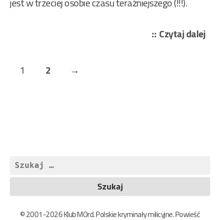
jest w trzeciej osobie czasu teraźniejszego (!!!).
„Mi
Czytaj dalej
Ra
Iac
Stronicowanie
Page
Page
Next
1
2
→
–
wpisów
Kło
Page
świ
27/
Szukaj:
© 2001-2026 Klub MOrd. Polskie kryminały milicyjne. Powieść