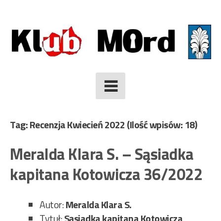
Skip
to
content
Tag: Recenzja Kwiecień 2022
(Ilość wpisów: 18)
Meralda Klara S. – Sąsiadka
kapitana Kotowicza 36/2022
Autor:
Meralda Klara S.
Tytuł:
Sąsiadka kapitana Kotowicza