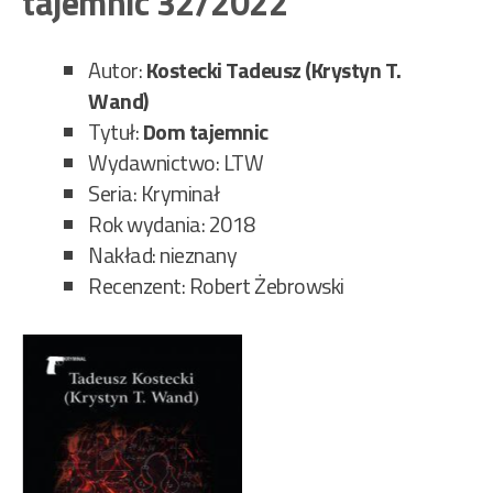
tajemnic 32/2022
i
sto
33/
Autor:
Kostecki Tadeusz (Krystyn T.
Wand)
Tytuł:
Dom tajemnic
Wydawnictwo: LTW
Seria: Kryminał
Rok wydania: 2018
Nakład: nieznany
Recenzent: Robert Żebrowski