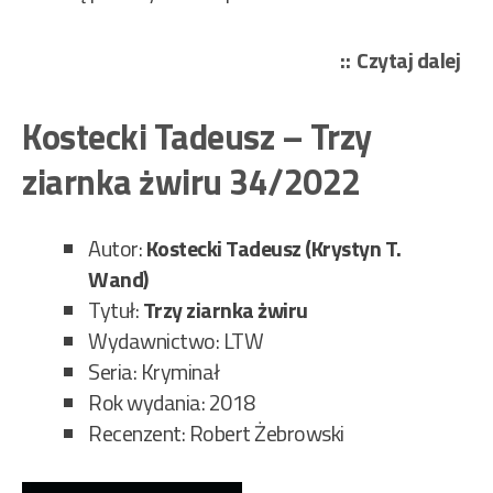
„Po
Czytaj dalej
Edg
All
Kostecki Tadeusz – Trzy
–
ziarnka żwiru 34/2022
Zab
prz
rue
Autor:
Kostecki Tadeusz (Krystyn T.
Mo
Wand)
35/
Tytuł:
Trzy ziarnka żwiru
Wydawnictwo: LTW
Seria: Kryminał
Rok wydania: 2018
Recenzent: Robert Żebrowski