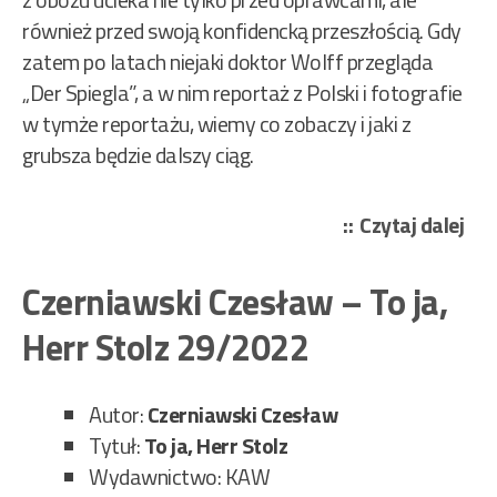
również przed swoją konfidencką przeszłością. Gdy
zatem po latach niejaki doktor Wolff przegląda
„Der Spiegla”, a w nim reportaż z Polski i fotografie
w tymże reportażu, wiemy co zobaczy i jaki z
grubsza będzie dalszy ciąg.
„Sz
Czytaj dalej
Zy
–
Czerniawski Czesław – To ja,
Zw
Herr Stolz 29/2022
pa
twa
30/
Autor:
Czerniawski Czesław
Tytuł:
To ja, Herr Stolz
Wydawnictwo: KAW