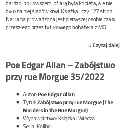
bardzo, bo i owszem, ofiarą była kobieta, ale nie
było na niej śladów krwi. Książka liczy 127 stron.
Narracja prowadzona jest pierwszej osobie czasu
przeszłego przez tytułowego bohatera z MO.
„Me
Czytaj dalej
Kla
S.
Poe Edgar Allan – Zabójstwo
–
przy rue Morgue 35/2022
Sąs
kap
Kot
Autor:
Poe Edgar Allan
36/
Tytuł:
Zabójstwo przy rue Morgue (The
Murders in the Rue Morgue)
Wydawnictwo: Książka i Wiedza
Seria: Koliber