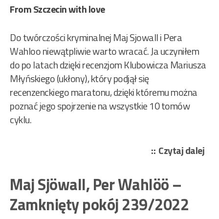
From Szczecin with love
Do twórczości kryminalnej Maj Sjowall i Pera
Wahloo niewątpliwie warto wracać. Ja uczyniłem
do po latach dzięki recenzjom Klubowicza Mariusza
Młyńskiego (ukłony), który podjął się
recenzenckiego maratonu, dzięki któremu można
poznać jego spojrzenie na wszystkie 10 tomów
cyklu.
„Ma
Czytaj dalej
Sjö
Per
Maj Sjöwall, Per Wahlöö –
Wa
Zamknięty pokój 239/2022
–
Zam