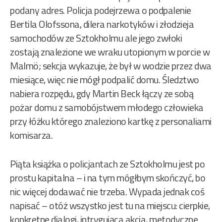
podany adres. Policja podejrzewa o podpalenie
Bertila Olofssona, dilera narkotyków i złodzieja
samochodów ze Sztokholmu ale jego zwłoki
zostają znalezione we wraku utopionym w porcie w
Malmö; sekcja wykazuje, że był w wodzie przez dwa
miesiące, więc nie mógł podpalić domu. Śledztwo
nabiera rozpędu, gdy Martin Beck łączy ze sobą
pożar domu z samobójstwem młodego człowieka
przy łóżku którego znaleziono kartkę z personaliami
komisarza.
Piąta książka o policjantach ze Sztokholmu jest po
prostu kapitalna – i na tym mógłbym skończyć, bo
nic więcej dodawać nie trzeba. Wypada jednak coś
napisać – otóż wszystko jest tu na miejscu: cierpkie,
konkretne dialogi, intrygująca akcja, metodyczne