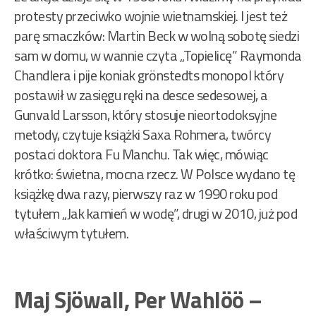
protesty przeciwko wojnie wietnamskiej. I jest też
parę smaczków: Martin Beck w wolną sobotę siedzi
sam w domu, w wannie czyta „Topielicę” Raymonda
Chandlera i pije koniak grönstedts monopol który
postawił w zasięgu ręki na desce sedesowej, a
Gunvald Larsson, który stosuje nieortodoksyjne
metody, czytuje książki Saxa Rohmera, twórcy
postaci doktora Fu Manchu. Tak więc, mówiąc
krótko: świetna, mocna rzecz. W Polsce wydano tę
książkę dwa razy, pierwszy raz w 1990 roku pod
tytułem „Jak kamień w wodę”, drugi w 2010, już pod
właściwym tytułem.
Maj Sjöwall, Per Wahlöö –