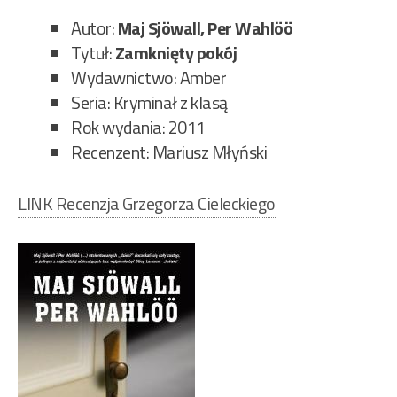
pok
Autor:
Maj Sjöwall, Per Wahlöö
242
Tytuł:
Zamknięty pokój
Wydawnictwo: Amber
Seria: Kryminał z klasą
Rok wydania: 2011
Recenzent: Mariusz Młyński
LINK Recenzja Grzegorza Cieleckiego