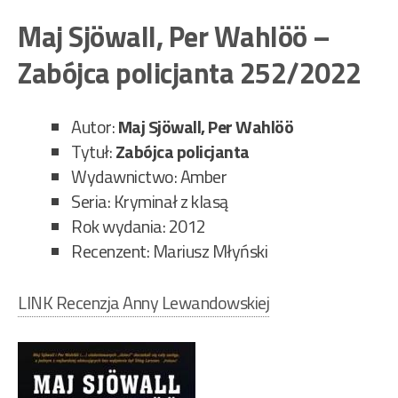
Per
Maj Sjöwall, Per Wahlöö –
Wa
Zabójca policjanta 252/2022
–
Lud
prz
Autor:
Maj Sjöwall, Per Wahlöö
256
Tytuł:
Zabójca policjanta
Wydawnictwo: Amber
Seria: Kryminał z klasą
Rok wydania: 2012
Recenzent: Mariusz Młyński
LINK Recenzja Anny Lewandowskiej