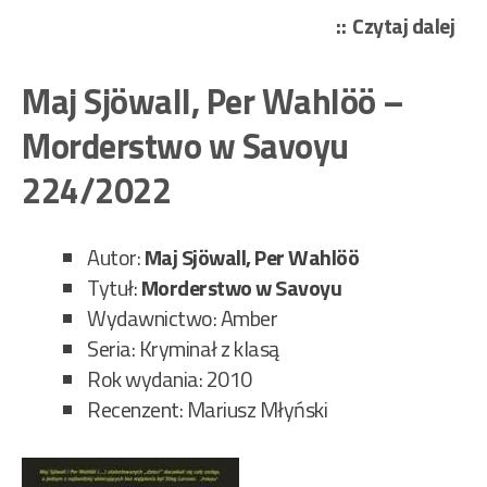
„Ma
Czytaj dalej
Sjö
Per
Maj Sjöwall, Per Wahlöö –
Wa
Morderstwo w Savoyu
–
Twa
224/2022
z
Säf
Autor:
Maj Sjöwall, Per Wahlöö
236
Tytuł:
Morderstwo w Savoyu
Wydawnictwo: Amber
Seria: Kryminał z klasą
Rok wydania: 2010
Recenzent: Mariusz Młyński