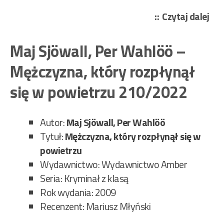
„Ma
Czytaj dalej
Sjö
Per
Maj Sjöwall, Per Wahlöö –
Wa
Mężczyzna, który rozpłynął
–
Męż
się w powietrzu 210/2022
na
bal
Autor:
Maj Sjöwall, Per Wahlöö
212
Tytuł:
Mężczyzna, który rozpłynął się w
powietrzu
Wydawnictwo: Wydawnictwo Amber
Seria: Kryminał z klasą
Rok wydania: 2009
Recenzent: Mariusz Młyński