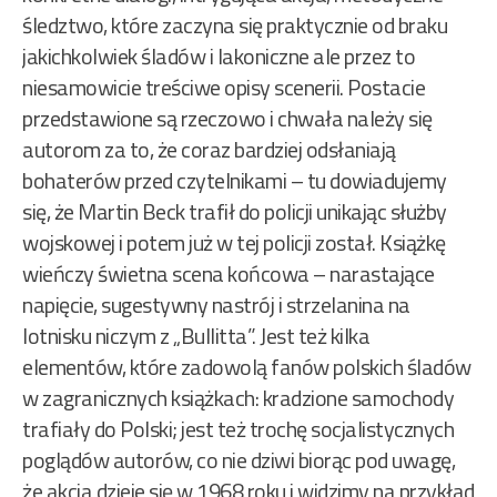
śledztwo, które zaczyna się praktycznie od braku
jakichkolwiek śladów i lakoniczne ale przez to
niesamowicie treściwe opisy scenerii. Postacie
przedstawione są rzeczowo i chwała należy się
autorom za to, że coraz bardziej odsłaniają
bohaterów przed czytelnikami – tu dowiadujemy
się, że Martin Beck trafił do policji unikając służby
wojskowej i potem już w tej policji został. Książkę
wieńczy świetna scena końcowa – narastające
napięcie, sugestywny nastrój i strzelanina na
lotnisku niczym z „Bullitta”. Jest też kilka
elementów, które zadowolą fanów polskich śladów
w zagranicznych książkach: kradzione samochody
trafiały do Polski; jest też trochę socjalistycznych
poglądów autorów, co nie dziwi biorąc pod uwagę,
że akcja dzieje się w 1968 roku i widzimy na przykład