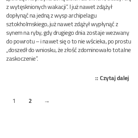
z wytęsknionych wakacji”. I już nawet zdążył
dopłynąć na jedną z wysp archipelagu
sztokholmskiego, już nawet zdążył wypłynąć z
synem na ryby, gdy drugiego dnia zostaje wezwany
do powrotu – i nawet się o to nie wścieka, po prostu
„doszedł do wniosku, że złość zdominowało totalne
zaskoczenie”.
„Ma
Czytaj dalej
Sjö
Per
Stronicowanie
Page
Page
Next
1
2
→
Wa
wpisów
–
Page
Męż
któ
roz