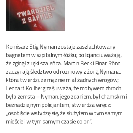
Komisarz Stig Nyman zostaje zaszlachtowany
bagnetem w szpitalnym łóżku; policjanci uważają,
że zginął z ręki szaleńca. Martin Beck i Einar Rönn
zaczynają śledztwo od rozmowy z żoną Nymana,
która twierdzi, że mąż nie miał żadnych wrogów;
Lennart Kollberg zaś uważa, że motywem zbrodni
była zemsta – Nyman, jego zdaniem, był chamskim i
beznadziejnym policjantem; stwierdza wręcz:
„osobiście wstydzę się, że służyłem w tym samym
mieście i w tym samym czasie co on”.