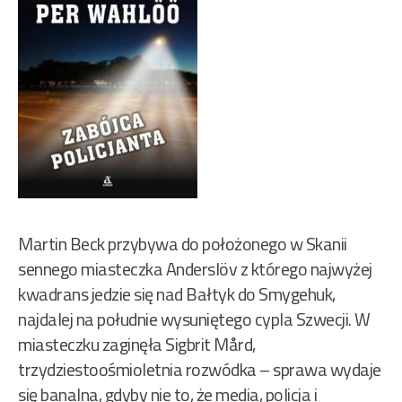
Martin Beck przybywa do położonego w Skanii
sennego miasteczka Anderslöv z którego najwyżej
kwadrans jedzie się nad Bałtyk do Smygehuk,
najdalej na południe wysuniętego cypla Szwecji. W
miasteczku zaginęła Sigbrit Mård,
trzydziestoośmioletnia rozwódka – sprawa wydaje
się banalna, gdyby nie to, że media, policja i