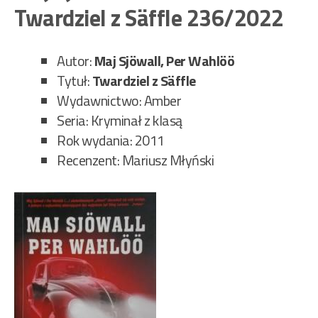
Twardziel z Säffle 236/2022
–
Zam
pok
Autor:
Maj Sjöwall, Per Wahlöö
239
Tytuł:
Twardziel z Säffle
Wydawnictwo: Amber
Seria: Kryminał z klasą
Rok wydania: 2011
Recenzent: Mariusz Młyński