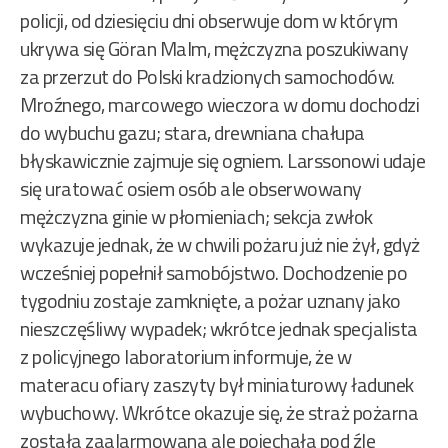
policji, od dziesięciu dni obserwuje dom w którym
ukrywa się Göran Malm, mężczyzna poszukiwany
za przerzut do Polski kradzionych samochodów.
Mroźnego, marcowego wieczora w domu dochodzi
do wybuchu gazu; stara, drewniana chałupa
błyskawicznie zajmuje się ogniem. Larssonowi udaje
się uratować osiem osób ale obserwowany
mężczyzna ginie w płomieniach; sekcja zwłok
wykazuje jednak, że w chwili pożaru już nie żył, gdyż
wcześniej popełnił samobójstwo. Dochodzenie po
tygodniu zostaje zamknięte, a pożar uznany jako
nieszczęśliwy wypadek; wkrótce jednak specjalista
z policyjnego laboratorium informuje, że w
materacu ofiary zaszyty był miniaturowy ładunek
wybuchowy. Wkrótce okazuje się, że straż pożarna
została zaalarmowana ale pojechała pod źle