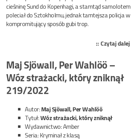
cieśninę Sund do Kopenhagi, a stamtąd samolotem
poleciał do Sztokholmu, jednak tamtejsza policja w
kompromitujący sposób gubi trop.
„Ma
Czytaj dalej
Sjö
Per
Maj Sjöwall, Per Wahlöö –
Wa
Wóz strażacki, który zniknął
–
Mor
219/2022
w
Sav
Autor:
Maj Sjöwall, Per Wahlöö
224
Tytuł:
Wóz strażacki, który zniknął
Wydawnictwo: Amber
Seria: Kryminał z klasą