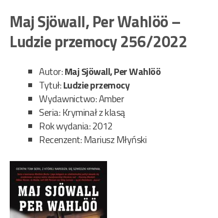
Sjö
Per
Maj Sjöwall, Per Wahlöö –
Wa
Ludzie przemocy 256/2022
–
Śmi
się
Autor:
Maj Sjöwall, Per Wahlöö
pol
Tytuł:
Ludzie przemocy
96/
Wydawnictwo: Amber
Seria: Kryminał z klasą
Rok wydania: 2012
Recenzent: Mariusz Młyński