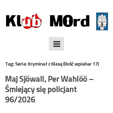
Skip
to
content
Tag: Seria: Kryminał z Klasą
(Ilość wpisów: 17)
Maj Sjöwall, Per Wahlöö –
Śmiejący się policjant
96/2026