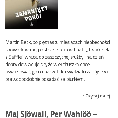
Martin Beck, po piętnastu miesiącach nieobecności
spowodowanej postrzeleniem w finale „Twardziela
z Säffle” wraca do zaszczytnej służby i na dzień
dobry dowiaduje się, że wierchuszka chce
awansować go na naczelnika wydziału zabójstw i
prawdopodobnie posadzić za biurkiem.
„Ma
Czytaj dalej
Sjö
Per
Maj Sjöwall, Per Wahlöö –
Wa