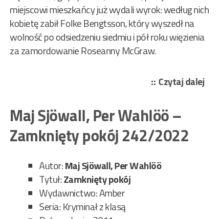
miejscowi mieszkańcy już wydali wyrok: według nich
kobietę zabił Folke Bengtsson, który wyszedł na
wolność po odsiedzeniu siedmiu i pół roku więzienia
za zamordowanie Roseanny McGraw.
„Ma
Czytaj dalej
Sjö
Per
Maj Sjöwall, Per Wahlöö –
Wa
Zamknięty pokój 242/2022
–
Zab
pol
Autor:
Maj Sjöwall, Per Wahlöö
252
Tytuł:
Zamknięty pokój
Wydawnictwo: Amber
Seria: Kryminał z klasą