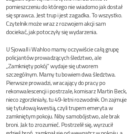
pomieszczeniu do którego nie wiadomo jak dostał
się sprawca. Jest trup i jest zagadka. To wszystko.
Czytelnik może wraz z rozwojem akcji sam
dociekać, jak potoczyły się wydarzenia.
U Sjowall i Wahloo mamy oczywiście całą grupę
policjantów prowadzących śledztwo, ale
„Zamknięty pokój” wydaje się utworem
szczególnym. Mamy tu bowiem dwa śledztwa.
Pierwsze prowadzi, wracający do pracy po
rekonwalescencji i postrzale, komisarz Martin Beck,
nieco zgorzkniały, tu 49-letni rozwodnik. On zajmuje
się tytułową kwestią, czyli trupem emeryta w
zamkniętym pokoju. Niby samobójstwo, ale brak
broni. Jak to zrozumieć. Postrzelił się, wyrzucił
gdzieś broń, zamknął się od wewnątrz w pokoiju, a