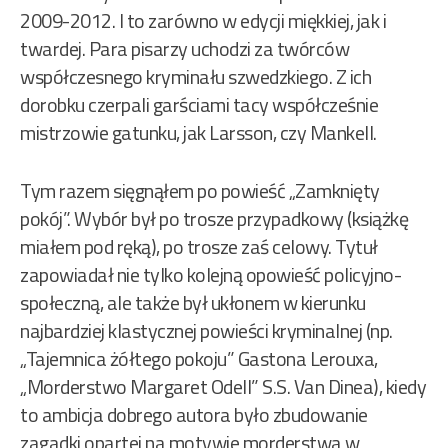
2009-2012. I to zarówno w edycji miękkiej, jak i
twardej. Para pisarzy uchodzi za twórców
współczesnego kryminału szwedzkiego. Z ich
dorobku czerpali garściami tacy współcześnie
mistrzowie gatunku, jak Larsson, czy Mankell.
Tym razem sięgnąłem po powieść „Zamknięty
pokój”. Wybór był po trosze przypadkowy (książkę
miałem pod ręką), po trosze zaś celowy. Tytuł
zapowiadał nie tylko kolejną opowieść policyjno-
społeczną, ale także był ukłonem w kierunku
najbardziej klastycznej powieści kryminalnej (np.
„Tajemnica żółtego pokoju” Gastona Lerouxa,
„Morderstwo Margaret Odell” S.S. Van Dinea), kiedy
to ambicja dobrego autora było zbudowanie
zagadki opartej na motywie morderstwa w