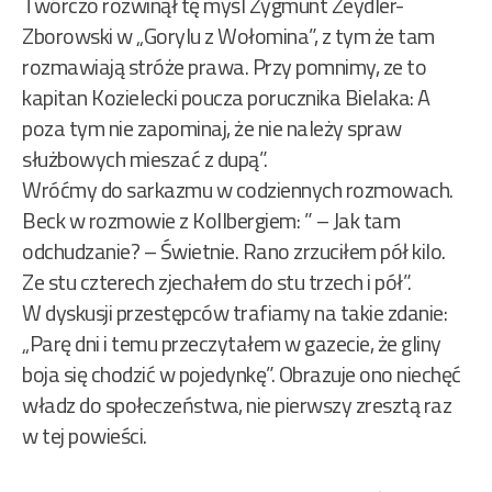
Twórczo rozwinął tę myśl Zygmunt Zeydler-
Zborowski w „Gorylu z Wołomina”, z tym że tam
rozmawiają stróże prawa. Przy pomnimy, ze to
kapitan Kozielecki poucza porucznika Bielaka: A
poza tym nie zapominaj, że nie należy spraw
służbowych mieszać z dupą”.
Wróćmy do sarkazmu w codziennych rozmowach.
Beck w rozmowie z Kollbergiem: ” – Jak tam
odchudzanie? – Świetnie. Rano zrzuciłem pół kilo.
Ze stu czterech zjechałem do stu trzech i pół”.
W dyskusji przestępców trafiamy na takie zdanie:
„Parę dni i temu przeczytałem w gazecie, że gliny
boja się chodzić w pojedynkę”. Obrazuje ono niechęć
władz do społeczeństwa, nie pierwszy zresztą raz
w tej powieści.