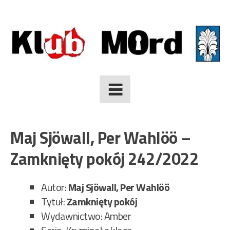
Skip
to
content
Maj Sjöwall, Per Wahlöö –
Zamknięty pokój 242/2022
Autor:
Maj Sjöwall, Per Wahlöö
Tytuł:
Zamknięty pokój
Wydawnictwo: Amber