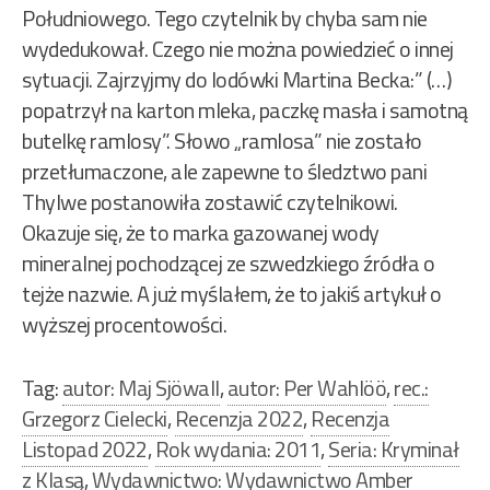
Południowego. Tego czytelnik by chyba sam nie
wydedukował. Czego nie można powiedzieć o innej
sytuacji. Zajrzyjmy do lodówki Martina Becka:” (…)
popatrzył na karton mleka, paczkę masła i samotną
butelkę ramlosy”. Słowo „ramlosa” nie zostało
przetłumaczone, ale zapewne to śledztwo pani
Thylwe postanowiła zostawić czytelnikowi.
Okazuje się, że to marka gazowanej wody
mineralnej pochodzącej ze szwedzkiego źródła o
tejże nazwie. A już myślałem, że to jakiś artykuł o
wyższej procentowości.
Tag:
autor: Maj Sjöwall
,
autor: Per Wahlöö
,
rec.:
Grzegorz Cielecki
,
Recenzja 2022
,
Recenzja
Listopad 2022
,
Rok wydania: 2011
,
Seria: Kryminał
z Klasą
,
Wydawnictwo: Wydawnictwo Amber