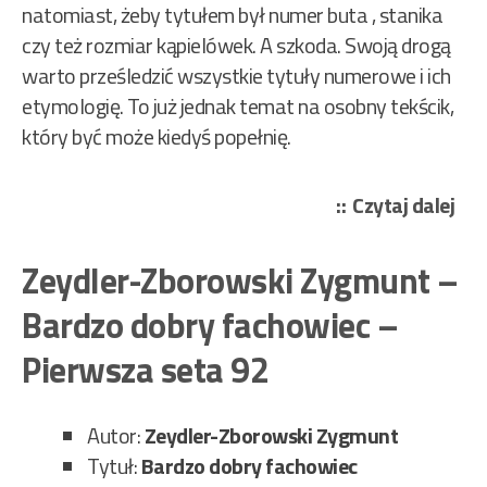
natomiast, żeby tytułem był numer buta , stanika
czy też rozmiar kąpielówek. A szkoda. Swoją drogą
warto prześledzić wszystkie tytuły numerowe i ich
etymologię. To już jednak temat na osobny tekścik,
który być może kiedyś popełnię.
„Wo
Czytaj dalej
Jac
–
Zeydler-Zborowski Zygmunt –
Wal
Bardzo dobry fachowiec –
nr
45
Pierwsza seta 92
–
Pie
Autor:
Zeydler-Zborowski Zygmunt
set
Tytuł:
Bardzo dobry fachowiec
91”