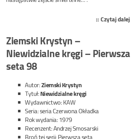
„Zi
Czytaj dalej
Kry
–
Ziemski Krystyn –
Na
Niewidzialne kręgi – Pierwsza
go
ucz
seta 98
–
Pie
Autor:
Ziemski Krystyn
set
Tytuł:
Niewidzialne kręgi
97”
Wydawnictwo: KAW
Seria: seria Czerwona Okładka
Rok wydania: 1979
Recenzent: Andrzej Smosarski
Broń tej serii: Pierwsza seta