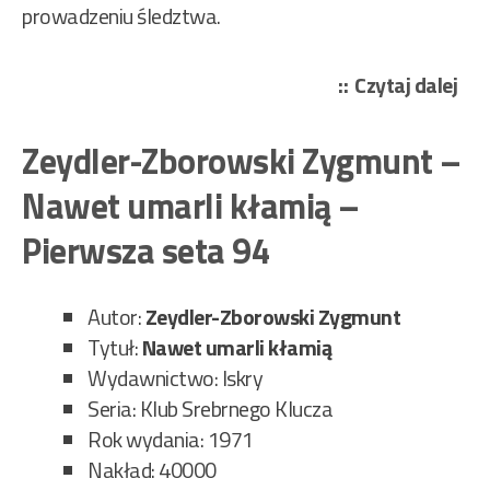
prowadzeniu śledztwa.
„Ze
Czytaj dalej
Zbo
Zy
Zeydler-Zborowski Zygmunt –
–
Nawet umarli kłamią –
Cza
mer
Pierwsza seta 94
–
Pie
Autor:
Zeydler-Zborowski Zygmunt
set
Tytuł:
Nawet umarli kłamią
93”
Wydawnictwo: Iskry
Seria: Klub Srebrnego Klucza
Rok wydania: 1971
Nakład: 40000