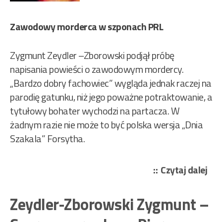
Zawodowy morderca w szponach PRL
Zygmunt Zeydler –Zborowski podjął próbę
napisania powieści o zawodowym mordercy.
„Bardzo dobry fachowiec” wygląda jednak raczej na
parodię gatunku, niż jego poważne potraktowanie, a
tytułowy bohater wychodzi na partacza. W
żadnym razie nie może to być polska wersja „Dnia
Szakala” Forsytha.
„Ze
Czytaj dalej
Zbo
Zy
Zeydler-Zborowski Zygmunt –
–