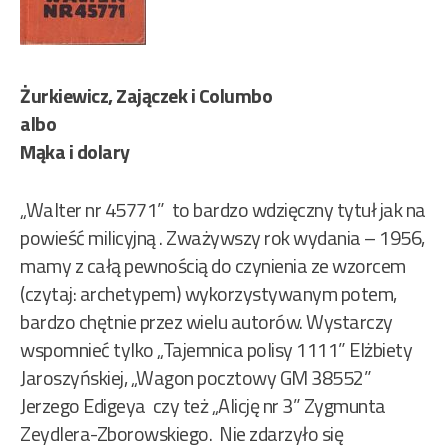
Żurkiewicz, Zajączek i Columbo
albo
Mąka i dolary
„Walter nr 45771” to bardzo wdzięczny tytuł jak na
powieść milicyjną . Zważywszy rok wydania – 1956,
mamy z całą pewnością do czynienia ze wzorcem
(czytaj: archetypem) wykorzystywanym potem,
bardzo chętnie przez wielu autorów. Wystarczy
wspomnieć tylko „Tajemnica polisy 1111” Elżbiety
Jaroszyńskiej, „Wagon pocztowy GM 38552”
Jerzego Edigeya czy też „Alicję nr 3” Zygmunta
Zeydlera-Zborowskiego. Nie zdarzyło się