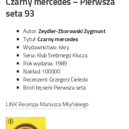
Czarny mercedes – Pierwsza
Bar
dob
seta 93
fac
–
Autor:
Zeydler-Zborowski Zygmunt
Pie
Tytuł:
Czarny mercedes
set
Wydawnictwo: Iskry
92”
Seria: Klub Srebrnego Klucza
Rok wydania: 1989
Nakład: 100000
Recenzent: Grzegorz Cielecki
Broń tej serii: Pierwsza seta
LINK Recenzja Mariusza Młyńskiego