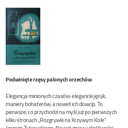
Podwinięte rzęsy palonych orzechów
Elegancja minionych czasów: elegancki język,
maniery bohaterów, a nawet ich dowcip. To
pierwsze, co przychodzi na myśl już po pierwszych
kilku stronach „Rozgrywki na Krzywym Kole”
Jerzego Żukowskiego. Nawet gniew i złośliwości