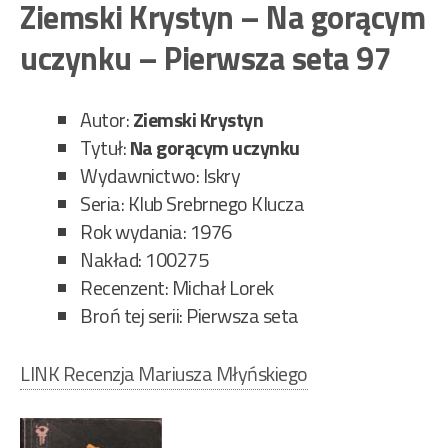
–
Ziemski Krystyn – Na gorącym
Dzw
uczynku – Pierwsza seta 97
z
Fri
–
Autor:
Ziemski Krystyn
Pie
Tytuł:
Na gorącym uczynku
set
Wydawnictwo: Iskry
96”
Seria: Klub Srebrnego Klucza
Rok wydania: 1976
Nakład: 100275
Recenzent: Michał Lorek
Broń tej serii: Pierwsza seta
LINK Recenzja Mariusza Młyńskiego