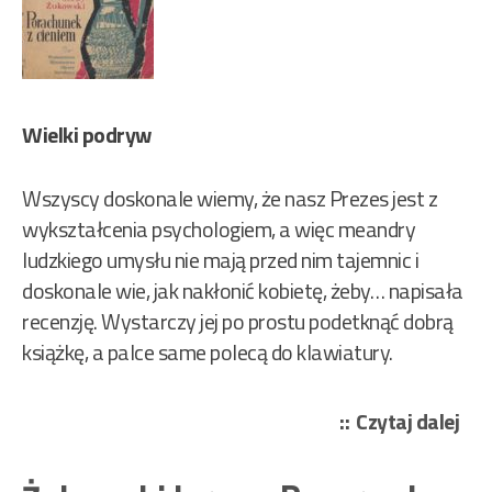
Wielki podryw
Wszyscy doskonale wiemy, że nasz Prezes jest z
wykształcenia psychologiem, a więc meandry
ludzkiego umysłu nie mają przed nim tajemnic i
doskonale wie, jak nakłonić kobietę, żeby… napisała
recenzję. Wystarczy jej po prostu podetknąć dobrą
książkę, a palce same polecą do klawiatury.
„Żu
Czytaj dalej
Jer
–