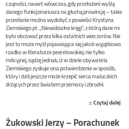
czujności, nawet wówczas, gdy przełożeni wyślą
danego funkcjonariusza na głuchą prowincję – takie
przesłanie można wydobyć z powieści Krystyna
Ziemskiego pt. „Niewidzialne kręgi”, z którą dane mi
było obcować przez kilka ostatnich wieczorów. Nie
jest to może myśl pojawiająca się jakoś wyjątkowo
rzadko w literaturze peerelowskiej, nie tylko
milicyjnej, sądzę jednak, iż w dziele obywatela
Ziemskiego zyskuje ona potwierdzenie w sposób,
który i dziś jeszcze może krzepić serca maluczkich
drżących przez światem przemocy i zbrodni.
„Zi
Czytaj dalej
Kry
–
Żukowski Jerzy – Porachunek
Nie