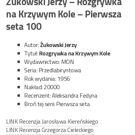
Żukowski Jerzy – Rozgrywka
Por
na Krzywym Kole – Pierwsza
z
cie
seta 100
–
Pie
Autor:
Żukowski Jerzy
set
Tytuł:
Rozgrywka na Krzywym Kole
99”
Wydawnictwo: MON
Seria: Przedlabiryntowa
Rok wydania: 1956
Nakład: 20000
Recenzent: Aleksandra Fedyna
Broń tej serii: Pierwsza seta
LINK Recenzja Jarosława Kiereńskiego
LINK Recenzja Grzegorza Cieleckiego