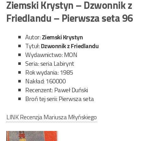
Zy
Ziemski Krystyn – Dzwonnik z
–
Friedlandu – Pierwsza seta 96
Zbr
na
Cyr
Autor:
Ziemski Krystyn
Top
Tytuł:
Dzwonnik z Friedlandu
–
Wydawnictwo: MON
Pie
Seria: seria Labirynt
set
Rok wydania: 1985
95”
Nakład: 160000
Recenzent: Paweł Duński
Broń tej serii: Pierwsza seta
LINK Recenzja Mariusza Młyńskiego