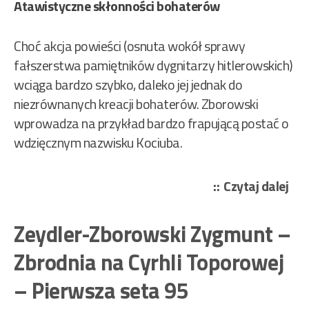
Atawistyczne skłonności bohaterów
Choć akcja powieści (osnuta wokół sprawy
fałszerstwa pamiętników dygnitarzy hitlerowskich)
wciąga bardzo szybko, daleko jej jednak do
niezrównanych kreacji bohaterów. Zborowski
wprowadza na przykład bardzo frapującą postać o
wdzięcznym nazwisku Kociuba.
„Ze
Czytaj dalej
Zbo
Zy
Zeydler-Zborowski Zygmunt –
–
Zbrodnia na Cyrhli Toporowej
Na
uma
– Pierwsza seta 95
kła