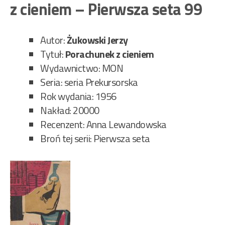
z cieniem – Pierwsza seta 99
krę
–
Pie
Autor:
Żukowski Jerzy
set
Tytuł:
Porachunek z cieniem
98”
Wydawnictwo: MON
Seria: seria Prekursorska
Rok wydania: 1956
Nakład: 20000
Recenzent: Anna Lewandowska
Broń tej serii: Pierwsza seta