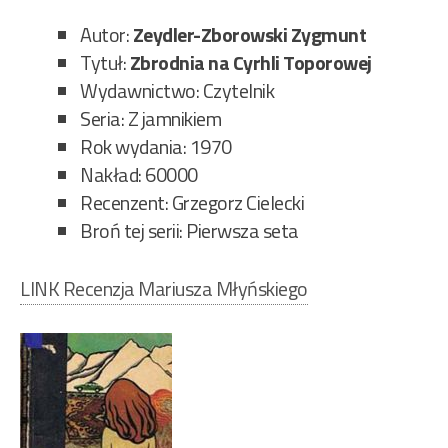
–
Autor:
Zeydler-Zborowski Zygmunt
Pie
Tytuł:
Zbrodnia na Cyrhli Toporowej
set
Wydawnictwo: Czytelnik
94”
Seria: Z jamnikiem
Rok wydania: 1970
Nakład: 60000
Recenzent: Grzegorz Cielecki
Broń tej serii: Pierwsza seta
LINK Recenzja Mariusza Młyńskiego