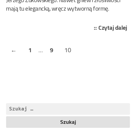
mają tu elegancką, wręcz wytworną formę.
„Żu
Czytaj dalej
Jer
–
Stronicowanie
Previous
Page
Page
Page
←
1
…
9
10
Roz
wpisów
na
Page
Kr
Kol
–
Pie
set
Szukaj:
100