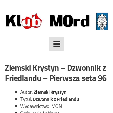
Skip
to
content
Ziemski Krystyn – Dzwonnik z
Friedlandu – Pierwsza seta 96
Autor:
Ziemski Krystyn
Tytuł:
Dzwonnik z Friedlandu
Wydawnictwo: MON