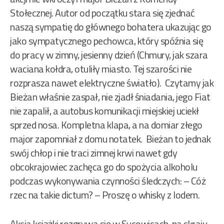
Stołecznej. Autor od początku stara się zjednać
naszą sympatię do głównego bohatera ukazując go
jako sympatycznego pechowca, który spóźnia się
do pracy w zimny, jesienny dzień (Chmury, jak szara
waciana kołdra, otuliły miasto. Tej szarości nie
rozprasza nawet elektryczne światło). Czytamy jak
Bieżan właśnie zaspał, nie zjadł śniadania, jego Fiat
nie zapalił, a autobus komunikacji miejskiej uciekł
sprzed nosa. Kompletna klapa, a na domiar złego
major zapomniał z domu notatek. Bieżan to jednak
swój chłop i nie traci zimnej krwi nawet gdy
obcokrajowiec zachęca go do spożycia alkoholu
podczas wykonywania czynności śledczych: – Cóż
rzec na takie dictum? – Proszę o whisky z lodem.
Akcja książki rozgrywa się w Sycowicach, na skraju