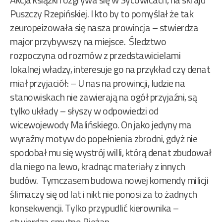
Puszczy Rzepińskiej. I kto by to pomyślał że tak
zeuropeizowała się nasza prowincja – stwierdza
major przybywszy na miejsce. Śledztwo
rozpoczyna od rozmów z przedstawicielami
lokalnej władzy, interesuje go na przykład czy denat
miał przyjaciół: – U nas na prowincji, ludzie na
stanowiskach nie zawierają na ogół przyjaźni, są
tylko układy – słyszy w odpowiedzi od
wicewojewody Malińskiego. On jako jedyny ma
wyraźny motyw do popełnienia zbrodni, gdyż nie
spodobał mu się wystrój willi, którą denat zbudował
dla niego na lewo, kradnąc materiały z innych
budów. Tymczasem budowa nowej komendy milicji
ślimaczy się od lat i nikt nie ponosi za to żadnych
konsekwencji. Tylko przypudlić kierownika –
stwierdza smutno Bieżan.