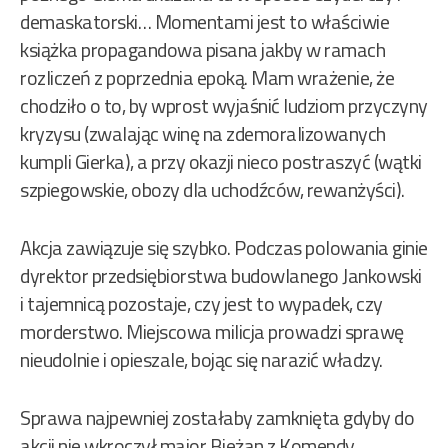
demaskatorski… Momentami jest to właściwie
książka propagandowa pisana jakby w ramach
rozliczeń z poprzednia epoką. Mam wrażenie, że
chodziło o to, by wprost wyjaśnić ludziom przyczyny
kryzysu (zwalając winę na zdemoralizowanych
kumpli Gierka), a przy okazji nieco postraszyć (wątki
szpiegowskie, obozy dla uchodźców, rewanżyści).
Akcja zawiązuje się szybko. Podczas polowania ginie
dyrektor przedsiębiorstwa budowlanego Jankowski
i tajemnicą pozostaje, czy jest to wypadek, czy
morderstwo. Miejscowa milicja prowadzi sprawę
nieudolnie i opieszale, bojąc się narazić władzy.
Sprawa najpewniej zostałaby zamknięta gdyby do
akcji nie wkroczył major Bieżan z Komendy