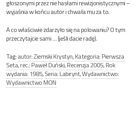
głoszonymi przez nie hasłami rewizjonistycznymi –
wyjaśnia w końcu autor i chwała mu za to.
A co właściwie zdarzyło się na polowaniu? O tym
przeczytajcie sami … (jeśli dacie radę).
Tag:
autor: Ziemski Krystyn
,
Kategoria: Pierwsza
Seta
,
rec.: Paweł Duński
,
Recenzja 2005
,
Rok
wydania: 1985
,
Seria: Labirynt
,
Wydawnictwo:
Wydawnictwo MON
Nawigacja
wpisu