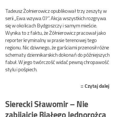
Tadeusz Żołnierowicz opublikował trzy zeszyty w
serii „Ewa wzywa 07”. Akcja wszystkich rozgrywa
się w okolicach Bydgoszczy i samym mieście.
Wynika to z faktu, że Żółnierowicz pracował jako
reporter kryminalny w prasie terenowej tego
regionu. Nic dziwnego, że garściami przenosił różne
schematy dziennikarskich dokonań do późniejszych
fabuł. W jego twórczość widać pewną chropawość
stylu i pośpiech.
„Żo
Czytaj dalej
Tad
–
Sierecki Sławomir – Nie
Cio
zabijajcie Białego Jednorożca
za