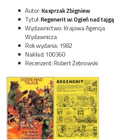
taj
szk
Autor:
Kasprzak Zbigniew
91/
Tytuł:
Regenerit w: Ogień nad tajgą
Wydawnictwo: Krajowa Agencja
Wydawnicza
Rok wydania: 1982
Nakład: 100360
Recenzent: Robert Żebrowski