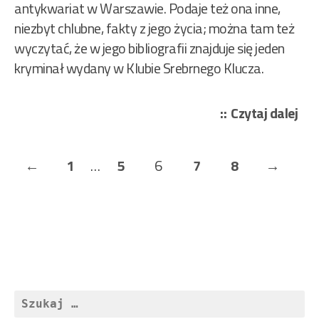
antykwariat w Warszawie. Podaje też ona inne,
niezbyt chlubne, fakty z jego życia; można tam też
wyczytać, że w jego bibliografii znajduje się jeden
kryminał wydany w Klubie Srebrnego Klucza.
„Hu
Czytaj dalej
Wł
–
Stronicowanie
Previous
Page
Page
Page
Page
Page
Next
←
1
…
5
6
7
8
→
Ukr
wpisów
twa
Page
Page
84/
Szukaj: