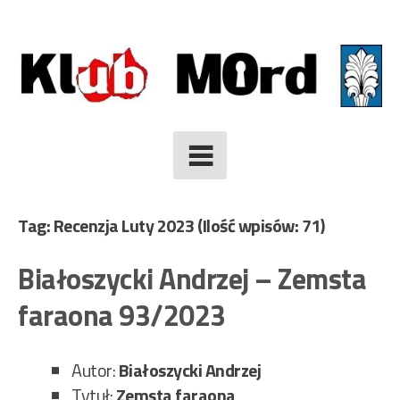
Skip
to
content
Tag: Recenzja Luty 2023
(Ilość wpisów: 71)
Białoszycki Andrzej – Zemsta
faraona 93/2023
Autor:
Białoszycki Andrzej
Tytuł:
Zemsta faraona