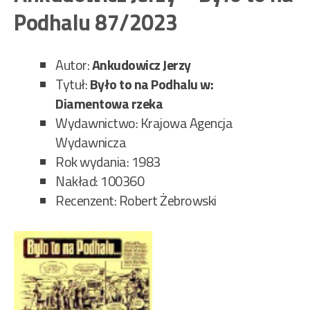
Osa
Podhalu 87/2023
88/
Autor:
Ankudowicz Jerzy
Tytuł:
Było to na Podhalu w:
Diamentowa rzeka
Wydawnictwo: Krajowa Agencja
Wydawnicza
Rok wydania: 1983
Nakład: 100360
Recenzent: Robert Żebrowski