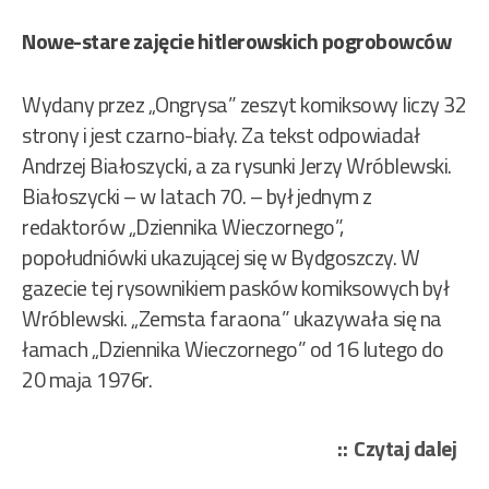
Nowe-stare zajęcie hitlerowskich pogrobowców
Wydany przez „Ongrysa” zeszyt komiksowy liczy 32
strony i jest czarno-biały. Za tekst odpowiadał
Andrzej Białoszycki, a za rysunki Jerzy Wróblewski.
Białoszycki – w latach 70. – był jednym z
redaktorów „Dziennika Wieczornego”,
popołudniówki ukazującej się w Bydgoszczy. W
gazecie tej rysownikiem pasków komiksowych był
Wróblewski. „Zemsta faraona” ukazywała się na
łamach „Dziennika Wieczornego” od 16 lutego do
20 maja 1976r.
„Bi
Czytaj dalej
And