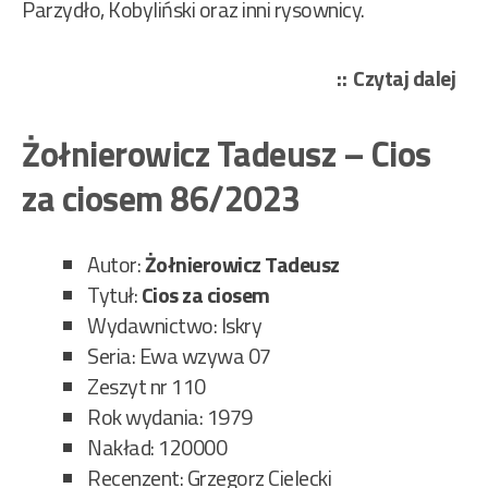
Parzydło, Kobyliński oraz inni rysownicy.
„An
Czytaj dalej
Jer
–
Żołnierowicz Tadeusz – Cios
Był
za ciosem 86/2023
to
na
Pod
Autor:
Żołnierowicz Tadeusz
87/
Tytuł:
Cios za ciosem
Wydawnictwo: Iskry
Seria: Ewa wzywa 07
Zeszyt nr 110
Rok wydania: 1979
Nakład: 120000
Recenzent: Grzegorz Cielecki