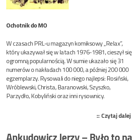
Ochotnik do MO
W czasach PRL-u magazyn komiksowy „Relax”,
który ukazywał się w latach 1976-1981, cieszył się
ogromną popularnością. W sumie ukazało się 31
numerów o nakładach 100 000, a później 200 000
egzemplarzy. Rysowali do niego najlepsi: Rosiński,
Wróblewski, Christa, Baranowski, Szyszko,
Parzydło, Kobyliński oraz inni rysownicy.
„Sz
Czytaj dalej
Tad
–
Ankudowicz Jerzy – Było to na