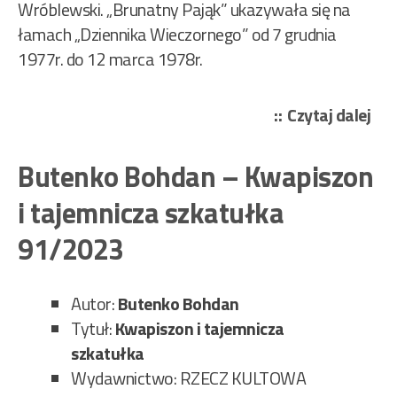
Wróblewski. „Brunatny Pająk” ukazywała się na
łamach „Dziennika Wieczornego” od 7 grudnia
1977r. do 12 marca 1978r.
„Bi
Czytaj dalej
And
–
Butenko Bohdan – Kwapiszon
Bru
i tajemnicza szkatułka
paj
92/
91/2023
Autor:
Butenko Bohdan
Tytuł:
Kwapiszon i tajemnicza
szkatułka
Wydawnictwo: RZECZ KULTOWA