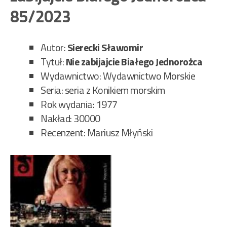
cio
85/2023
86/
Autor:
Sierecki Sławomir
Tytuł:
Nie zabijajcie Białego Jednorożca
Wydawnictwo: Wydawnictwo Morskie
Seria: seria z Konikiem morskim
Rok wydania: 1977
Nakład: 30000
Recenzent: Mariusz Młyński