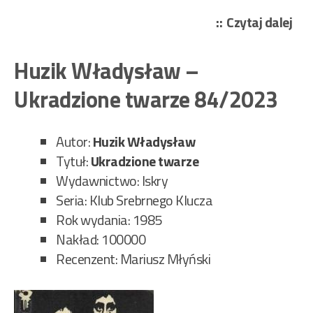
„Si
Czytaj dalej
Sła
–
Huzik Władysław –
Nie
Ukradzione twarze 84/2023
zabi
Bia
Jed
Autor:
Huzik Władysław
85/
Tytuł:
Ukradzione twarze
Wydawnictwo: Iskry
Seria: Klub Srebrnego Klucza
Rok wydania: 1985
Nakład: 100000
Recenzent: Mariusz Młyński