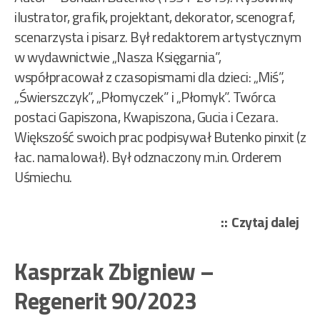
ilustrator, grafik, projektant, dekorator, scenograf,
scenarzysta i pisarz. Był redaktorem artystycznym
w wydawnictwie „Nasza Księgarnia”,
współpracował z czasopismami dla dzieci: „Miś”,
„Świerszczyk”, „Płomyczek” i „Płomyk”. Twórca
postaci Gapiszona, Kwapiszona, Gucia i Cezara.
Większość swoich prac podpisywał Butenko pinxit (z
łac. namalował). Był odznaczony m.in. Orderem
Uśmiechu.
„Bu
Czytaj dalej
Bo
–
Kasprzak Zbigniew –
Kwa
Regenerit 90/2023
i