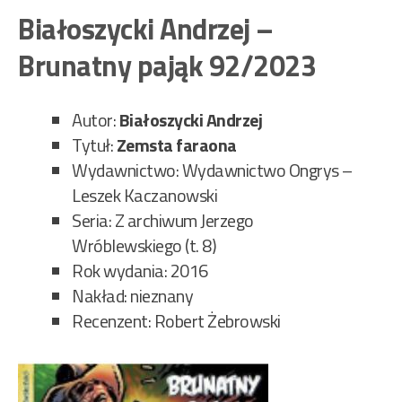
–
Białoszycki Andrzej –
Ze
Brunatny pająk 92/2023
far
93/
Autor:
Białoszycki Andrzej
Tytuł:
Zemsta faraona
Wydawnictwo: Wydawnictwo Ongrys –
Leszek Kaczanowski
Seria: Z archiwum Jerzego
Wróblewskiego (t. 8)
Rok wydania: 2016
Nakład: nieznany
Recenzent: Robert Żebrowski