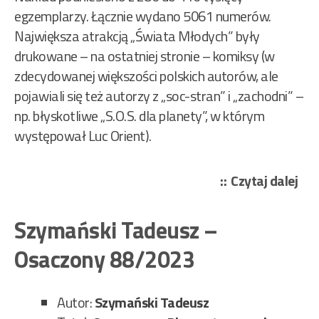
egzemplarzy. Łącznie wydano 5061 numerów.
Największa atrakcją „Świata Młodych” były
drukowane – na ostatniej stronie – komiksy (w
zdecydowanej większości polskich autorów, ale
pojawiali się też autorzy z „soc-stran” i „zachodni” –
np. błyskotliwe „S.O.S. dla planety”, w którym
występował Luc Orient).
„Zi
Czytaj dalej
Pur
–
Szymański Tadeusz –
Ins
Osaczony 88/2023
To
Mo
89/
Autor:
Szymański Tadeusz