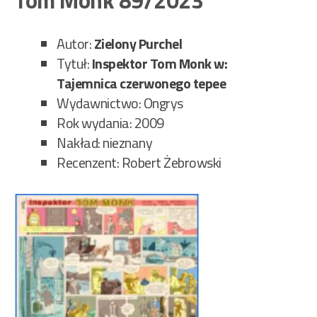
Tom Monk 89/2023
90/
Autor:
Zielony Purchel
Tytuł:
Inspektor Tom Monk w:
Tajemnica czerwonego tepee
Wydawnictwo: Ongrys
Rok wydania: 2009
Nakład: nieznany
Recenzent: Robert Żebrowski