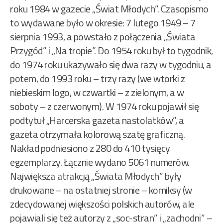
roku 1984 w gazecie „Świat Młodych”. Czasopismo
to wydawane było w okresie: 7 lutego 1949 – 7
sierpnia 1993, a powstało z połączenia „Świata
Przygód” i „Na tropie”. Do 1954 roku był to tygodnik,
do 1974 roku ukazywało się dwa razy w tygodniu, a
potem, do 1993 roku – trzy razy (we wtorki z
niebieskim logo, w czwartki – z zielonym, a w
soboty – z czerwonym). W 1974 roku pojawił się
podtytuł „Harcerska gazeta nastolatków”, a
gazeta otrzymała kolorową szatę graficzną.
Nakład podniesiono z 280 do 410 tysięcy
egzemplarzy. Łącznie wydano 5061 numerów.
Największa atrakcją „Świata Młodych” były
drukowane – na ostatniej stronie – komiksy (w
zdecydowanej większości polskich autorów, ale
pojawiali się też autorzy z „soc-stran” i „zachodni” –