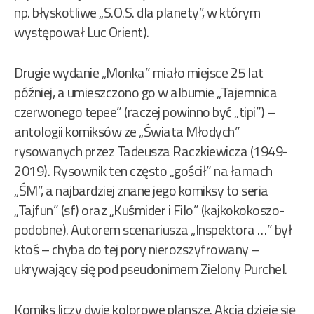
np. błyskotliwe „S.O.S. dla planety”, w którym
występował Luc Orient).
Drugie wydanie „Monka” miało miejsce 25 lat
później, a umieszczono go w albumie „Tajemnica
czerwonego tepee” (raczej powinno być „tipi”) –
antologii komiksów ze „Świata Młodych”
rysowanych przez Tadeusza Raczkiewicza (1949-
2019). Rysownik ten często „gościł” na łamach
„ŚM”, a najbardziej znane jego komiksy to seria
„Tajfun” (sf) oraz „Kuśmider i Filo” (kajkokokoszo-
podobne). Autorem scenariusza „Inspektora …” był
ktoś – chyba do tej pory nierozszyfrowany –
ukrywający się pod pseudonimem Zielony Purchel.
Komiks liczy dwie kolorowe plansze. Akcja dzieje się