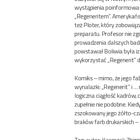
wystąpienia poinformowa
„Regeneritem”. Amerykańsk
też Ploter, który zobowią
preparatu. Profesor nie zgo
prowadzenia dalszych bada
powstawał Boliwia była iz
wykorzystać „Regenerit” do
Komiks – mimo, że jego fa
wynalazki: „Regenerit” i … 
logiczna ciągłość kadrów, 
zupełnie nie podobne. Kie
zszokowany jego żółto-cza
braków farb drukarskich –
Tag:
autor: Kasprzak Zbig