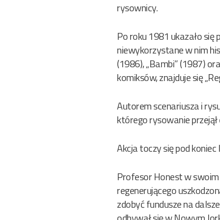
rysownicy.
Po roku 1981 ukazało się
niewykorzystane w nim hist
(1986), „Bambi” (1987) o
komiksów, znajduje się „Re
Autorem scenariusza i rysu
którego rysowanie przejął
Akcja toczy się pod koniec 
Profesor Honest w swoim 
regenerującego uszkodzoną
zdobyć fundusze na dalsze
odbywał się w Nowym Jork