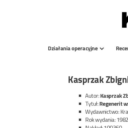
Skip
to
content
Działania operacyjne
Rece
Kasprzak Zbign
Autor:
Kasprzak Z
Tytuł:
Regenerit w
Wydawnictwo: Kra
Rok wydania: 198
Nakład: 100360