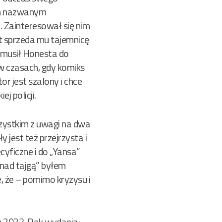
em nazwanym
. Zainteresował się nim
st sprzeda mu tajemnicę
 zmusił Honesta do
w czasach, gdy komiks
r jest szalony i chce
j policji.
szystkim z uwagi na dwa
 jest też przejrzysta i
cyficzne i do „Yansa”
 nad tajgą” byłem
, że – pomimo kryzysu i
y 2023
,
Rok wydania: