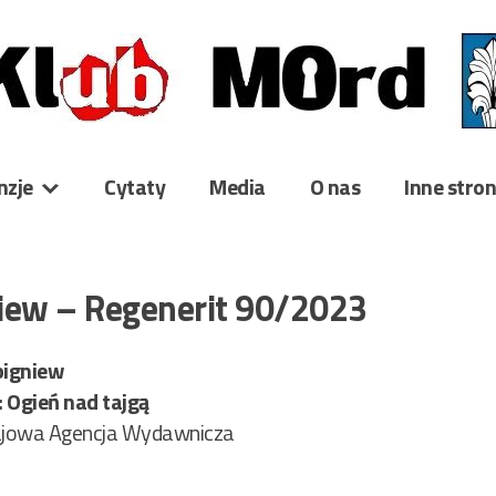
nzje
Cytaty
Media
O nas
Inne stro
iew – Regenerit 90/2023
bigniew
: Ogień nad tajgą
jowa Agencja Wydawnicza
2