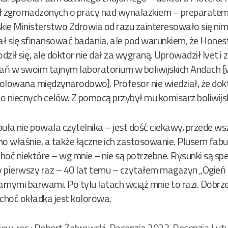
ł zgromadzonych o pracy nad wynalazkiem – preparat
ie Ministerstwo Zdrowia od razu zainteresowało się nim
zał się sfinansować badania, ale pod warunkiem, że Hone
dził się, ale doktor nie dał za wygraną. Uprowadził Ivet i
ń w swoim tajnym laboratorium w boliwijskich Andach [
olowana międzynarodowo]. Profesor nie wiedział, że dokto
 niecnych celów. Z pomocą przybył mu komisarz boliwijskie
buła nie powala czytelnika – jest dość ciekawy, przede w
no właśnie, a także łączne ich zastosowanie. Plusem fabuły
choć niektóre – wg mnie – nie są potrzebne. Rysunki są spe
dy pierwszy raz – 40 lat temu – czytałem magazyn „Ogień
rnymi barwami. Po tylu latach wciąż mnie to razi. Dobrze
 choć okładka jest kolorowa.
niew
,
rec.: Robert Żebrowski
,
Recenzja 2023
,
Recenzja Lut