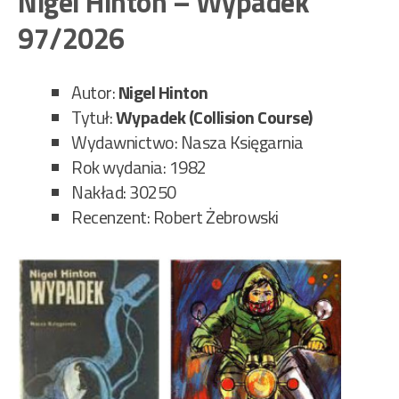
Nigel Hinton – Wypadek
Hal
97/2026
Słu
gra
213
Autor:
Nigel Hinton
Tytuł:
Wypadek (Collision Course)
Wydawnictwo: Nasza Księgarnia
Rok wydania: 1982
Nakład: 30250
Recenzent: Robert Żebrowski