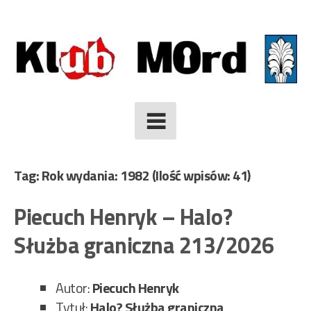
Skip
to
content
Tag: Rok wydania: 1982
(Ilość wpisów: 41)
Piecuch Henryk – Halo?
Służba graniczna 213/2026
Autor:
Piecuch Henryk
Tytuł:
Halo? Służba graniczna