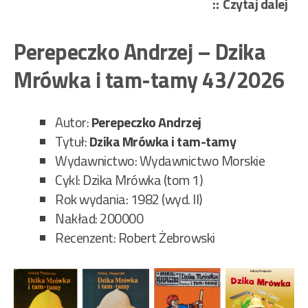
„Ni
Czytaj dalej
Hin
–
Perepeczko Andrzej – Dzika
Wy
Mrówka i tam-tamy 43/2026
97/
Autor:
Perepeczko Andrzej
Tytuł:
Dzika Mrówka i tam-tamy
Wydawnictwo: Wydawnictwo Morskie
Cykl: Dzika Mrówka (tom 1)
Rok wydania: 1982 (wyd. II)
Nakład: 200000
Recenzent: Robert Żebrowski