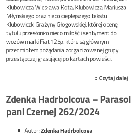
Klubowicza Wiesława Kota, Klubowicza Mariusza
Młyńskiego oraz nieco cieplejszego tekstu
Klubowiczki Grażyny Głogowskiej, której ocenę
tytułu przesłoniło nieco miłość i sentyment do
wozów marki Fiat 125p, które są głównym
przedmiotem pożądania zorganizowanej grupy
przestępczej grasującej po kartach powieści.
„Ka
Czytaj dalej
Jan
And
Zdenka Hadrbolcova – Parasol
–
pani Czernej 262/2024
Gra
bez
ryz
Autor:
Zdenka Hadrbolcova