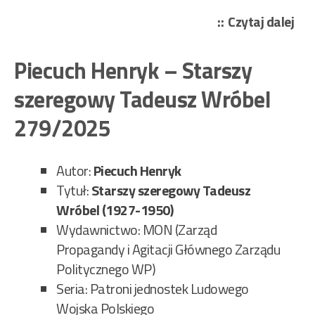
„Pe
Czytaj dalej
And
–
Piecuch Henryk – Starszy
Dzi
szeregowy Tadeusz Wróbel
Mr
i
279/2025
ta
ta
Autor:
Piecuch Henryk
43/
Tytuł:
Starszy szeregowy Tadeusz
Wróbel (1927-1950)
Wydawnictwo: MON (Zarząd
Propagandy i Agitacji Głównego Zarządu
Politycznego WP)
Seria: Patroni jednostek Ludowego
Wojska Polskiego