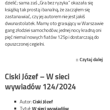
dzielić; sama zaś „Gra bez ryzyka” okazała się
książką tak prostą i banalną, że zacząłem się
zastanawiać, czy jej autorem nie jest jakiś
dwunastolatek. Mamy oto grasujący w Warszawie
gang złodziei samochodów; jednej nocy kradną oni
pięć niemal nowych fiatów 125p i dostarczają do
opuszczonej cegielni.
„Ka
Czytaj dalej
Jan
And
Ciski Józef – W sieci
–
wywiadów 124/2024
Gra
bez
ryz
Autor:
Ciski Józef
237
Tytuł:
W sieci wywiadów