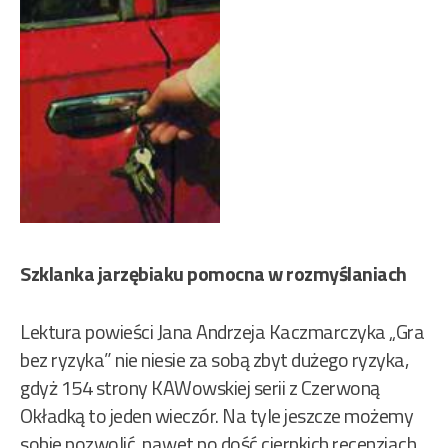
Szklanka jarzębiaku pomocna w rozmyślaniach
Lektura powieści Jana Andrzeja Kaczmarczyka „Gra
bez ryzyka” nie niesie za sobą zbyt dużego ryzyka,
gdyż 154 strony KAWowskiej serii z Czerwoną
Okładką to jeden wieczór. Na tyle jeszcze możemy
sobie pozwolić, nawet po dość cierpkich recenzjach