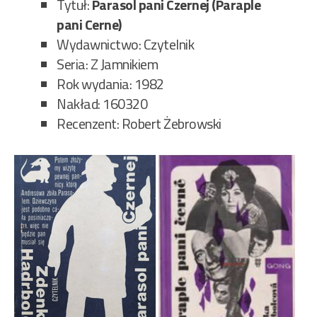
25/
Tytuł:
Parasol pani Czernej (Paraple
pani Cerne)
Wydawnictwo: Czytelnik
Seria: Z Jamnikiem
Rok wydania: 1982
Nakład: 160320
Recenzent: Robert Żebrowski