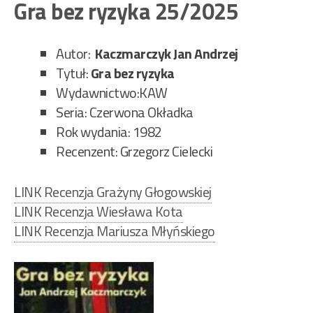
Gra bez ryzyka 25/2025
w
gór
51/
Autor:
Kaczmarczyk Jan Andrzej
Tytuł:
Gra bez ryzyka
Wydawnictwo:KAW
Seria: Czerwona Okładka
Rok wydania: 1982
Recenzent: Grzegorz Cielecki
LINK Recenzja Grażyny Głogowskiej
LINK Recenzja Wiesława Kota
LINK Recenzja Mariusza Młyńskiego