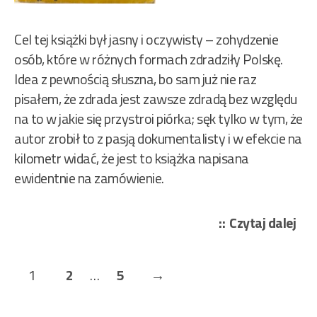
Cel tej książki był jasny i oczywisty – zohydzenie
osób, które w różnych formach zdradziły Polskę.
Idea z pewnością słuszna, bo sam już nie raz
pisałem, że zdrada jest zawsze zdradą bez względu
na to w jakie się przystroi piórka; sęk tylko w tym, że
autor zrobił to z pasją dokumentalisty i w efekcie na
kilometr widać, że jest to książka napisana
ewidentnie na zamówienie.
„Cis
Czytaj dalej
Józ
–
Stronicowanie
Page
Page
Page
Next
1
2
…
5
→
W
wpisów
siec
Page