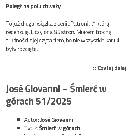
Poległ na polu chwały
To już druga książka z serii „Patroni …”, którą
recenzuję. Liczy ona 85 stron. Miałem trochę
trudności z jej czytaniem, bo nie wszystkie kartki
były rozcięte.
„Pi
Czytaj dalej
Hen
–
José Giovanni – Śmierć w
Sta
górach 51/2025
sze
Tad
Wró
Autor:
José Giovanni
279
Tytuł:
Śmierć w górach