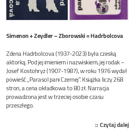
Simenon + Zeydler – Zborowski = Hadrbolcova
Zdena Hadrbolcova (1937-2023) była czeską
aktorką. Pod jej imieniem i nazwiskiem, jej rodak –
Josef Kostohryz (1907-1987), w roku 1976 wydał
powieść „Parasol pani Czernej”. Książka liczy 268
stron, a cena okładkowa to 80 zł. Narracja
prowadzona jest w trzeciej osobie czasu
przeszłego.
„Zd
Czytaj dalej
Had