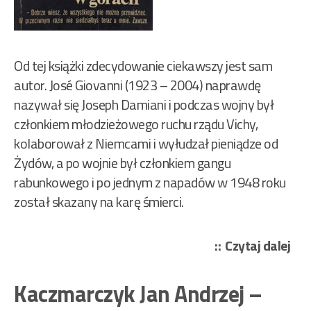
Od tej książki zdecydowanie ciekawszy jest sam
autor. José Giovanni (1923 – 2004) naprawdę
nazywał się Joseph Damiani i podczas wojny był
członkiem młodzieżowego ruchu rządu Vichy,
kolaborował z Niemcami i wyłudzał pieniądze od
Żydów, a po wojnie był członkiem gangu
rabunkowego i po jednym z napadów w 1948 roku
został skazany na karę śmierci.
„Jo
Czytaj dalej
Gio
–
Kaczmarczyk Jan Andrzej –
Śmi