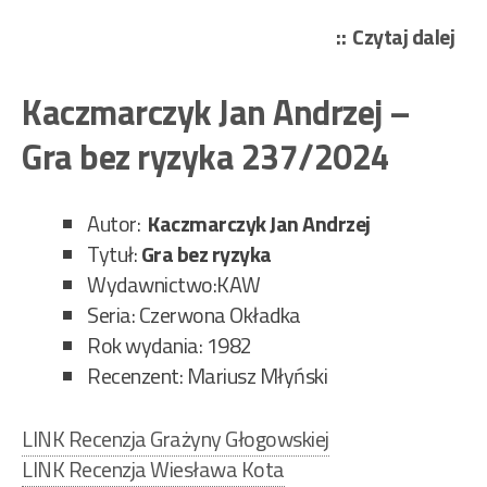
„Jo
Czytaj dalej
Tre
–
Kaczmarczyk Jan Andrzej –
Cze
Gra bez ryzyka 237/2024
na
mni
Tin
Autor:
Kaczmarczyk Jan Andrzej
259
Tytuł:
Gra bez ryzyka
Wydawnictwo:KAW
Seria: Czerwona Okładka
Rok wydania: 1982
Recenzent: Mariusz Młyński
LINK Recenzja Grażyny Głogowskiej
LINK Recenzja Wiesława Kota