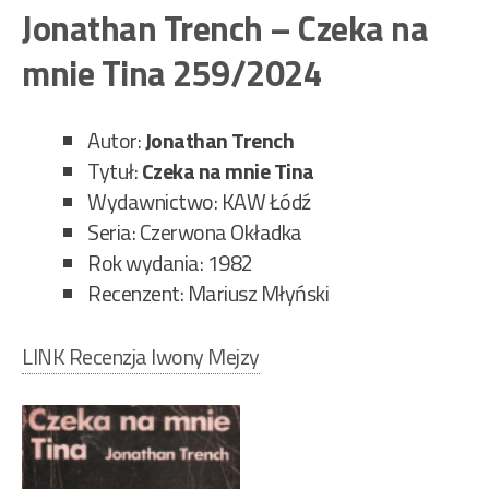
–
Jonathan Trench – Czeka na
Par
mnie Tina 259/2024
pan
Cze
262
Autor:
Jonathan Trench
Tytuł:
Czeka na mnie Tina
Wydawnictwo: KAW Łódź
Seria: Czerwona Okładka
Rok wydania: 1982
Recenzent: Mariusz Młyński
LINK Recenzja Iwony Mejzy