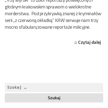
głośnym krakowskim sprawom o wielokrotne
morderstwa. Pod przykrywką znanej z kryminałów
serii „z czerwoną okładką” KAW serwuje nam trzy
mocno sfabularyzowane reportaże milicyjne.
„Sn
Czytaj dalej
And
–
Trz
wyr
12/
Szukaj: