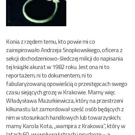
Konia z rzędem temu, kto powie mi co
zainspirowało Andrzeja Snopkowskiego, oficera z
sekcji dochodzeniowo-śledczej milicji do napisania
tej książki akurat w 1982 roku. Jest ona ni to
reportażem, ni to dokumentem, ni to
fabularyzowaną opowieścią o przestępcach swego
czasu siejących grozę w Krakowie. Mamy więc
Władysława Mazurkiewicza, który na przestrzeni
kilkunastu lat zamordował sześć osób będących z
nim w stosunkach handlowych lub towarzyskich;
mamy Karola Kota, „wampira z Krakowa”, który w
latach 60. wywoływał strach i psychozę – a