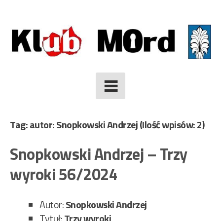
Skip
to
content
Tag: autor: Snopkowski Andrzej
(Ilość wpisów: 2)
Snopkowski Andrzej – Trzy
wyroki 56/2024
Autor:
Snopkowski Andrzej
Tytuł:
Trzy wyroki