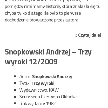
pomiędzy nimi mamy historię, która znalazła się tu
chyba tylko dlatego, że było to pierwsze
dochodzenie prowadzone przez autora.
„Sn
Czytaj dalej
And
–
Snopkowski Andrzej – Trzy
Trz
wyroki 12/2009
wyr
56/
Autor:
Snopkowski Andrzej
Tytuł:
Trzy wyroki
Wydawnictwo: KAW
Seria: seria Czerwona Okładka
Rok wydania: 1982