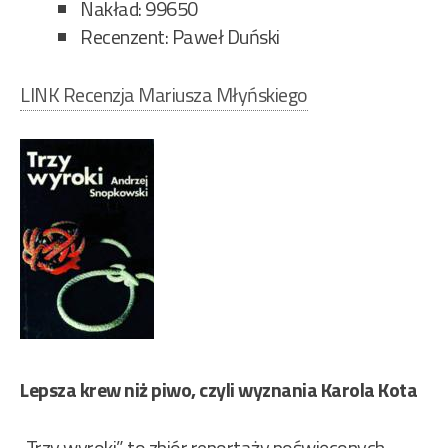
Nakład: 99650
Recenzent: Paweł Duński
LINK Recenzja Mariusza Młyńskiego
Lepsza krew niż piwo, czyli wyznania Karola Kota
„Trzy wyroki” to zbiór reportaży poświęconych