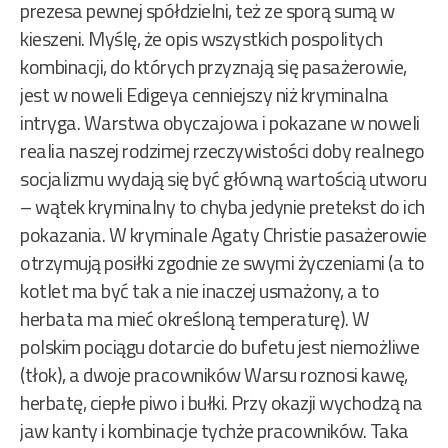
prezesa pewnej spółdzielni, też ze sporą sumą w
kieszeni. Myślę, że opis wszystkich pospolitych
kombinacji, do których przyznają się pasażerowie,
jest w noweli Edigeya cenniejszy niż kryminalna
intryga. Warstwa obyczajowa i pokazane w noweli
realia naszej rodzimej rzeczywistości doby realnego
socjalizmu wydają się być główną wartością utworu
– wątek kryminalny to chyba jedynie pretekst do ich
pokazania. W kryminale Agaty Christie pasażerowie
otrzymują posiłki zgodnie ze swymi życzeniami (a to
kotlet ma być tak a nie inaczej usmażony, a to
herbata ma mieć określoną temperaturę). W
polskim pociągu dotarcie do bufetu jest niemożliwe
(tłok), a dwoje pracowników Warsu roznosi kawę,
herbatę, ciepłe piwo i bułki. Przy okazji wychodzą na
jaw kanty i kombinacje tychże pracowników. Taka