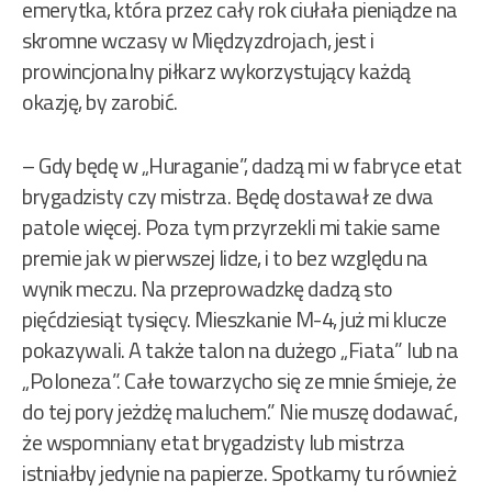
emerytka, która przez cały rok ciułała pieniądze na
skromne wczasy w Międzyzdrojach, jest i
prowincjonalny piłkarz wykorzystujący każdą
okazję, by zarobić.
– Gdy będę w „Huraganie”, dadzą mi w fabryce etat
brygadzisty czy mistrza. Będę dostawał ze dwa
patole więcej. Poza tym przyrzekli mi takie same
premie jak w pierwszej lidze, i to bez względu na
wynik meczu. Na przeprowadzkę dadzą sto
pięćdziesiąt tysięcy. Mieszkanie M-4, już mi klucze
pokazywali. A także talon na dużego „Fiata” lub na
„Poloneza”. Całe towarzycho się ze mnie śmieje, że
do tej pory jeżdżę maluchem.” Nie muszę dodawać,
że wspomniany etat brygadzisty lub mistrza
istniałby jedynie na papierze. Spotkamy tu również