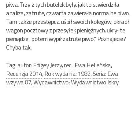
piwa. Trzy z tych butelek były, jak to stwierdziła
analiza, zatrute, czwarta zawierała normalne piwo.
Tam także przestępca uśpił swoich kolegów, okradł
wagon pocztowy z przesyłek pieniężnych, ukrył te
pieniądze i potem wypił zatrute piwo.” Poznajecie?
Chyba tak.
Tag:
autor: Edigey Jerzy
,
rec.: Ewa Helleńska
,
Recenzja 2014
,
Rok wydania: 1982
,
Seria: Ewa
wzywa 07
,
Wydawnictwo: Wydawnictwo Iskry
Nawigacja
wpisu