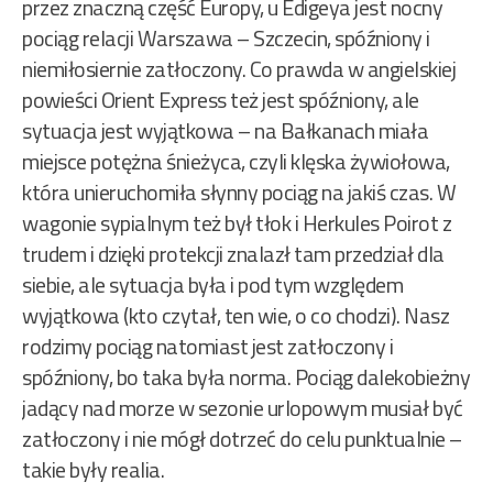
przez znaczną część Europy, u Edigeya jest nocny
pociąg relacji Warszawa – Szczecin, spóźniony i
niemiłosiernie zatłoczony. Co prawda w angielskiej
powieści Orient Express też jest spóźniony, ale
sytuacja jest wyjątkowa – na Bałkanach miała
miejsce potężna śnieżyca, czyli klęska żywiołowa,
która unieruchomiła słynny pociąg na jakiś czas. W
wagonie sypialnym też był tłok i Herkules Poirot z
trudem i dzięki protekcji znalazł tam przedział dla
siebie, ale sytuacja była i pod tym względem
wyjątkowa (kto czytał, ten wie, o co chodzi). Nasz
rodzimy pociąg natomiast jest zatłoczony i
spóźniony, bo taka była norma. Pociąg dalekobieżny
jadący nad morze w sezonie urlopowym musiał być
zatłoczony i nie mógł dotrzeć do celu punktualnie –
takie były realia.