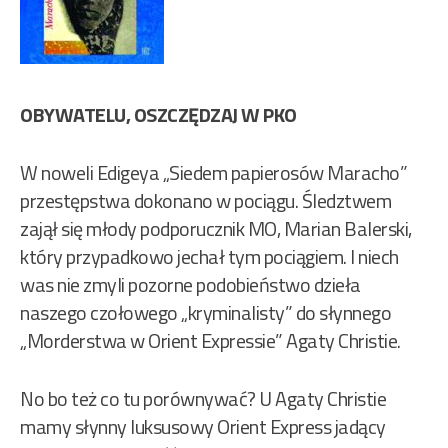
OBYWATELU, OSZCZĘDZAJ W PKO
W noweli Edigeya „Siedem papierosów Maracho”
przestępstwa dokonano w pociągu. Śledztwem
zajął się młody podporucznik MO, Marian Balerski,
który przypadkowo jechał tym pociągiem. I niech
was nie zmyli pozorne podobieństwo dzieła
naszego czołowego „kryminalisty” do słynnego
„Morderstwa w Orient Expressie” Agaty Christie.
No bo też co tu porównywać? U Agaty Christie
mamy słynny luksusowy Orient Express jadący