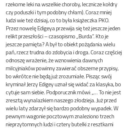
rzekome leki na wszelkie choroby, lecznicze kołdry
czy poduszki i tym podobny chłam). Coraz mniej
ludzi wie też dzisiaj, co to była książeczka PKO.
Przez nowelę Edigeya przewija się też jeszcze jeden
relikt przeszłości – czasopismo „Burda”. Kto je
jeszcze pamięta? A był to obiekt pożądania wielu
pań, rzecz trudna do zdobycia i droga. Coraz częściej
odnoszę wrażenie, że wznowienia dawnych
milcyjniaków powinny zawierać obszerne przypisy,
bo wkrótce nie będą już zrozumiałe. Pisząc swój
kryminał Jerzy Edigey uznał się widać za klasyka, bo
cytuje sam siebie. Podporucznik mówi: „… To nie jest
zresztą wynalazkiem naszego złodzieja. Już przed
wielu laty zdarzył się bardzo podobny wypadek. W
pewnym wagonie pocztowym znaleziono trzech
nieprzytomnych ludzi i cztery butelki z resztkami