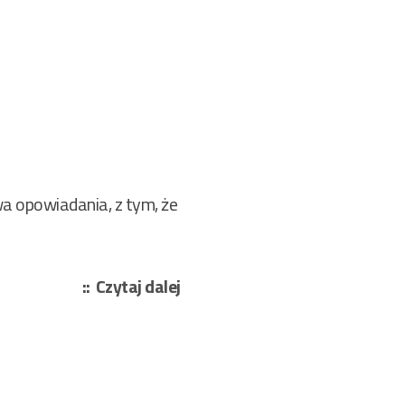
a opowiadania, z tym, że
„Guillaume
Czytaj dalej
Apollinaire
–
Marynarz
z