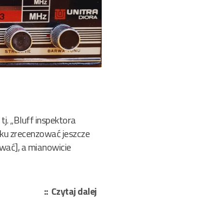
j. „Bluff inspektora
ku zrecenzować jeszcze
wać], a mianowicie
„Zbynek
Czytaj dalej
Cernik