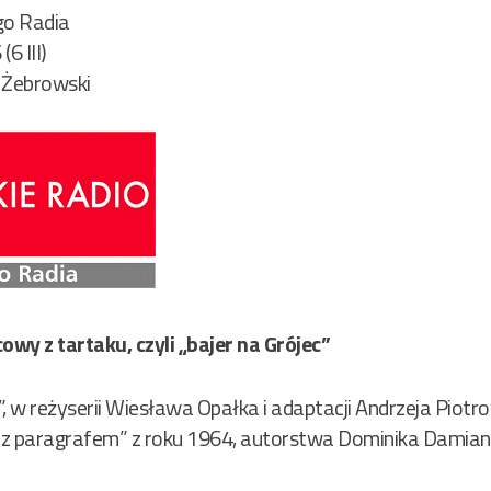
ego Radia
6 III)
 Żebrowski
wy z tartaku, czyli „bajer na Grójec”
”, w reżyserii Wiesława Opałka i adaptacji Andrzeja Piot
t z paragrafem” z roku 1964, autorstwa Dominika Damian