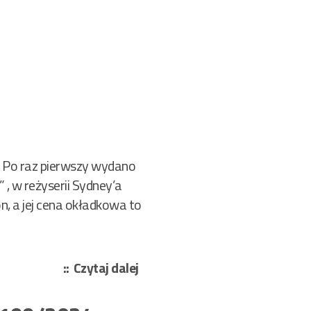
). Po raz pierwszy wydano
 , w reżyserii Sydney’a
n, a jej cena okładkowa to
„James
Czytaj dalej
Grady
–