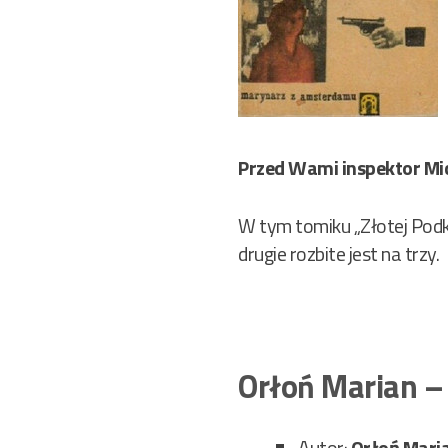
Przed Wami inspektor Mica
W tym tomiku „Złotej Podk
drugie rozbite jest na trzy.
Orłoń Marian –
Autor:
Orłoń Mari