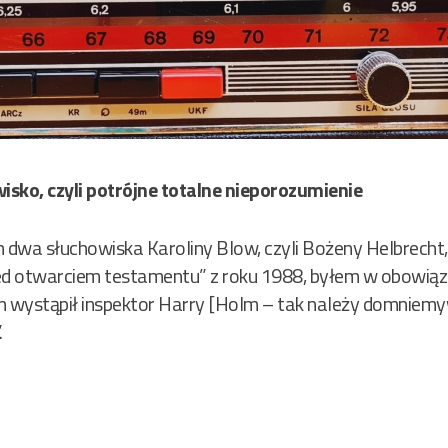
wisko, czyli potrójne totalne nieporozumienie
wa słuchowiska Karoliny Blow, czyli Bożeny Helbrecht, t
zed otwarciem testamentu” z roku 1988, byłem w obowiąz
m wystąpił inspektor Harry [Holm – tak należy domniemy
.