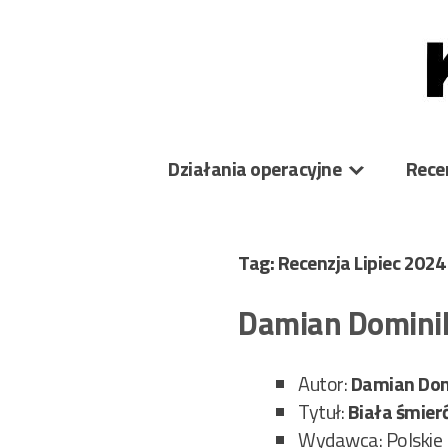
Skip
to
content
Działania operacyjne
Rece
Tag: Recenzja Lipiec 202
Damian Dominik
Autor:
Damian Dom
Tytuł:
Biała śmier
Wydawca: Polskie