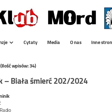
nzje
Cytaty
Media
O nas
Inne stro
4
(Ilość wpisów: 34)
 – Biała śmierć 202/2024
inik
ć
 Radio