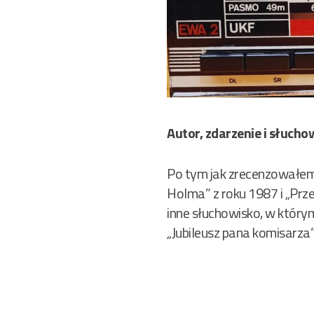
Autor, zdarzenie i słucho
Po tym jak zrecenzowałem d
Holma” z roku 1987 i „Pr
inne słuchowisko, w który
„Jubileusz pana komisarza”