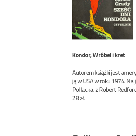
Kondor, Wróbel i kret
Autorem książki jest amery
ją w USA w roku 1974. Na j
Pollacka, z Robert Redford
28 zł.