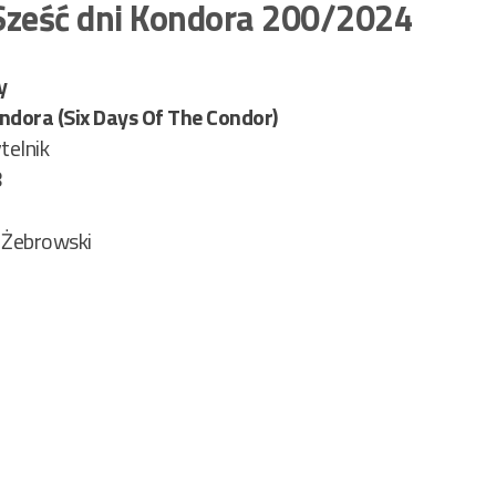
Sześć dni Kondora 200/2024
y
ondora (Six Days Of The Condor)
telnik
8
 Żebrowski