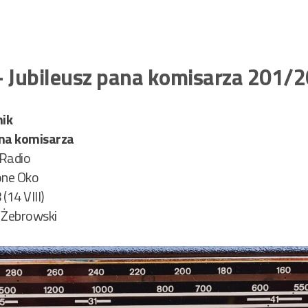
– Jubileusz pana komisarza 201/
nik
ana komisarza
 Radio
lone Oko
(14 VIII)
 Żebrowski