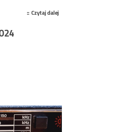
„Damian
Czytaj dalej
Dominik
–
2024
Biała
śmierć
202/2024”