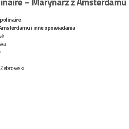
linaire – Marynarz z Amsterdam
polinaire
Amsterdamu i inne opowiadania
sk
owa
0
 Żebrowski