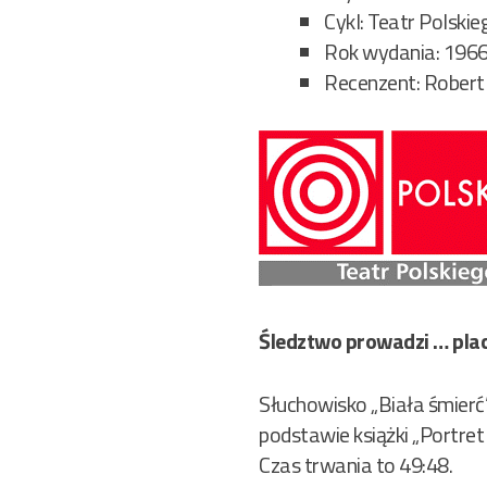
Cykl: Teatr Polski
Rok wydania: 1966 (
Recenzent: Robert
Śledztwo prowadzi … placo
Słuchowisko „Biała śmierć
podstawie książki „Portre
Czas trwania to 49:48.