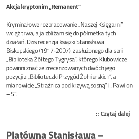
Akcja kryptonim „Remanent”
Kryminałowe rozpracowanie „Naszej Księgarni”
wciąż trwa, a ja zbliżam się do półmetka tych
działań. Dziś recenzja książki Stanisława
Biskupskiego (1917-2007), zasłużonego dla serii
„Biblioteka Żółtego Tygrysa”, którego Klubowicze
powinni znać ze zrecenzowanych dwóch jego
pozycji z „Biblioteczki Przygód Żołnierskich”, a
mianowicie „Strażnica pod krzywą sosną” i „Pawilon
– S”.
„Bi
Czytaj dalej
Sta
–
Platówna Stanisława –