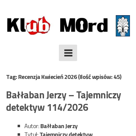
Skip
to
content
Tag: Recenzja Kwiecień 2026
(Ilość wpisów: 45)
Bałłaban Jerzy – Tajemniczy
detektyw 114/2026
Autor:
Bałłaban Jerzy
Tytuł:
Tajemniczy detektyw