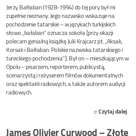
Jerzy Bałłaban (1928-1994) do tej pory był mi
zupełnie nieznany. Jego nazwisko wskazuje na
pochodzenie tatarskie – w językach turkijskich
słowo „bałaban” oznacza sokoła [przy okazji
polecam genialną książkę Julii Krajcarz pt. „Aksak,
Korsak i Bałłaban. Polskie nazwiska tatarskiego i
tureckiego pochodzenia”]. Był on – mieszkającym w
Opolu – pisarzem, reporterem, publicystą,
scenarzystą i reżyserem filmów dokumentalnych
oraz spektakli radiowych, a także autorem audycji
radiowych.
„Ba
Czytaj dalej
Jer
–
James Olivier Curwood – Złote