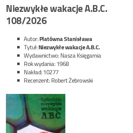
Mor
Niezwykłe wakacje A.B.C.
szu
ina
108/2026
109
Autor:
Platówna Stanisława
Tytuł:
Niezwykłe wakacje A.B.C.
Wydawnictwo: Nasza Księgarnia
Rok wydania: 1968
Nakład: 10277
Recenzent: Robert Żebrowski