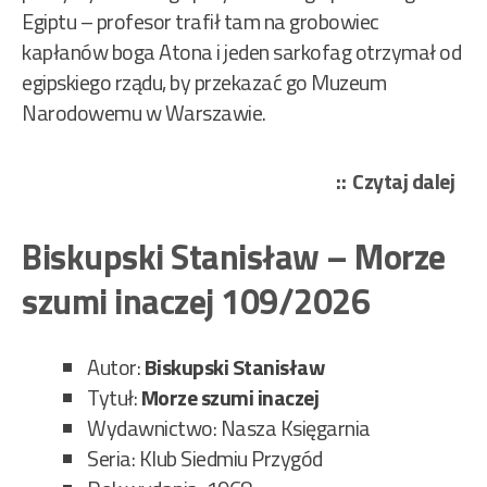
Egiptu – profesor trafił tam na grobowiec
kapłanów boga Atona i jeden sarkofag otrzymał od
egipskiego rządu, by przekazać go Muzeum
Narodowemu w Warszawie.
„Gł
Czytaj dalej
Jer
–
Biskupski Stanisław – Morze
Tes
szumi inaczej 109/2026
kró
Nef
110
Autor:
Biskupski Stanisław
Tytuł:
Morze szumi inaczej
Wydawnictwo: Nasza Księgarnia
Seria: Klub Siedmiu Przygód