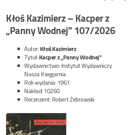
Sta
–
Kłoś Kazimierz – Kacper z
Nie
„Panny Wodnej” 107/2026
wak
A.B
108
Autor:
Kłoś Kazimierz
Tytuł:
Kacper z „Panny Wodnej”
Wydawnictwo: Instytut Wydawniczy
Nasza Księgarnia
Rok wydania: 1961
Nakład: 10260
Recenzent: Robert Żebrowski