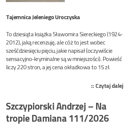
Tajemnica Jeleniego Uroczyska
To dziesiąta książka Sławomira Siereckiego (1924-
2012), jaką recenzuję, ale cóż to jest wobec
sześćdziesięciu pięciu, jakie napisał (oczywiście
sensacyjno-kryminalne są w mniejszości). Powieść
liczy 220 stron, a jej cena okładkowa to 15 zł.
„Si
Czytaj dalej
Sła
–
Szczypiorski Andrzej – Na
Ze
tropie Damiana 111/2026
sta
z