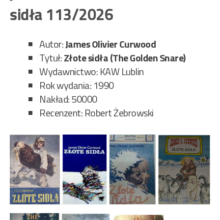
Taj
sidła 113/2026
det
114
Autor:
James Olivier Curwood
Tytuł:
Złote sidła (The Golden Snare)
Wydawnictwo: KAW Lublin
Rok wydania: 1990
Nakład: 50000
Recenzent: Robert Żebrowski