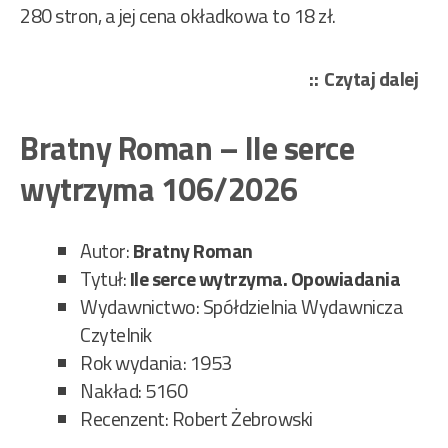
280 stron, a jej cena okładkowa to 18 zł.
„Kł
Czytaj dalej
Kaz
–
Bratny Roman – Ile serce
Kac
wytrzyma 106/2026
z
„Pa
Wo
Autor:
Bratny Roman
107
Tytuł:
Ile serce wytrzyma. Opowiadania
Wydawnictwo: Spółdzielnia Wydawnicza
Czytelnik
Rok wydania: 1953
Nakład: 5160
Recenzent: Robert Żebrowski