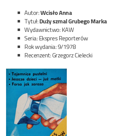
wy
106
Autor:
Wcisło Anna
Tytuł:
Duży szmal Grubego Marka
Wydawnictwo: KAW
Seria: Ekspres Reporterów
Rok wydania: 9/1978
Recenzent: Grzegorz Cielecki