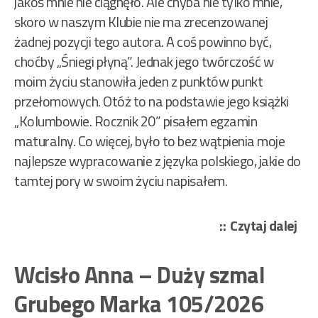
jakoś mnie nie ciągnęło. Ale chyba nie tylko mnie,
skoro w naszym Klubie nie ma zrecenzowanej
żadnej pozycji tego autora. A coś powinno być,
choćby „Śniegi płyną”. Jednak jego twórczość w
moim życiu stanowiła jeden z punktów punkt
przełomowych. Otóż to na podstawie jego książki
„Kolumbowie. Rocznik 20” pisałem egzamin
maturalny. Co więcej, było to bez wątpienia moje
najlepsze wypracowanie z języka polskiego, jakie do
tamtej pory w swoim życiu napisałem.
„Br
Czytaj dalej
Ro
–
Wcisło Anna – Duży szmal
Ile
Grubego Marka 105/2026
ser