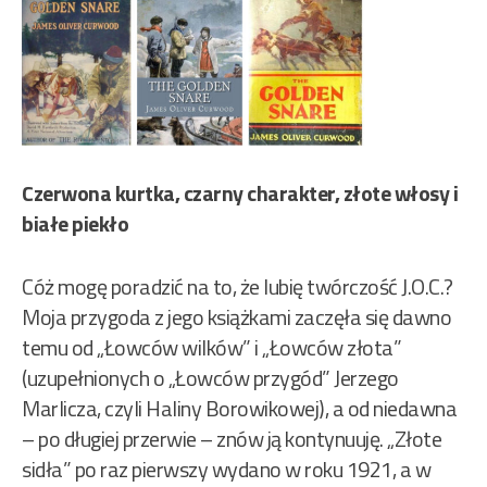
Czerwona kurtka, czarny charakter, złote włosy i
białe piekło
Cóż mogę poradzić na to, że lubię twórczość J.O.C.?
Moja przygoda z jego książkami zaczęła się dawno
temu od „Łowców wilków” i „Łowców złota”
(uzupełnionych o „Łowców przygód” Jerzego
Marlicza, czyli Haliny Borowikowej), a od niedawna
– po długiej przerwie – znów ją kontynuuję. „Złote
sidła” po raz pierwszy wydano w roku 1921, a w