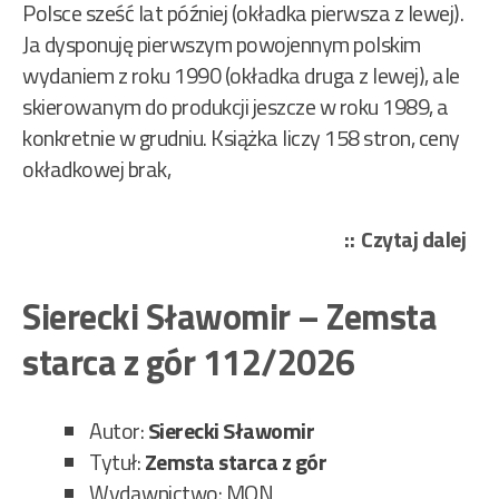
Polsce sześć lat później (okładka pierwsza z lewej).
Ja dysponuję pierwszym powojennym polskim
wydaniem z roku 1990 (okładka druga z lewej), ale
skierowanym do produkcji jeszcze w roku 1989, a
konkretnie w grudniu. Książka liczy 158 stron, ceny
okładkowej brak,
„Ja
Czytaj dalej
Oliv
Cu
Sierecki Sławomir – Zemsta
–
starca z gór 112/2026
Zło
sid
113
Autor:
Sierecki Sławomir
Tytuł:
Zemsta starca z gór
Wydawnictwo: MON