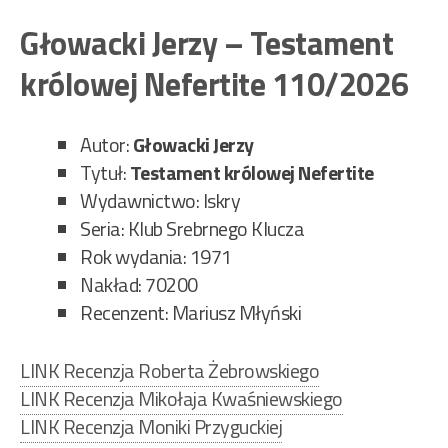
And
–
Głowacki Jerzy – Testament
Na
królowej Nefertite 110/2026
tro
Da
111
Autor:
Głowacki Jerzy
Tytuł:
Testament królowej Nefertite
Wydawnictwo: Iskry
Seria: Klub Srebrnego Klucza
Rok wydania: 1971
Nakład: 70200
Recenzent: Mariusz Młyński
LINK Recenzja Roberta Żebrowskiego
LINK Recenzja Mikołaja Kwaśniewskiego
LINK Recenzja Moniki Przyguckiej