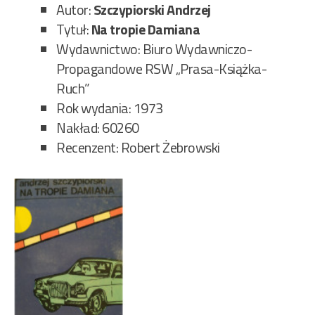
gór
Autor:
Szczypiorski Andrzej
112
Tytuł:
Na tropie Damiana
Wydawnictwo: Biuro Wydawniczo-
Propagandowe RSW „Prasa-Książka-
Ruch”
Rok wydania: 1973
Nakład: 60260
Recenzent: Robert Żebrowski