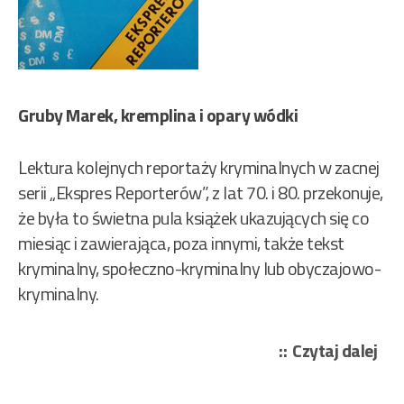
Gruby Marek, kremplina i opary wódki
Lektura kolejnych reportaży kryminalnych w zacnej
serii „Ekspres Reporterów”, z lat 70. i 80. przekonuje,
że była to świetna pula książek ukazujących się co
miesiąc i zawierająca, poza innymi, także tekst
kryminalny, społeczno-kryminalny lub obyczajowo-
kryminalny.
„Wc
Czytaj dalej
An
–