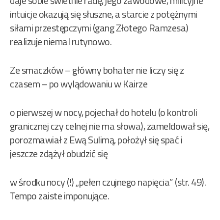
daje sobie świetnie radę, jego zawodowe, milicyjne
intuicje okazują się słuszne, a starcie z potężnymi
siłami przestępczymi (gang Złotego Ramzesa)
realizuje niemal rutynowo.
Ze smaczków – główny bohater nie liczy się z
czasem – po wylądowaniu w Kairze
o pierwszej w nocy, pojechał do hotelu (o kontroli
granicznej czy celnej nie ma słowa), zameldował się,
porozmawiał z Ewą Sulimą, położył się spać i
jeszcze zdążył obudzić się
w środku nocy (!) „pełen czujnego napięcia” (str. 49).
Tempo zaiste imponujące.