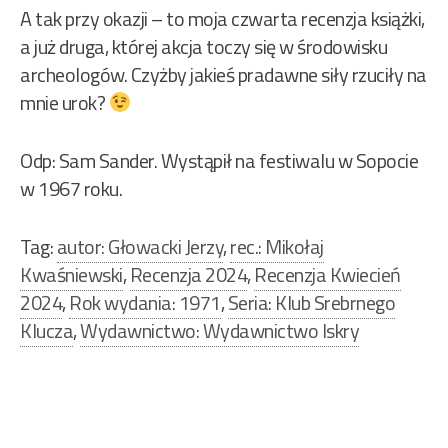
A tak przy okazji – to moja czwarta recenzja książki,
a już druga, której akcja toczy się w środowisku
archeologów. Czyżby jakieś pradawne siły rzuciły na
mnie urok?
Odp: Sam Sander. Wystąpił na festiwalu w Sopocie
w 1967 roku.
Tag:
autor: Głowacki Jerzy
,
rec.: Mikołaj
Kwaśniewski
,
Recenzja 2024
,
Recenzja Kwiecień
2024
,
Rok wydania: 1971
,
Seria: Klub Srebrnego
Klucza
,
Wydawnictwo: Wydawnictwo Iskry
Nawigacja
wpisu