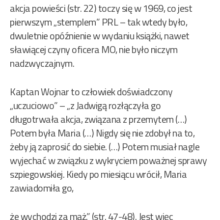
akcja powieści (str. 22) toczy się w 1969, co jest
pierwszym „stemplem” PRL – tak wtedy było,
dwuletnie opóźnienie w wydaniu książki, nawet
sławiącej czyny oficera MO, nie było niczym
nadzwyczajnym.
Kaptan Wojnar to człowiek doświadczony
„uczuciowo” – „z Jadwigą rozłączyła go
długotrwała akcja, związana z przemytem (…)
Potem była Maria (…) Nigdy się nie zdobył na to,
żeby ją zaprosić do siebie. (…) Potem musiał nagle
wyjechać w związku z wykryciem poważnej sprawy
szpiegowskiej. Kiedy po miesiącu wrócił, Maria
zawiadomiła go,
że wychodzi za mąż.” (str. 47-48). Jest więc