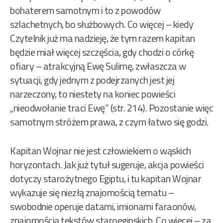
bohaterem samotnym i to z powodów
szlachetnych, bo służbowych. Co więcej – kiedy
Czytelnik już ma nadzieję, że tym razem kapitan
będzie miał więcej szczęścia, gdy chodzi o córkę
ofiary – atrakcyjną Ewę Sulimę, zwłaszcza w
sytuacji, gdy jednym z podejrzanych jest jej
narzeczony, to niestety na koniec powieści
„nieodwołanie traci Ewę” (str. 214). Pozostanie więc
samotnym stróżem prawa, z czym łatwo się godzi.
Kapitan Wojnar nie jest człowiekiem o wąskich
horyzontach. Jak już tytuł sugeruje, akcja powieści
dotyczy starożytnego Egiptu, i tu kapitan Wojnar
wykazuje się niezłą znajomością tematu –
swobodnie operuje datami, imionami faraonów,
znajomością tekstów staroegipskich. Co więcej – za