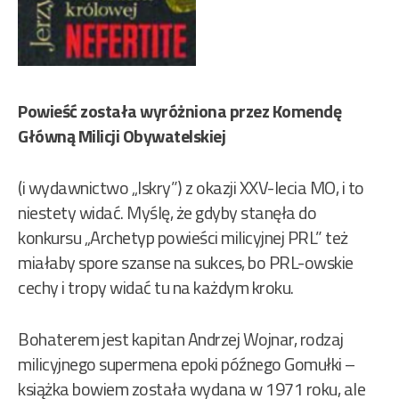
Powieść została wyróżniona przez Komendę
Główną Milicji Obywatelskiej
(i wydawnictwo „Iskry”) z okazji XXV-lecia MO, i to
niestety widać. Myślę, że gdyby stanęła do
konkursu „Archetyp powieści milicyjnej PRL” też
miałaby spore szanse na sukces, bo PRL-owskie
cechy i tropy widać tu na każdym kroku.
Bohaterem jest kapitan Andrzej Wojnar, rodzaj
milicyjnego supermena epoki późnego Gomułki –
książka bowiem została wydana w 1971 roku, ale