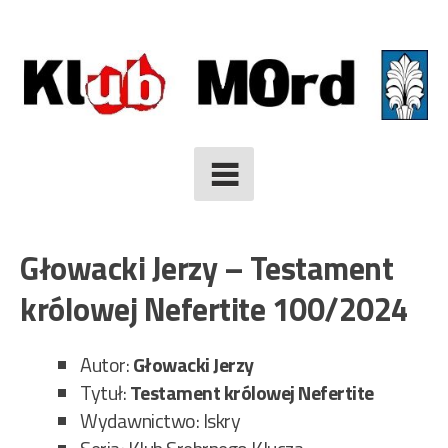
Skip
to
content
Głowacki Jerzy – Testament
królowej Nefertite 100/2024
Autor:
Głowacki Jerzy
Tytuł:
Testament królowej Nefertite
Wydawnictwo: Iskry