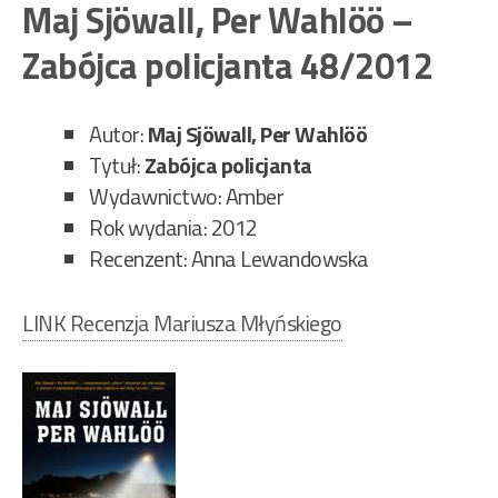
Per
Maj Sjöwall, Per Wahlöö –
Wa
Zabójca policjanta 48/2012
–
Męż
któ
Autor:
Maj Sjöwall, Per Wahlöö
roz
Tytuł:
Zabójca policjanta
się
Wydawnictwo: Amber
w
Rok wydania: 2012
pow
Recenzent: Anna Lewandowska
164
LINK Recenzja Mariusza Młyńskiego