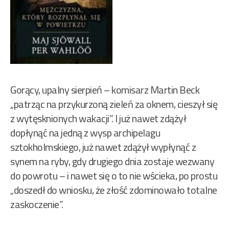
Gorący, upalny sierpień – komisarz Martin Beck
„patrząc na przykurzoną zieleń za oknem, cieszył się
z wytęsknionych wakacji”. I już nawet zdążył
dopłynąć na jedną z wysp archipelagu
sztokholmskiego, już nawet zdążył wypłynąć z
synem na ryby, gdy drugiego dnia zostaje wezwany
do powrotu – i nawet się o to nie wścieka, po prostu
„doszedł do wniosku, że złość zdominowało totalne
zaskoczenie”.