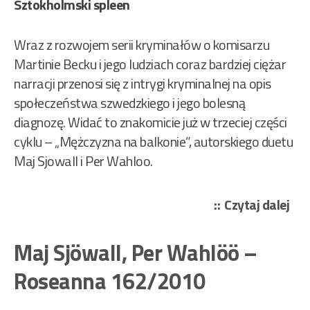
Sztokholmski spleen
Wraz z rozwojem serii kryminałów o komisarzu
Martinie Becku i jego ludziach coraz bardziej ciężar
narracji przenosi się z intrygi kryminalnej na opis
społeczeństwa szwedzkiego i jego bolesną
diagnozę. Widać to znakomicie już w trzeciej części
cyklu – „Mężczyzna na balkonie”, autorskiego duetu
Maj Sjowall i Per Wahloo.
„Ma
Czytaj dalej
Sjö
Per
Maj Sjöwall, Per Wahlöö –
Wa
Roseanna 162/2010
–
Męż