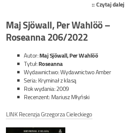
„Ma
Czytaj dalej
Sjö
Per
Maj Sjöwall, Per Wahlöö –
Wa
Roseanna 206/2022
–
Męż
któ
Autor:
Maj Sjöwall, Per Wahlöö
roz
Tytuł:
Roseanna
się
Wydawnictwo: Wydawnictwo Amber
w
Seria: Kryminał z klasą
pow
Rok wydania: 2009
210
Recenzent: Mariusz Młyński
LINK Recenzja Grzegorza Cieleckiego