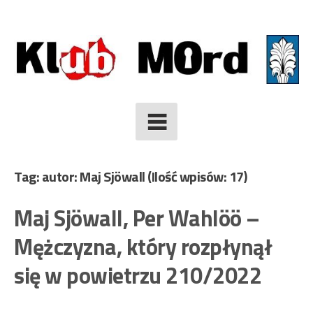
Skip
to
content
Tag: autor: Maj Sjöwall
(Ilość wpisów: 17)
Maj Sjöwall, Per Wahlöö –
Mężczyzna, który rozpłynął
się w powietrzu 210/2022