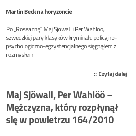
Martin Beck na horyzoncie
Po „Roseannę” Maj Sjowall i Per Wahloo,
szwedzkiej pary klasyków kryminału policyjno-
psychologiczno-egzystencjalnego sięgnąłem z
rozmysłem.
„Ma
Czytaj dalej
Sjö
Per
Maj Sjöwall, Per Wahlöö –
Wa
Mężczyzna, który rozpłynął
–
Ros
się w powietrzu 164/2010
162