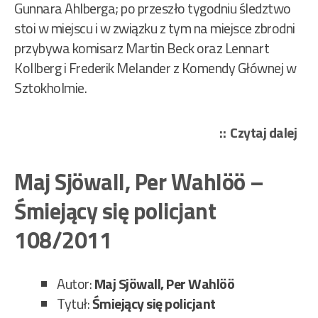
Gunnara Ahlberga; po przeszło tygodniu śledztwo
stoi w miejscu i w związku z tym na miejsce zbrodni
przybywa komisarz Martin Beck oraz Lennart
Kollberg i Frederik Melander z Komendy Głównej w
Sztokholmie.
„Ma
Czytaj dalej
Sjö
Per
Maj Sjöwall, Per Wahlöö –
Wa
Śmiejący się policjant
–
Ros
108/2011
206
Autor:
Maj Sjöwall, Per Wahlöö
Tytuł:
Śmiejący się policjant