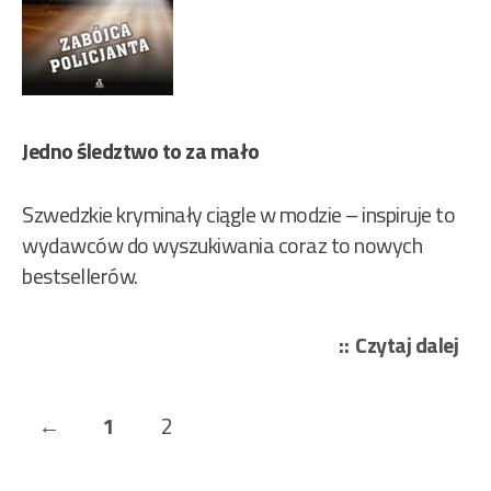
Jedno śledztwo to za mało
Szwedzkie kryminały ciągle w modzie – inspiruje to
wydawców do wyszukiwania coraz to nowych
bestsellerów.
„Ma
Czytaj dalej
Sjö
Per
Stronicowanie
Previous
Page
Page
←
1
2
Wa
wpisów
–
Page