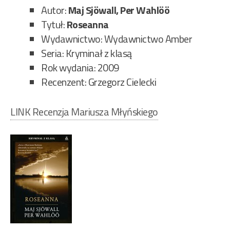
na
Autor:
Maj Sjöwall, Per Wahlöö
bal
Tytuł:
Roseanna
129
Wydawnictwo: Wydawnictwo Amber
Seria: Kryminał z klasą
Rok wydania: 2009
Recenzent: Grzegorz Cielecki
LINK Recenzja Mariusza Młyńskiego