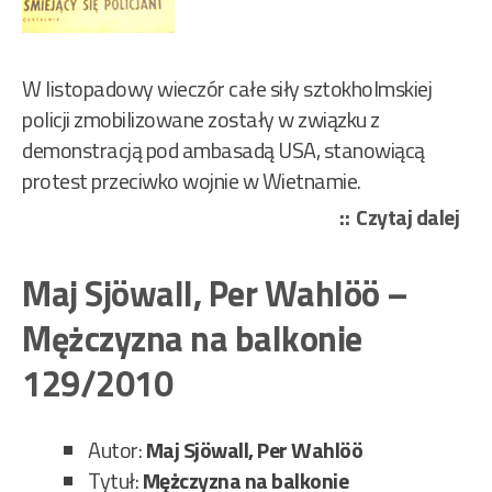
W listopadowy wieczór całe siły sztokholmskiej
policji zmobilizowane zostały w związku z
demonstracją pod ambasadą USA, stanowiącą
protest przeciwko wojnie w Wietnamie.
„Ma
Czytaj dalej
Sjö
Per
Maj Sjöwall, Per Wahlöö –
Wa
Mężczyzna na balkonie
–
Śmi
129/2010
się
pol
Autor:
Maj Sjöwall, Per Wahlöö
108
Tytuł:
Mężczyzna na balkonie