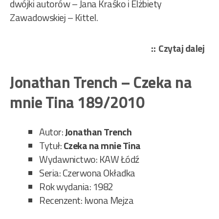
dwójki autorów – Jana Kraśko i Elżbiety
Zawadowskiej – Kittel.
„Jo
Czytaj dalej
Tre
–
Jonathan Trench – Czeka na
Wie
mnie Tina 189/2010
prz
Oa
Lan
Autor:
Jonathan Trench
76/
Tytuł:
Czeka na mnie Tina
Wydawnictwo: KAW Łódź
Seria: Czerwona Okładka
Rok wydania: 1982
Recenzent: Iwona Mejza