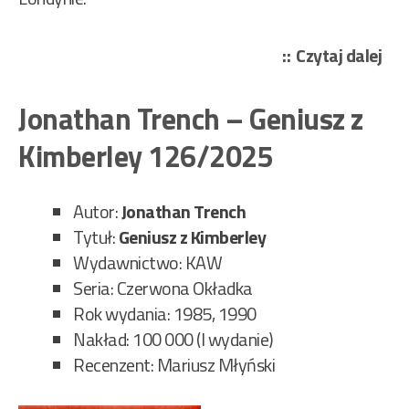
„Jo
Czytaj dalej
Tre
–
Jonathan Trench – Geniusz z
Wie
Kimberley 126/2025
prz
Oa
Lan
Autor:
Jonathan Trench
176
Tytuł:
Geniusz z Kimberley
Wydawnictwo: KAW
Seria: Czerwona Okładka
Rok wydania: 1985, 1990
Nakład: 100 000 (I wydanie)
Recenzent: Mariusz Młyński