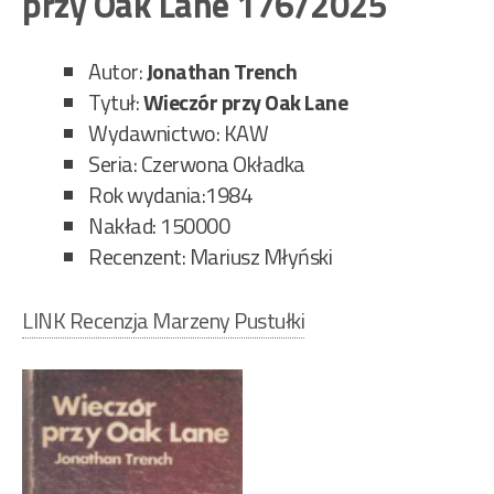
przy Oak Lane 176/2025
179
Autor:
Jonathan Trench
Tytuł:
Wieczór przy Oak Lane
Wydawnictwo: KAW
Seria: Czerwona Okładka
Rok wydania:1984
Nakład: 150000
Recenzent: Mariusz Młyński
LINK Recenzja Marzeny Pustułki