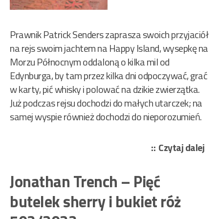
Prawnik Patrick Senders zaprasza swoich przyjaciół
na rejs swoim jachtem na Happy Island, wysepkę na
Morzu Północnym oddaloną o kilka mil od
Edynburga, by tam przez kilka dni odpoczywać, grać
w karty, pić whisky i polować na dzikie zwierzątka.
Już podczas rejsu dochodzi do małych utarczek; na
samej wyspie również dochodzi do nieporozumień.
„Jo
Czytaj dalej
Tre
–
Jonathan Trench – Pięć
Cze
butelek sherry i bukiet róż
na
mni