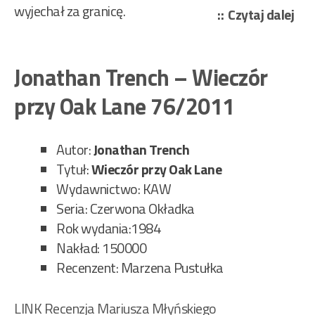
wyjechał za granicę.
„Jo
Czytaj dalej
Tre
–
Jonathan Trench – Wieczór
Pię
but
przy Oak Lane 76/2011
she
i
Autor:
Jonathan Trench
buk
Tytuł:
Wieczór przy Oak Lane
róż
Wydawnictwo: KAW
503
Seria: Czerwona Okładka
Rok wydania:1984
Nakład: 150000
Recenzent: Marzena Pustułka
LINK Recenzja Mariusza Młyńskiego