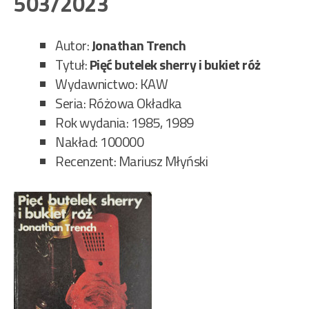
503/2023
Tin
259
Autor:
Jonathan Trench
Tytuł:
Pięć butelek sherry i bukiet róż
Wydawnictwo: KAW
Seria: Różowa Okładka
Rok wydania: 1985, 1989
Nakład: 100000
Recenzent: Mariusz Młyński