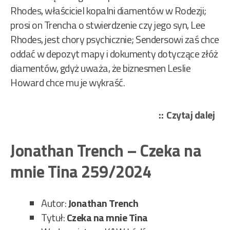
Rhodes, właściciel kopalni diamentów w Rodezji;
prosi on Trencha o stwierdzenie czy jego syn, Lee
Rhodes, jest chory psychicznie; Sendersowi zaś chce
oddać w depozyt mapy i dokumenty dotyczące złóż
diamentów, gdyż uważa, że biznesmen Leslie
Howard chce mu je wykraść.
„Jo
Czytaj dalej
Tre
–
Jonathan Trench – Czeka na
Gen
mnie Tina 259/2024
z
Kim
126
Autor:
Jonathan Trench
Tytuł:
Czeka na mnie Tina