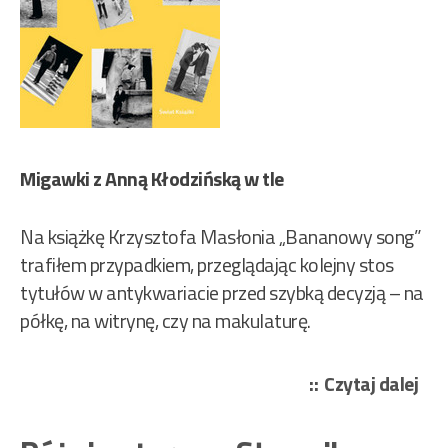
Migawki z Anną Kłodzińską w tle
Na książkę Krzysztofa Masłonia „Bananowy song”
trafiłem przypadkiem, przeglądając kolejny stos
tytułów w antykwariacie przed szybką decyzją – na
półkę, na witrynę, czy na makulaturę.
„Ma
Czytaj dalej
Krz
–