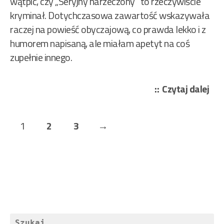
wątpić, czy „Seryjny narzeczony” to rzeczywiście
kryminał. Dotychczasowa zawartość wskazywała
raczej na powieść obyczajową, co prawda lekko i z
humorem napisaną, ale miałam apetyt na coś
zupełnie innego.
„Ma
Czytaj dalej
Ire
–
Stronicowanie
Page
Page
Page
Next
1
2
3
→
Ser
wpisów
nar
Page
31/
Szukaj: