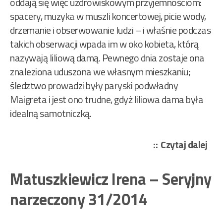
oddają się więc uzdrowiskowym przyjemnościom:
spacery, muzyka w muszli koncertowej, picie wody,
drzemanie i obserwowanie ludzi – i właśnie podczas
takich obserwacji wpada im w oko kobieta, którą
nazywają liliową damą. Pewnego dnia zostaje ona
znaleziona uduszona we własnym mieszkaniu;
śledztwo prowadzi były paryski podwładny
Maigreta i jest ono trudne, gdyż liliowa dama była
idealną samotniczką.
„Ge
Czytaj dalej
Si
–
Matuszkiewicz Irena – Seryjny
Mai
narzeczony 31/2014
w
Vic