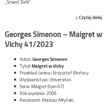
„Śmierć Belli”.
„Ge
Czytaj dalej
Si
–
Georges Simenon – Maigret w
Śmi
Vichy 41/2023
Bell
69/
Autor:
Georges Simenon
Tytuł:
Maigret w Vichy
Przekład: Janina i Krzysztof Błońscy
Wydawnictwo: Universitas
Seria: Maigret (tom 67)
Rok wydania: 2006
Recenzent: Mariusz Młyński