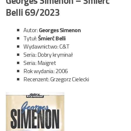
Georges Simenon – Śmierć
Sło
Belli 69/2023
lit
pop
70/
Autor:
Georges Simenon
Tytuł:
Śmierć Belli
Wydawnictwo: C&T
Seria: Dobry kryminał
Seria: Maigret
Rok wydania: 2006
Recenzent: Grzegorz Cielecki