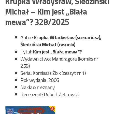
Krupka Władysław, Śledziński
Sp
Michał – Kim jest „Biała
Sai
Fia
mewa”? 328/2025
403
Autor:
Krupka Władysław (scenariusz),
Śledziński Michał (rysunki)
Tytuł:
Kim jest „Biała mewa”?
Wydawnictwo: Mandragora (komiks nr
259)
Seria: Komisarz Żbik (zeszyt nr 1)
Rok wydania: 2006
Nakład: nieznany
Recenzent: Robert Żebrowski