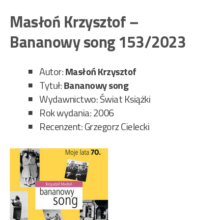
Si
–
Masłoń Krzysztof –
Sp
Bananowy song 153/2023
Sai
Fia
186
Autor:
Masłoń Krzysztof
Tytuł:
Bananowy song
Wydawnictwo: Świat Książki
Rok wydania: 2006
Recenzent: Grzegorz Cielecki