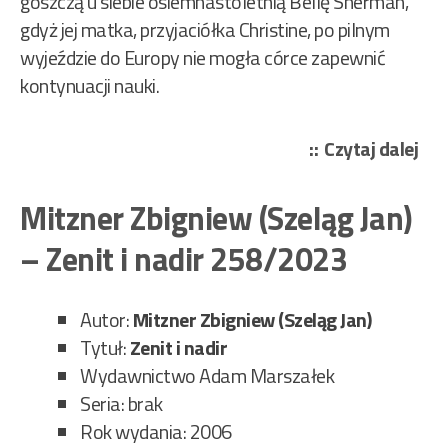
goszczą u siebie osiemnastoletnią Bellę Sherman,
gdyż jej matka, przyjaciółka Christine, po pilnym
wyjeździe do Europy nie mogła córce zapewnić
kontynuacji nauki.
„Ge
Czytaj dalej
Si
–
Mitzner Zbigniew (Szeląg Jan)
Śmi
– Zenit i nadir 258/2023
Bell
128
Autor:
Mitzner Zbigniew (Szeląg Jan)
Tytuł:
Zenit i nadir
Wydawnictwo Adam Marszałek
Seria: brak
Rok wydania: 2006