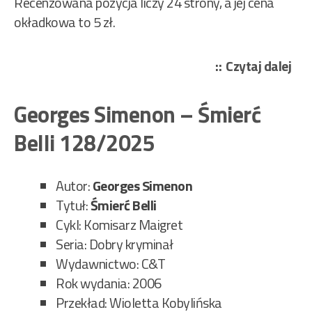
Recenzowana pozycja liczy 24 strony, a jej cena
okładkowa to 5 zł.
„Kr
Czytaj dalej
Wła
Śle
Georges Simenon – Śmierć
Mic
Belli 128/2025
–
Ki
jest
Autor:
Georges Simenon
„Bi
Tytuł:
Śmierć Belli
me
Cykl: Komisarz Maigret
328
Seria: Dobry kryminał
Wydawnictwo: C&T
Rok wydania: 2006
Przekład: Wioletta Kobylińska