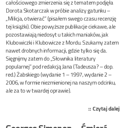
całościowego zmierzenia się z tematem podjęła
Dorota Skotarczak w próbie analizy gatunku –
„Milicja, otwierać” (pisałem swego czasu recenzję
tej książki). Obie powyższe publikacje ciekawe, ale
pozostawiają niedosyt u takich maniaków, jak
Klubowiczki i Klubowicze z Mordu. Szukamy zatem
nawet drobnych informacji, gdzie tylko się da.
Sięgnijmy zatem do „Słownika literatury
popularnej” pod redakcją Jana (Tadeusza? – dop.
red.) Żabskiego (wydanie 1 – 1997, wydanie 2 –
2006, w formie niezmienionej na naszym odcinku,
ale za to w twardej oprawie).
„Ró
Czytaj dalej
aut
–