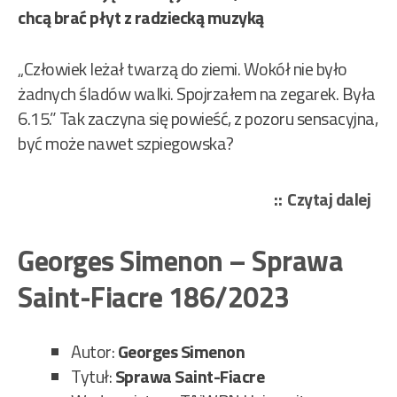
chcą brać płyt z radziecką muzyką
„Człowiek leżał twarzą do ziemi. Wokół nie było
żadnych śladów walki. Spojrzałem na zegarek. Była
6.15.” Tak zaczyna się powieść, z pozoru sensacyjna,
być może nawet szpiegowska?
„Mi
Czytaj dalej
Zbi
(Sz
Georges Simenon – Sprawa
Jan)
Saint-Fiacre 186/2023
–
Zen
i
Autor:
Georges Simenon
nad
Tytuł:
Sprawa Saint-Fiacre
258