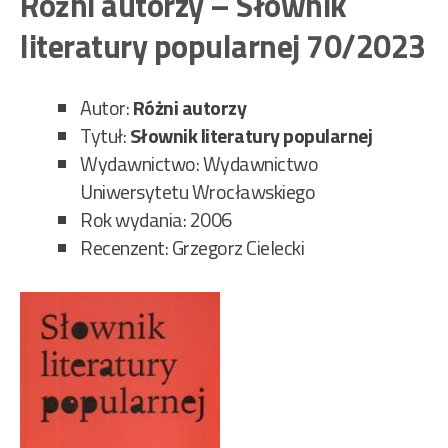
Różni autorzy – Słownik
Ba
literatury popularnej 70/2023
son
153
Autor:
Różni autorzy
Tytuł:
Słownik literatury popularnej
Wydawnictwo: Wydawnictwo
Uniwersytetu Wrocławskiego
Rok wydania: 2006
Recenzent: Grzegorz Cielecki