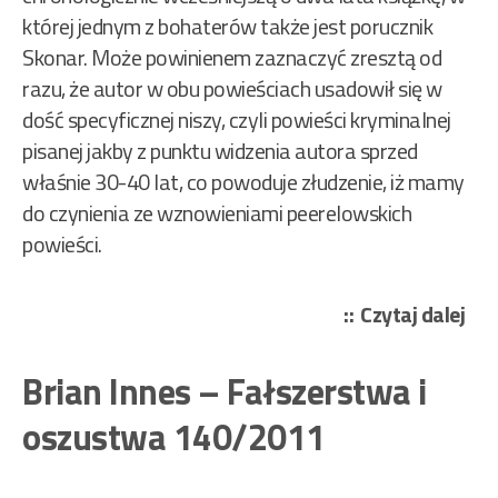
której jednym z bohaterów także jest porucznik
Skonar. Może powinienem zaznaczyć zresztą od
razu, że autor w obu powieściach usadowił się w
dość specyficznej niszy, czyli powieści kryminalnej
pisanej jakby z punktu widzenia autora sprzed
właśnie 30-40 lat, co powoduje złudzenie, iż mamy
do czynienia ze wznowieniami peerelowskich
powieści.
„Oł
Czytaj dalej
Ma
–
Brian Innes – Fałszerstwa i
Wys
oszustwa 140/2011
121