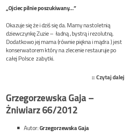
„Ojciec pilnie poszukiwany…”
Okazuje się że i dziś się da. Mamy nastoletnią
dziewczynkę Zuzie – ładną , bystrą i rezolutną.
Dodatkowo jej mama (równie piękna i mądra ) jest
konserwatorem który na zlecenie restauruje po
całej Polsce zabytki.
„Ni
Czytaj dalej
Mar
–
Grzegorzewska Gaja –
Zuz
Żniwiarz 66/2012
na
za
Bia
Autor:
Grzegorzewska Gaja