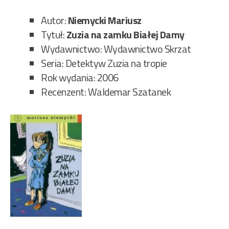
Ira
i
Autor:
Niemycki Mariusz
tru
Tytuł:
Zuzia na zamku Białej Damy
w
Wydawnictwo: Wydawnictwo Skrzat
War
Seria: Detektyw Zuzia na tropie
91/
Rok wydania: 2006
Recenzent: Waldemar Szatanek