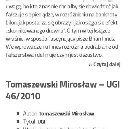
uwagę, bo kto z nas nie chciałby sie dowiedzieć jak
fałszuje sie pieniądze, w rozróżnieniu na banknoty i
bilon, jak postarza się obrazy, i jak osiąga sie efekt
„skornikowanego drewna”. O tym w tej książce
właśnie, w sposób fascynujący pisze Brian Innes.
We wprowadzeniu Innes rozróżnia podrabianie od
fałszerstwa i definiuje czym jest oszustwo.
„Br
Czytaj dalej
Inn
–
Tomaszewski Mirosław – UGI
Fał
46/2010
i
osz
140
Autor:
Tomaszewski Mirosław
Tytuł:
UGI