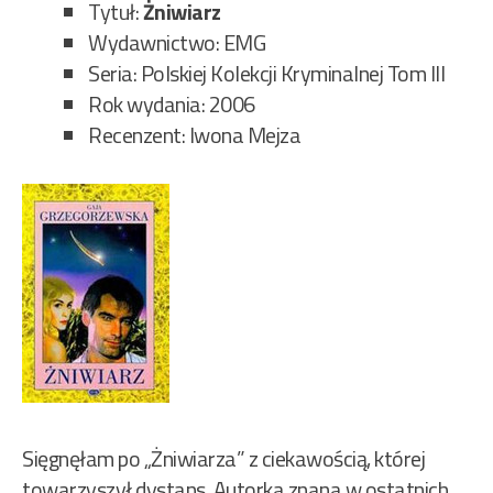
Da
Tytuł:
Żniwiarz
160
Wydawnictwo: EMG
Seria: Polskiej Kolekcji Kryminalnej Tom III
Rok wydania: 2006
Recenzent: Iwona Mejza
Sięgnęłam po „Żniwiarza” z ciekawością, której
towarzyszył dystans. Autorka znana w ostatnich