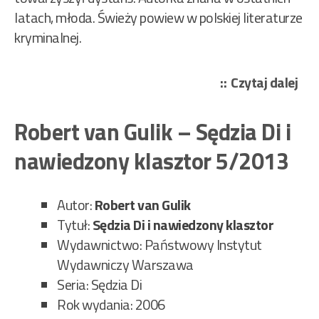
latach, młoda. Świeży powiew w polskiej literaturze
kryminalnej.
„Gr
Czytaj dalej
Gaj
–
Robert van Gulik – Sędzia Di i
Żni
nawiedzony klasztor 5/2013
66/
Autor:
Robert van Gulik
Tytuł:
Sędzia Di i nawiedzony klasztor
Wydawnictwo: Państwowy Instytut
Wydawniczy Warszawa
Seria: Sędzia Di
Rok wydania: 2006