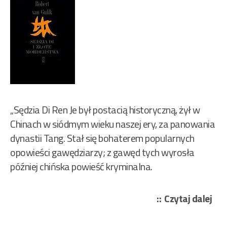
„Sędzia Di Ren Je był postacią historyczną, żył w
Chinach w siódmym wieku naszej ery, za panowania
dynastii Tang. Stał się bohaterem popularnych
opowieści gawędziarzy; z gawęd tych wyrosła
później chińska powieść kryminalna.
„Ro
Czytaj dalej
van
Gul