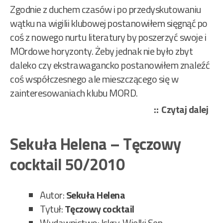
Zgodnie z duchem czasów i po przedyskutowaniu
wątku na wigilii klubowej postanowiłem sięgnąć po
coś z nowego nurtu literatury by poszerzyć swoje i
MOrdowe horyzonty. Żeby jednak nie było zbyt
daleko czy ekstrawagancko postanowiłem znaleźć
coś współczesnego ale mieszczącego się w
zainteresowaniach klubu MORD.
„To
Czytaj dalej
Mir
–
Sekuła Helena – Tęczowy
UGI
cocktail 50/2010
46/
Autor:
Sekuła Helena
Tytuł:
Tęczowy cocktail
Wydawnictwo: Iskry, Wielki Sen