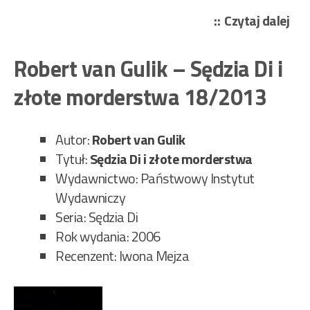
„Ro
Czytaj dalej
van
Gul
Robert van Gulik – Sędzia Di i
–
złote morderstwa 18/2013
Sęd
Di
i
Autor:
Robert van Gulik
naw
Tytuł:
Sędzia Di i złote morderstwa
kla
Wydawnictwo: Państwowy Instytut
5/2
Wydawniczy
Seria: Sędzia Di
Rok wydania: 2006
Recenzent: Iwona Mejza