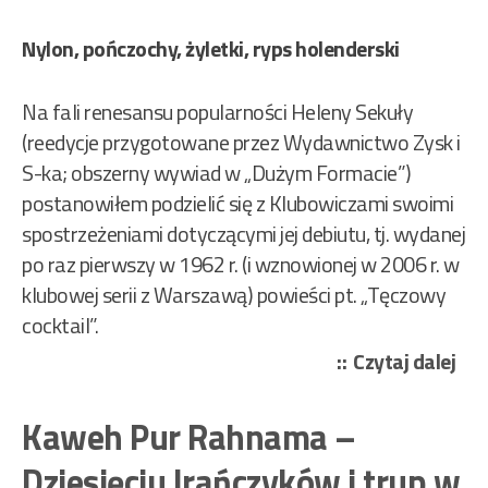
Nylon, pończochy, żyletki, ryps holenderski
Na fali renesansu popularności Heleny Sekuły
(reedycje przygotowane przez Wydawnictwo Zysk i
S-ka; obszerny wywiad w „Dużym Formacie”)
postanowiłem podzielić się z Klubowiczami swoimi
spostrzeżeniami dotyczącymi jej debiutu, tj. wydanej
po raz pierwszy w 1962 r. (i wznowionej w 2006 r. w
klubowej serii z Warszawą) powieści pt. „Tęczowy
cocktail”.
„Se
Czytaj dalej
Hel
–
Kaweh Pur Rahnama –
Tę
Dziesięciu Irańczyków i trup w
coc