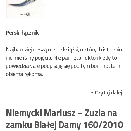
Perski łącznik
Najbardziej cieszą nas te książki, o których istnieniu
nie mieliśmy pojęcia. Nie pamiętam, kto i kiedy to
powiedział, ale podpisuję się pod tym bon mottem
obiema rękoma.
„K
Czytaj dalej
Pur
Ra
Niemycki Mariusz – Zuzia na
–
zamku Białej Damy 160/2010
Dzi