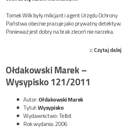
Tomek Wilk były milicjant i agent Urzędu Ochrony
Państwa obecnie pracuje jako prywatny detektyw.
Ponieważ jest dobry na brak zleceń nie narzeka.
„Kl
Czytaj dalej
Tom
Iza
Ołdakowski Marek –
Smo
Wysypisko 121/2011
–
Wil
i
Autor:
Ołdakowski Marek
śmi
Tytuł:
Wysypisko
ban
Wydawnictwo: Telbit
67/
Rok wydania: 2006