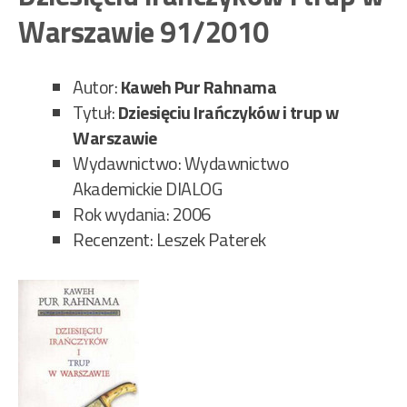
50/
Warszawie 91/2010
Autor:
Kaweh Pur Rahnama
Tytuł:
Dziesięciu Irańczyków i trup w
Warszawie
Wydawnictwo: Wydawnictwo
Akademickie DIALOG
Rok wydania: 2006
Recenzent: Leszek Paterek