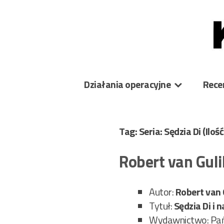
Skip
to
content
Działania operacyjne
Rece
Tag: Seria: Sędzia Di
(Iloś
Robert van Guli
Autor:
Robert van 
Tytuł:
Sędzia Di i 
Wydawnictwo: Pa