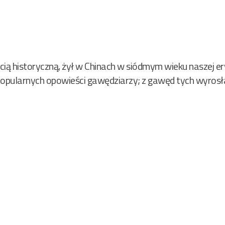
acią historyczną, żył w Chinach w siódmym wieku naszej er
popularnych opowieści gawędziarzy; z gawęd tych wyrosła