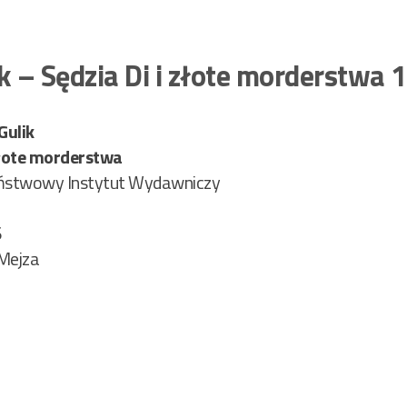
k – Sędzia Di i złote morderstwa
Gulik
 złote morderstwa
stwowy Instytut Wydawniczy
6
Mejza