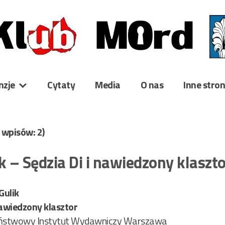
nzje
Cytaty
Media
O nas
Inne stro
ć wpisów: 2)
k – Sędzia Di i nawiedzony klaszt
Gulik
nawiedzony klasztor
ństwowy Instytut Wydawniczy Warszawa