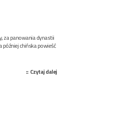
y, za panowania dynastii
 później chińska powieść
„Robert
Czytaj dalej
van
Gulik
–
Sędzia
Di
i
złote