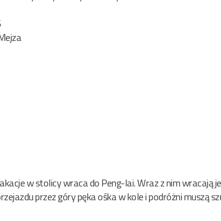
6
Mejza
kacje w stolicy wraca do Peng-lai. Wraz z nim wracają je
przejazdu przez góry pęka ośka w kole i podróżni muszą sz