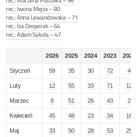
rec.: Marzena Pustułka – 96
rec.: Iwona Mejza – 80
rec.: Anna Lewandowska – 71
rec.: Iza Desperak – 64
rec.: Adam Sykuła – 47
2026
2025
2024
2023
2022
Styczeń
59
35
30
72
4
Luty
12
55
33
71
12
Marzec
8
51
26
43
2
Kwiecień
45
48
23
34
18
Maj
33
50
28
53
25