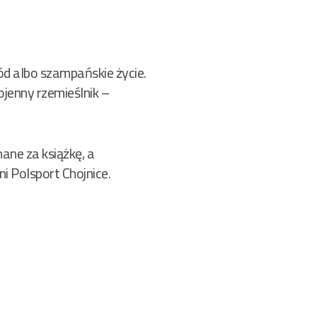
ód albo szampańskie życie.
ojenny rzemieślnik –
ane za książkę, a
i Polsport Chojnice.