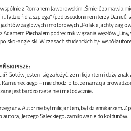
cze wspólnie z Romanem Jaworowskim „Śmierć zamawia m
i „Tydzień dla szpiega” (pod pseudonimem Jerzy Daniel), 
chtów żaglowych i motorowych „Polskie jachty żaglowe”
z Adamem Piechalem podręcznik wiązania węzłów „Liny, w
 i polsko-angielski. W czasach studenckich był współaut
ŃSKI PISZE:
cki? Gotów jestem się założyć, że milicjantem i duży znak 
amienieckiego – i nie chodzi o to, że narracja prowadzon
ane jest bardzo rzetelnie i metodycznie.
rzegrany. Autor nie był milicjantem, był dziennikarzem. Z
o autora, Jerzego Saleckiego, zamiłowanie do kołdunów.