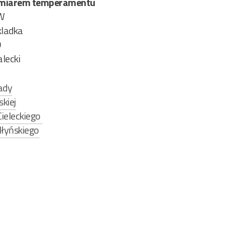
dmiarem temperamentu
W
kladka
9
alecki
ady
kiej
Cieleckiego
łyńskiego