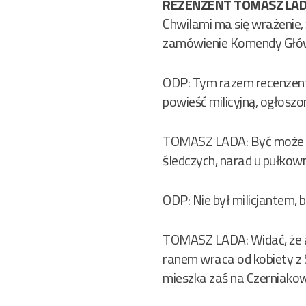
REZENZENT TOMASZ LADA
Chwilami ma się wrażenie,
zamówienie Komendy Główn
ODP: Tym razem recenzent 
powieść milicyjną, ogłoszo
TOMASZ LADA: Być może au
śledczych, narad u pułkown
ODP: Nie był milicjantem, 
TOMASZ LADA: Widać, że 
ranem wraca od kobiety z 
mieszka zaś na Czerniakow