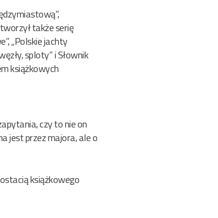
iędzymiastową”,
stworzył także serię
, „Polskie jachty
ęzły, sploty” i Słownik
orem książkowych
zapytania, czy to nie on
a jest przez majora, ale o
 postacią książkowego