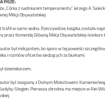
 PISZE:
 że „Córka z nadmiarem temperamentu” Jerzego A. Salec
ej Milicji Obywatelskiej
trafił w samo sedno. Rzeczywiście, książka została nap
ny przez Komendę Główną Milicji Obywatelskiej i konkurs 
tor był milicjantem, bo sporo w tej powieści szczegóło
ika i rozmów oficerów siedzących za biurkami.
był dziennikarzem.
autor był związany z Dolnym Mokotowem. Kamienieckieg
Sadyby-Stegien. Pierwsza zbrodnia ma miejsce w Alei Wil
skiej.