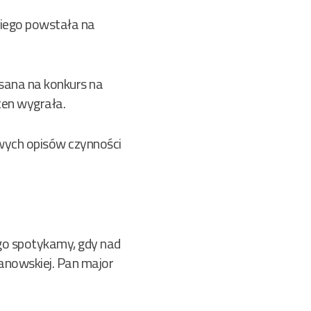
kiego powstała na
isana na konkurs na
ten wygrała.
wych opisów czynności
o spotykamy, gdy nad
anowskiej. Pan major