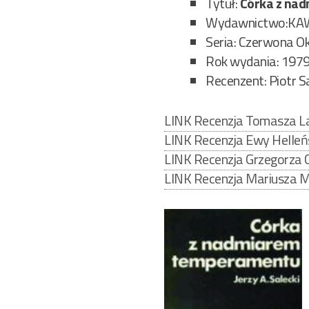
Tytuł:
Córka z na
Wydawnictwo:KA
Seria: Czerwona O
Rok wydania: 197
Recenzent: Piotr S
LINK Recenzja Tomasza L
LINK Recenzja Ewy Helleńs
LINK Recenzja Grzegorza 
LINK Recenzja Mariusza M