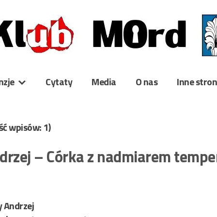
nzje
Cytaty
Media
O nas
Inne stro
ość wpisów: 1)
Andrzej – Córka z nadmiarem temp
y Andrzej