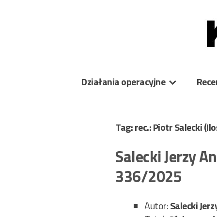
Skip
to
content
Działania operacyjne
Rece
Tag: rec.: Piotr Salecki
(Il
Salecki Jerzy 
336/2025
Autor:
Salecki Jerz