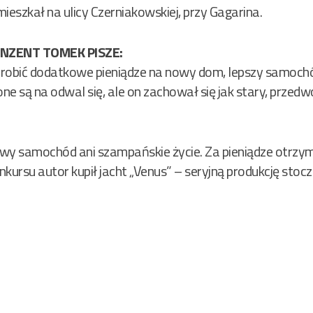
ieszkał na ulicy Czerniakowskiej, przy Gagarina.
NZENT TOMEK PISZE:
zarobić dodatkowe pieniądze na nowy dom, lepszy samoch
one są na odwal się, ale on zachował się jak stary, przedw
wy samochód ani szampańskie życie. Za pieniądze otrzym
kursu autor kupił jacht „Venus” – seryjną produkcję stoczn