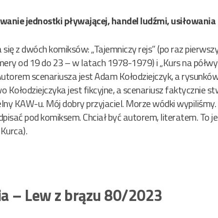
anie jednostki pływającej, handel ludźmi, usiłowania 
da się z dwóch komiksów: „Tajemniczy rejs” (po raz pierw
ry od 19 do 23 – w latach 1978-1979) i „Kurs na półwys
Autorem scenariusza jest Adam Kołodziejczyk, a rysunków 
Kołodziejczyka jest fikcyjne, a scenariusz faktycznie st
elny KAW-u. Mój dobry przyjaciel. Morze wódki wypiliśmy. 
odpisać pod komiksem. Chciał być autorem, literatem. To j
 Kurca).
a – Lew z brązu 80/2023