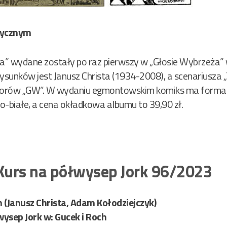
ktycznym
” wydane zostały po raz pierwszy w „Głosie Wybrzeża” w
sunków jest Janusz Christa (1934-2008), a scenariusza „
torów „GW”. W wydaniu egmontowskim komiks ma format B
no-białe, a cena okładkowa albumu to 39,90 zł.
 Kurs na półwysep Jork 96/2023
h (Janusz Christa, Adam Kołodziejczyk)
wysep Jork w: Gucek i Roch