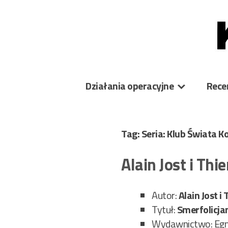
Skip
to
content
Działania operacyjne
Rece
Tag: Seria: Klub Świata 
Alain Jost i Thi
Autor:
Alain Jost i
Tytuł:
Smerfolicjan
Wydawnictwo: Eg