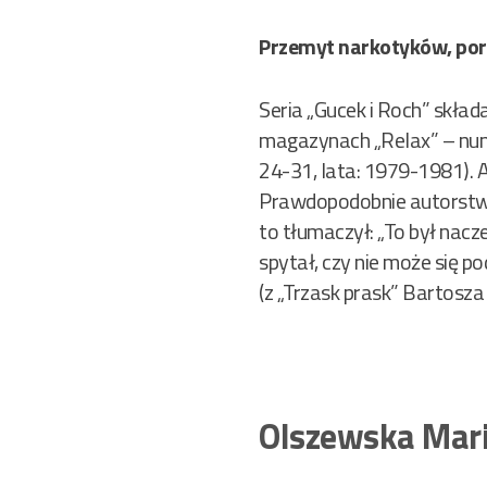
Przemyt narkotyków, porw
Seria „Gucek i Roch” skła
magazynach „Relax” – nume
24-31, lata: 1979-1981). 
Prawdopodobnie autorstwo 
to tłumaczył: „To był nacz
spytał, czy nie może się p
(z „Trzask prask” Bartosza
Olszewska Mari