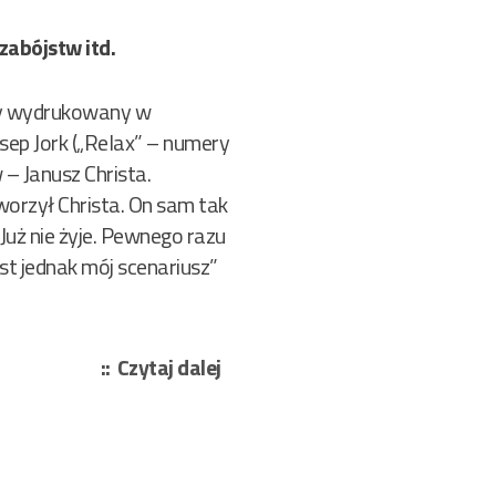
zabójstw itd.
szy wydrukowany w
ep Jork („Relax” – numery
– Janusz Christa.
worzył Christa. On sam tak
Już nie żyje. Pewnego razu
est jednak mój scenariusz”
„Gucek
Czytaj dalej
i
Roch
–
Kurs