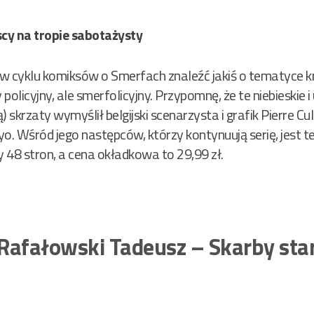
iescy na tropie sabotażysty
 w cyklu komiksów o Smerfach znaleźć jakiś o tematyce kr
y policyjny, ale smerfolicyjny. Przypomnę, że te niebieskie 
skrzaty wymyślił belgijski scenarzysta i grafik Pierre Cu
 Wśród jego następców, którzy kontynuują serię, jest też
 48 stron, a cena okładkowa to 29,99 zł.
, Rafałowski Tadeusz – Skarby st