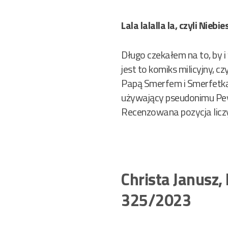
Lala lalalla la, czyli Nieb
Długo czekałem na to, by i
jest to komiks milicyjny, cz
Papą Smerfem i Smerfetką) 
używający pseudonimu Peyo.
Recenzowana pozycja liczy
Christa Janusz
325/2023