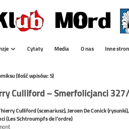
nzje
Cytaty
Media
O nas
Inne stro
Komiksu
(Ilość wpisów: 5)
erry Culliford – Smerfolicjanci 32
 Thierry Culliford (scenariusz), Jeroen De Conick (rysunki),
ci (Les Schtroumpfs de l’ordre)
mont