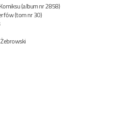
 Komiksu (album nr 2858)
erfów (tom nr 30)
3
 Żebrowski