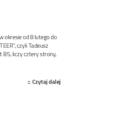
 okresie od 8 lutego do
TEER”, czyli Tadeusz
5, liczy cztery strony,
„Christa
Czytaj dalej
Janusz,
Rafałowski
Tadeusz
–
Skarby
starego