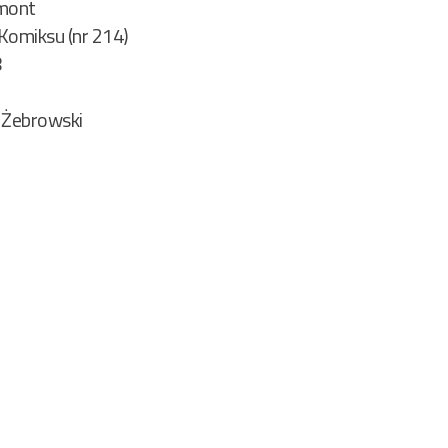
mont
 Komiksu (nr 214)
8
 Żebrowski