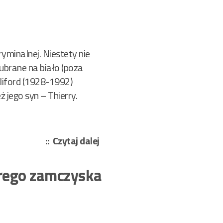
yminalnej. Niestety nie
i ubrane na biało (poza
lliford (1928-1992)
 jego syn – Thierry.
„Alain
Czytaj dalej
Jost
i
arego zamczyska
Thierry
Culliford
–