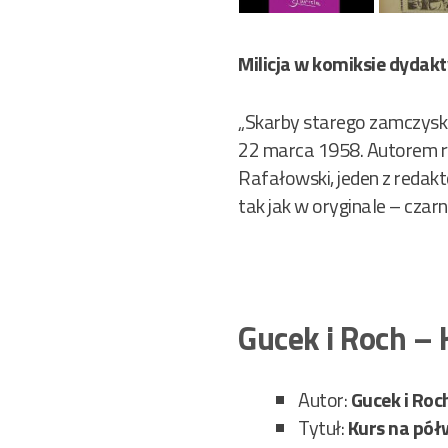
Milicja w komiksie dyda
„Skarby starego zamczyska
22 marca 1958. Autorem ry
Rafałowski, jeden z redak
tak jak w oryginale – czar
Gucek i Roch –
Autor:
Gucek i Roc
Tytuł:
Kurs na pół