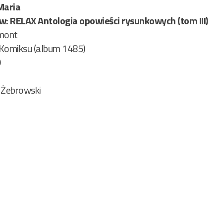
Maria
 w: RELAX Antologia opowieści rysunkowych (tom III)
mont
 Komiksu (album 1485)
9
 Żebrowski