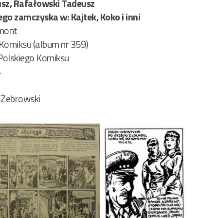
usz, Rafałowski Tadeusz
go zamczyska w: Kajtek, Koko i inni
mont
 Komiksu (album nr 359)
 Polskiego Komiksu
4
 Żebrowski