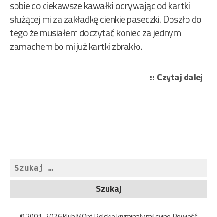
sobie co ciekawsze kawałki odrywając od kartki
służącej mi za zakładkę cienkie paseczki. Doszło do
tego że musiałem doczytać koniec za jednym
zamachem bo mi już kartki zbrakło.
„Mo
Czytaj dalej
Art
–
Cza
zat
się
dla
Szukaj:
uma
101
© 2001-2026 Klub MOrd. Polskie kryminały milicyjne. Powieść