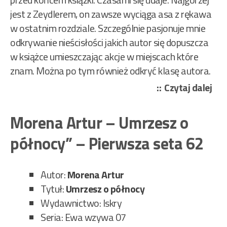
jest z Zeydlerem, on zawsze wyciąga asa z rękawa
w ostatnim rozdziale. Szczególnie pasjonuje mnie
odkrywanie nieścisłości jakich autor się dopuszcza
w książce umieszczając akcje w miejscach które
znam. Można po tym również odkryć klasę autora.
„Mo
Czytaj dalej
Art
–
Morena Artur – Umrzesz o
Cza
północy” – Pierwsza seta 62
zat
się
dla
Autor:
Morena Artur
uma
Tytuł:
Umrzesz o północy
–
Wydawnictwo: Iskry
Trz
Seria: Ewa wzywa 07