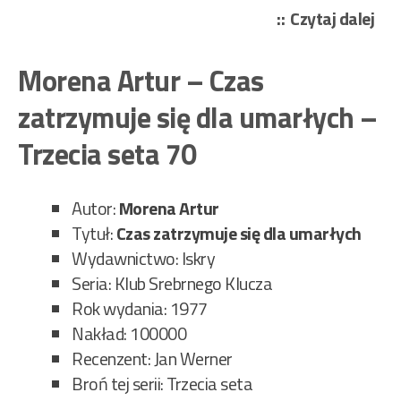
„Mo
Czytaj dalej
Art
–
Morena Artur – Czas
Arl
zatrzymuje się dla umarłych –
100
Trzecia seta 70
Autor:
Morena Artur
Tytuł:
Czas zatrzymuje się dla umarłych
Wydawnictwo: Iskry
Seria: Klub Srebrnego Klucza
Rok wydania: 1977
Nakład: 100000
Recenzent: Jan Werner
Broń tej serii: Trzecia seta