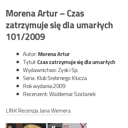
Art
–
Morena Artur – Czas
Umr
zatrzymuje się dla umarłych
o
pół
101/2009
–
Pie
Autor:
Morena Artur
set
Tytuł:
Czas zatrzymuje się dla umarłych
62”
Wydawnictwo: Zysk i Sp.
Seria: Klub Srebrnego Klucza
Rok wydania:2009
Recenzent: Waldemar Szatanek
LINK Recenzja Jana Wernera