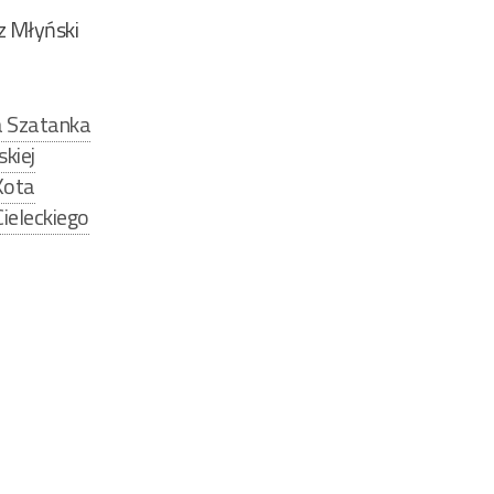
z Młyński
a Szatanka
kiej
Kota
ieleckiego