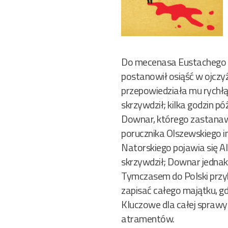
Do mecenasa Eustachego Na
postanowił osiąść w ojczyź
przepowiedziała mu rychłą
skrzywdził; kilka godzin 
Downar, którego zastanawi
porucznika Olszewskiego in
Natorskiego pojawia się Al
skrzywdził; Downar jednak
Tymczasem do Polski przyb
zapisać całego majątku, gdy
Kluczowe dla całej sprawy
atramentów.