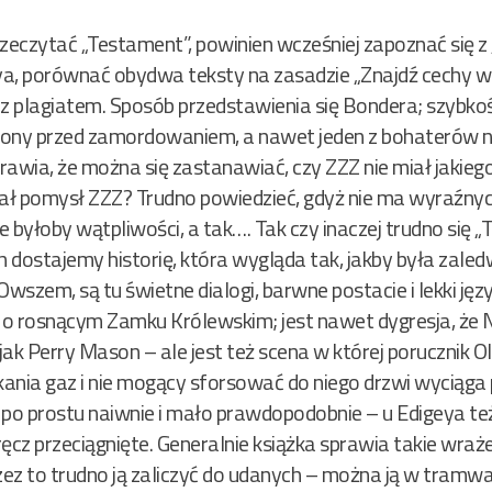
 przeczytać „Testament”, powinien wcześniej zapoznać się
a, porównać obydwa teksty na zasadzie „Znajdź cechy ws
 z plagiatem. Sposób przedstawienia się Bondera; szybko
piony przed zamordowaniem, a nawet jeden z bohaterów 
rawia, że można się zastanawiać, czy ZZZ nie miał jakieg
ał pomysł ZZZ? Trudno powiedzieć, gdyż nie ma wyraźny
ie byłoby wątpliwości, a tak…. Tak czy inaczej trudno si
h dostajemy historię, która wygląda tak, jakby była zaled
 Owszem, są tu świetne dialogi, barwne postacie i lekki jęz
o rosnącym Zamku Królewskim; jest nawet dygresja, że 
Perry Mason – ale jest też scena w której porucznik Ol
nia gaz i nie mogący sforsować do niego drzwi wyciąga pis
 po prostu naiwnie i mało prawdopodobnie – u Edigeya te
ręcz przeciągnięte. Generalnie książka sprawia takie wraż
zez to trudno ją zaliczyć do udanych – można ją w tramwa