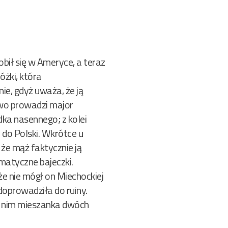
bił się w Ameryce, a teraz
óżki, która
ie, gdyż uważa, że ją
two prowadzi major
ka nasennego; z kolei
 do Polski. Wkrótce u
że mąż faktycznie ją
matyczne bajeczki.
że nie mógł on Miechockiej
 doprowadziła do ruiny.
 w nim mieszanka dwóch