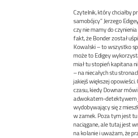
Czytelnik, który chciałby
samobójcy” Jerzego Edigey
czy nie mamy do czynienia
fakt, że Bonder został uś
Kowalski – to wszystko sp
może to Edigey wykorzyst
miał tu stopień kapitana n
– na niecałych stu stronac
jakiejś większej opowieści.
czasu, kiedy Downar mówi 
adwokatem-detektywem jak 
wydobywający się z mieszka
w zamek. Poza tym jest tu
naciągane, ale tutaj jest w
na kolanie i uważam, że pr