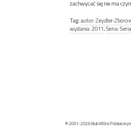
zachwycać się nie ma czym
Tag:
autor: Zeydler-Zboro
wydania: 2011
,
Seria: Ser
Nawigacja
wpisu
© 2001-2026 Klub MOrd. Polskie krymi