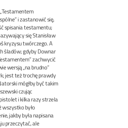
 z „Testamentem
pólne” i zastanowić się,
ść spisania testamentu;
nazywający się Stanisław
oś kryzysu twórczego. A
ch śladów; gdyby Downar
ę „Testamentem” zachwycić
wie wersją „na brudno”
yk; jest też trochę prawdy
Natorski mógłby być takim
szewski czując
tolet i kilka razy strzela
ż wszystko było
enie, jakby była napisana
ju przeczytać, ale