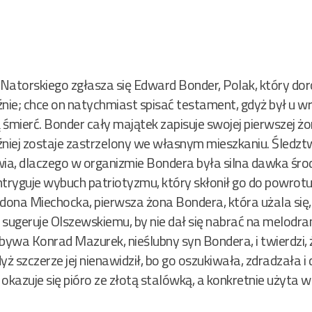
torskiego zgłasza się Edward Bonder, Polak, który doro
nie; chce on natychmiast spisać testament, gdyż był u wr
 śmierć.
Bonder cały majątek zapisuje swojej pierwszej żon
później zostaje zastrzelony we własnym mieszkaniu. Śledz
a, dlaczego w organizmie Bondera była silna dawka środ
tryguje wybuch patriotyzmu, który skłonił go do powrotu
dona Miechocka, pierwsza żona Bondera, która użala się, 
 sugeruje Olszewskiemu, by nie dał się nabrać na melodra
ywa Konrad Mazurek, nieślubny syn Bondera, i twierdzi, 
ż szczerze jej nienawidził, bo go oszukiwała, zdradzała i
 okazuje się pióro ze złotą stalówką, a konkretnie użyta