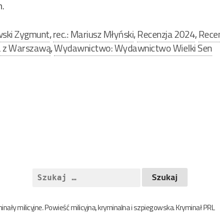
.
wski Zygmunt
,
rec.: Mariusz Młyński
,
Recenzja 2024
,
Recen
ia z Warszawą
,
Wydawnictwo: Wydawnictwo Wielki Sen
Szukaj:
nały milicyjne. Powieść milicyjna, kryminalna i szpiegowska. Kryminał PRL