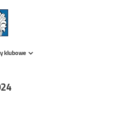
ny klubowe
024