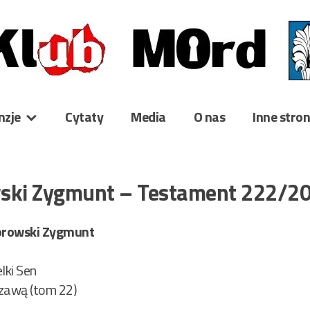
nzje
Cytaty
Media
O nas
Inne stro
wski Zygmunt – Testament 222/2
orowski Zygmunt
ki Sen
szawą (tom 22)
1