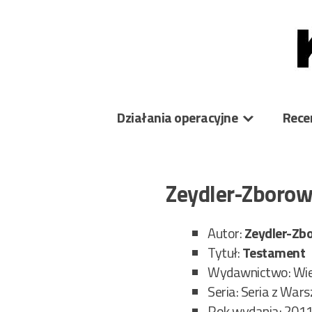
Skip
to
content
Działania operacyjne
Rece
Zeydler-Zboro
Autor:
Zeydler-Zb
Tytuł:
Testament
Wydawnictwo: Wiel
Seria: Seria z War
Rok wydania: 201