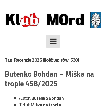
Skip
to
content
Tag: Recenzje 2025
(Ilość wpisów: 538)
Butenko Bohdan – Miśka na
tropie 458/2025
Autor:
Butenko Bohdan
Tytuł:
Miśka na tropie