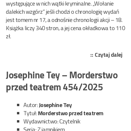
występujące w nich wątki kryminalne. „Wołanie
dalekich wzgórz” jeśli chodzi o chronologię wydań
jest tomem nr 17, a odnośnie chronologii akcji – 18.
Książka liczy 340 stron, a jej cena okładkowa to 110
zł.
„We
Czytaj dalej
Wi
–
Josephine Tey – Morderstwo
Woł
przed teatrem 454/2025
dal
wzg
455
Autor:
Josephine Tey
Tytuł:
Morderstwo przed teatrem
Wydawnictwo: Czytelnik
Seria: Z jamnikiem