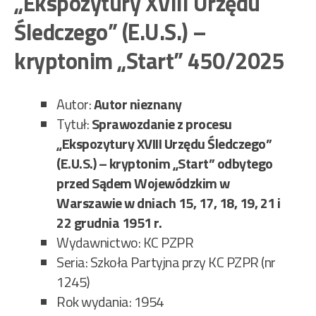
„Ekspozytury XVIII Urzędu
451
Śledczego” (E.U.S.) –
kryptonim „Start” 450/2025
Autor:
Autor nieznany
Tytuł:
Sprawozdanie z procesu
„Ekspozytury XVIII Urzędu Śledczego”
(E.U.S.) – kryptonim „Start” odbytego
przed Sądem Wojewódzkim w
Warszawie w dniach 15, 17, 18, 19, 21 i
22 grudnia 1951 r.
Wydawnictwo: KC PZPR
Seria: Szkoła Partyjna przy KC PZPR (nr
1245)
Rok wydania: 1954