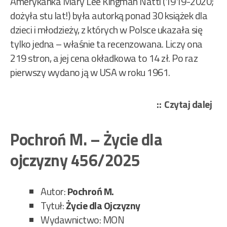
Amerykanka Mary Lee Kingman Natti (1919-2020;
dożyła stu lat!) była autorką ponad 30 książek dla
dzieci i młodzieży, z których w Polsce ukazała się
tylko jedna – właśnie ta recenzowana. Liczy ona
219 stron, a jej cena okładkowa to 14 zł. Po raz
pierwszy wydano ją w USA w roku 1961.
„Le
Czytaj dalej
Ki
–
Pochroń M. – Życie dla
Sob
ojczyzny 456/2025
ba
457
Autor:
Pochroń M.
Tytuł:
Życie dla Ojczyzny
Wydawnictwo: MON