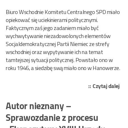
Biuro Wschodnie Komitetu Centralnego SPD miało
opiekować się uciekinierami politycznymi.
Faktycznym zaś jego zadaniem miało być
wychwytywanie niezadowolonych elementów
Socjaldemokratycznej Partii Niemiec ze strefy
wschodniej oraz wypytywanie ich na temat
tamtejszej sytuacji politycznej. Powstało ono w
roku 1946, a siedzibę swą miało ono w Hanowerze.
„Ku
Czytaj dalej
Hei
–
Autor nieznany –
Szp
Sprawozdanie z procesu
z
SP