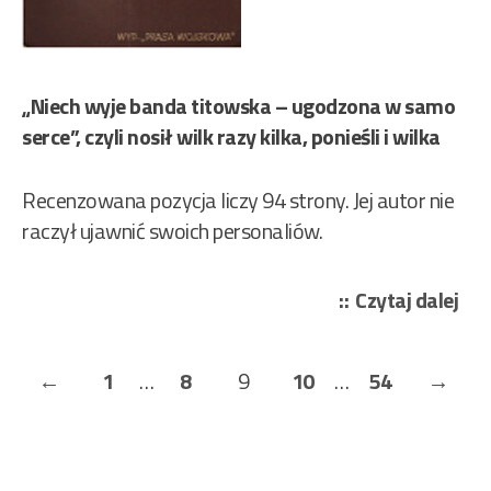
„Niech wyje banda titowska – ugodzona w samo
serce”, czyli nosił wilk razy kilka, ponieśli i wilka
Recenzowana pozycja liczy 94 strony. Jej autor nie
raczył ujawnić swoich personaliów.
„Au
Czytaj dalej
nie
–
Stronicowanie
Previous
Page
Page
Page
Page
Page
Next
←
1
…
8
9
10
…
54
→
Szp
wpisów
i
Page
Page
dyw
bez