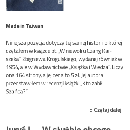
Made in Taiwan
Niniejsza pozycja dotyczy tej samej historii, o której
czytałem w książce pt. „W niewoli u Czang Kai-
szeka” Zbigniewa Krogulskiego, wydanej również w
1954, ale w Wydawnictwie „Książka i Wiedza”. Liczy
ona 164 strony, a jej cena to 5 zł. Jej autora
przedstawiłem w recenzji książki „Kto zabił
Szańca?”
„Wi
Czytaj dalej
Bro
–
Juryś J. – W służbie obcego