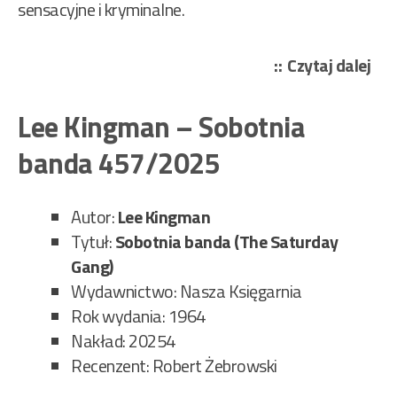
sensacyjne i kryminalne.
„Bu
Czytaj dalej
Bo
–
Lee Kingman – Sobotnia
Miś
banda 457/2025
na
tro
458
Autor:
Lee Kingman
Tytuł:
Sobotnia banda (The Saturday
Gang)
Wydawnictwo: Nasza Księgarnia
Rok wydania: 1964
Nakład: 20254
Recenzent: Robert Żebrowski