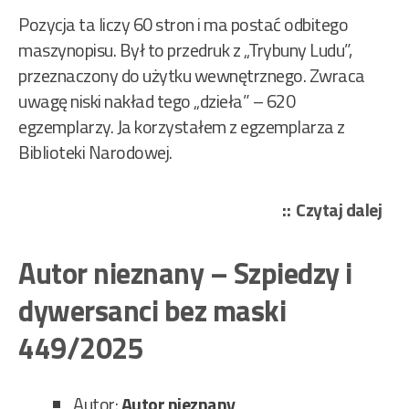
Pozycja ta liczy 60 stron i ma postać odbitego
maszynopisu. Był to przedruk z „Trybuny Ludu”,
przeznaczony do użytku wewnętrznego. Zwraca
uwagę niski nakład tego „dzieła” – 620
egzemplarzy. Ja korzystałem z egzemplarza z
Biblioteki Narodowej.
„Au
Czytaj dalej
nie
–
Autor nieznany – Szpiedzy i
Spr
dywersanci bez maski
z
pro
449/2025
„Ek
XVII
Autor:
Autor nieznany