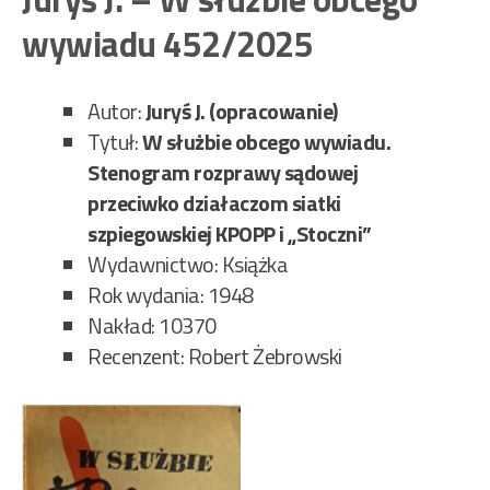
Na
wywiadu 452/2025
pira
wys
453
Autor:
Juryś J. (opracowanie)
Tytuł:
W służbie obcego wywiadu.
Stenogram rozprawy sądowej
przeciwko działaczom siatki
szpiegowskiej KPOPP i „Stoczni”
Wydawnictwo: Książka
Rok wydania: 1948
Nakład: 10370
Recenzent: Robert Żebrowski