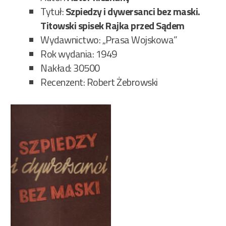
Urz
Tytuł:
Szpiedzy i dywersanci bez maski.
Śle
Titowski spisek Rajka przed Sądem
(E.U
Wydawnictwo: „Prasa Wojskowa”
–
Rok wydania: 1949
kry
Nakład: 30500
„St
Recenzent: Robert Żebrowski
450