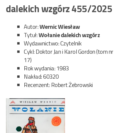
Życ
dalekich wzgórz 455/2025
dla
ojc
456
Autor:
Wernic Wiesław
Tytuł:
Wołanie dalekich wzgórz
Wydawnictwo: Czytelnik
Cykl: Doktor Jan i Karol Gordon (tom nr
17)
Rok wydania: 1983
Nakład: 60320
Recenzent: Robert Żebrowski