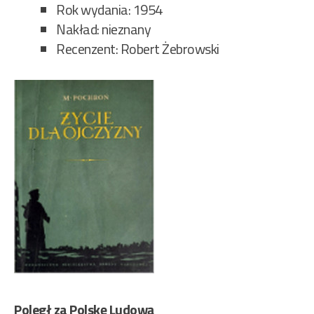
Rok wydania: 1954
Nakład: nieznany
Recenzent: Robert Żebrowski
Poległ za Polskę Ludową