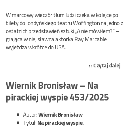
W marcowy wieczór tłum ludzi czeka w kolejce po
bilety do londyńskiego teatru Woffington na jedno z
ostatnich przedstawień sztuki „A nie mówiłem?” –
grająca w niej sławna aktorka Ray Marcable
wyjeżdża wkrótce do USA.
„Jo
Czytaj dalej
Tey
–
Wiernik Bronisław – Na
Mor
pirackiej wyspie 453/2025
prz
tea
454
Autor:
Wiernik Bronisław
Tytuł:
Na pirackiej wyspie.