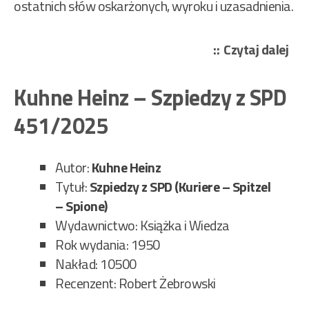
ostatnich słów oskarżonych, wyroku i uzasadnienia.
„Ju
Czytaj dalej
J.
–
Kuhne Heinz – Szpiedzy z SPD
W
451/2025
słu
obc
wy
Autor:
Kuhne Heinz
452
Tytuł:
Szpiedzy z SPD (Kuriere – Spitzel
– Spione)
Wydawnictwo: Książka i Wiedza
Rok wydania: 1950
Nakład: 10500
Recenzent: Robert Żebrowski