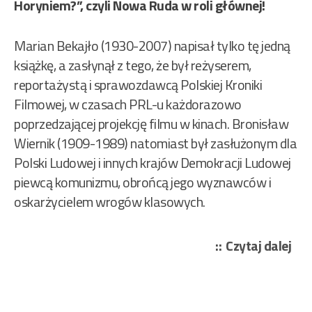
Horyniem?”, czyli Nowa Ruda w roli głównej!
Marian Bekajło (1930-2007) napisał tylko tę jedną
książkę, a zasłynął z tego, że był reżyserem,
reportażystą i sprawozdawcą Polskiej Kroniki
Filmowej, w czasach PRL-u każdorazowo
poprzedzającej projekcję filmu w kinach. Bronisław
Wiernik (1909-1989) natomiast był zasłużonym dla
Polski Ludowej i innych krajów Demokracji Ludowej
piewcą komunizmu, obrońcą jego wyznawców i
oskarżycielem wrogów klasowych.
„Be
Czytaj dalej
Mar
Wie
Bro