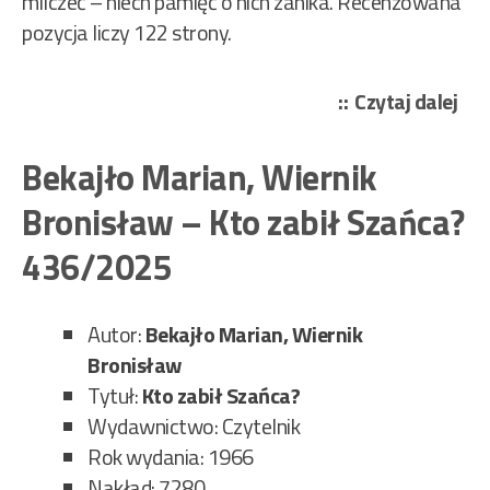
milczeć – niech pamięć o nich zanika. Recenzowana
pozycja liczy 122 strony.
„Ma
Czytaj dalej
Kar
Wie
Bekajło Marian, Wiernik
Bro
Bronisław – Kto zabił Szańca?
–
Józ
436/2025
Pe
Min
Autor:
Bekajło Marian, Wiernik
Szp
Bronisław
w
Tytuł:
Kto zabił Szańca?
kar
Wydawnictwo: Czytelnik
pur
Rok wydania: 1966
447
Nakład: 7280