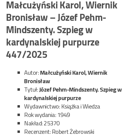
–
Małcużyński Karol, Wiernik
Na
Bronisław – Józef Pehm-
pira
wys
Mindszenty. Szpieg w
453
kardynalskiej purpurze
447/2025
Autor:
Małcużyński Karol, Wiernik
Bronisław
Tytuł:
Józef Pehm-Mindszenty. Szpieg w
kardynalskiej purpurze
Wydawnictwo: Książka i Wiedza
Rok wydania: 1949
Nakład: 25370
Recenzent: Robert Żebrowski