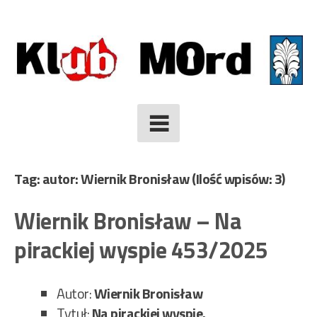
Skip
to
content
Tag: autor: Wiernik Bronisław
(Ilość wpisów: 3)
Wiernik Bronisław – Na
pirackiej wyspie 453/2025
Autor:
Wiernik Bronisław
Tytuł:
Na pirackiej wyspie.