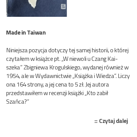
Made in Taiwan
Niniejsza pozycja dotyczy tej samej historii, o której
czytałem w książce pt. „W niewoli u Czang Kai-
szeka” Zbigniewa Krogulskiego, wydanej również w
1954, ale w Wydawnictwie „Książka i Wiedza”. Liczy
ona 164 strony, a jej cena to 5 zł. Jej autora
przedstawiłem w recenzji książki „Kto zabił
Szańca?”
„Wi
Czytaj dalej
Bro