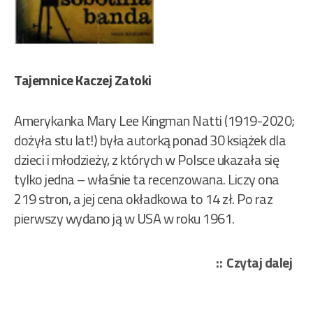
Tajemnice Kaczej Zatoki
Amerykanka Mary Lee Kingman Natti (1919-2020;
dożyła stu lat!) była autorką ponad 30 książek dla
dzieci i młodzieży, z których w Polsce ukazała się
tylko jedna – właśnie ta recenzowana. Liczy ona
219 stron, a jej cena okładkowa to 14 zł. Po raz
pierwszy wydano ją w USA w roku 1961.
„Le
Czytaj dalej
Ki
–