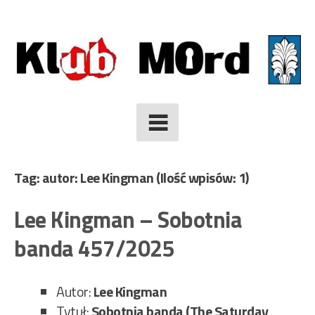
Skip
to
content
Tag: autor: Lee Kingman
(Ilość wpisów: 1)
Lee Kingman – Sobotnia
banda 457/2025
Autor:
Lee Kingman
Tytuł:
Sobotnia banda (The Saturday