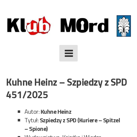
Skip
to
content
Kuhne Heinz – Szpiedzy z SPD
451/2025
Autor:
Kuhne Heinz
Tytuł:
Szpiedzy z SPD (Kuriere – Spitzel
– Spione)