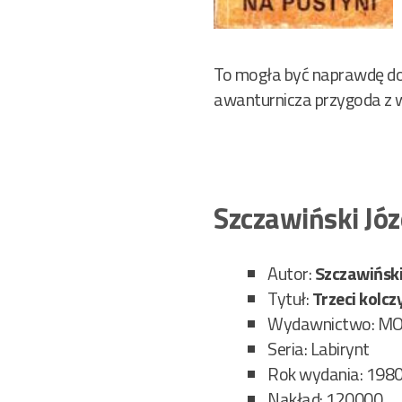
To mogła być naprawdę do
awanturnicza przygoda z wa
Szczawiński Józ
Autor:
Szczawiński
Tytuł:
Trzeci kolcz
Wydawnictwo: M
Seria: Labirynt
Rok wydania: 198
Nakład: 120000