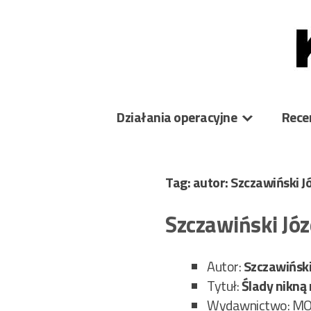
Skip
to
content
Działania operacyjne
Rece
Tag: autor: Szczawiński J
Szczawiński Jó
Autor:
Szczawiński
Tytuł:
Ślady nikną 
Wydawnictwo: M