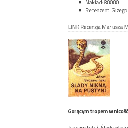
Nakład: 80000
Recenzent: Grzegor
LINK Recenzja Mariusza M
Gorącym tropem w nicoś
Już sam tytuł „Ślady nikną