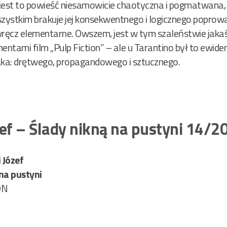
 – jest to powieść niesamowicie chaotyczna i pogmatwana, n
zystkim brakuje jej konsekwentnego i logicznego poprowad
wręcz elementarne. Owszem, jest w tym szaleństwie jaka
tami film „Pulp Fiction” – ale u Tarantino był to ewident
ka: drętwego, propagandowego i sztucznego.
ef – Ślady nikną na pustyni 14/2
 Józef
na pustyni
ON