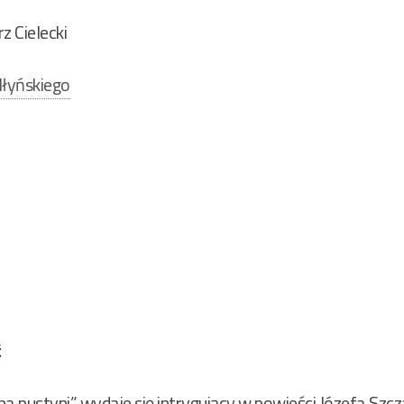
z Cielecki
łyńskiego
ć
 na pustyni” wydaje się intrygujący w powieści Józefa Szc