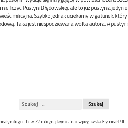
i nie liczyć Pustyni Błędowskiej, ale to już pustynia jedyn
ieść milicyjna. Szybko jednak uciekamy w gatunek, który
ową. Taka jest niespodziewana wolta autora. A pustynia 
Szukaj:
nały milicyjne. Powieść milicyjna, kryminalna i szpiegowska. Kryminał PRL