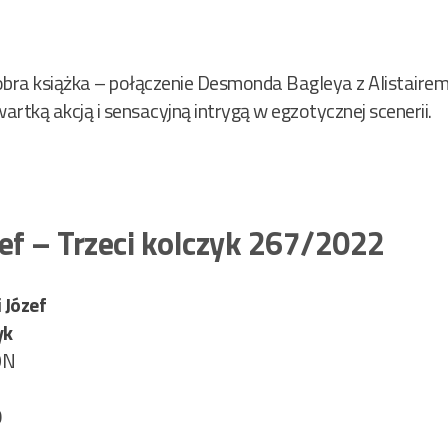
bra książka – połączenie Desmonda Bagleya z Alistaire
rtką akcją i sensacyjną intrygą w egzotycznej scenerii.
ef – Trzeci kolczyk 267/2022
 Józef
yk
ON
0