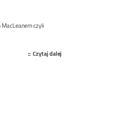
m MacLeanem czyli
„Szczawiński
Czytaj dalej
Józef
–
Ślady
nikną
na
pustyni
268/2022”