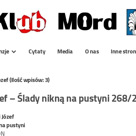
nzje
Cytaty
Media
O nas
Inne stro
ózef
(Ilość wpisów: 3)
zef – Ślady nikną na pustyni 268/
 Józef
na pustyni
ON