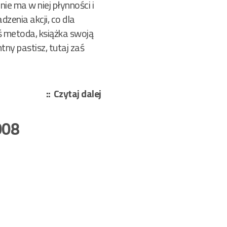
ie ma w niej płynności i
zenia akcji, co dla
ś metoda, książka swoją
ny pastisz, tutaj zaś
„Szczawiński
Czytaj dalej
Józef
–
008
Trzeci
kolczyk
267/2022”