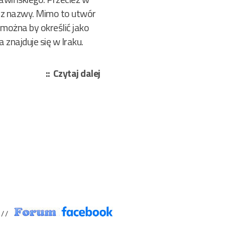
ie z nazwy. Mimo to utwór
 można by określić jako
znajduje się w Iraku.
„Szczawiński
Czytaj dalej
Józef
–
Ślady
nikną
na
pustyni
14/2008”
/ /