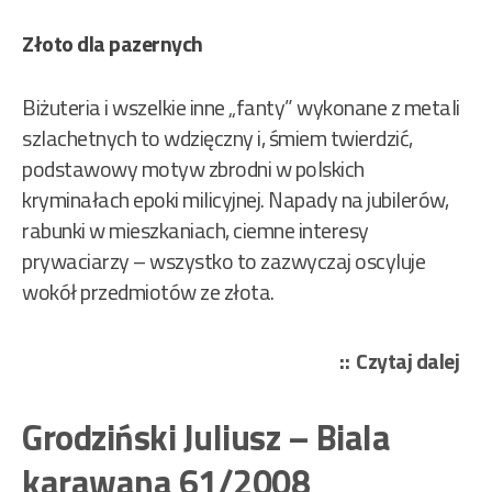
Złoto dla pazernych
Biżuteria i wszelkie inne „fanty” wykonane z metali
szlachetnych to wdzięczny i, śmiem twierdzić,
podstawowy motyw zbrodni w polskich
kryminałach epoki milicyjnej. Napady na jubilerów,
rabunki w mieszkaniach, ciemne interesy
prywaciarzy – wszystko to zazwyczaj oscyluje
wokół przedmiotów ze złota.
„Wo
Czytaj dalej
Alb
–
Grodziński Juliusz – Biala
Zło
karawana 61/2008
igł