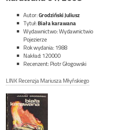
25/
Autor:
Grodziński Juliusz
Tytuł:
Biała karawana
Wydawnictwo: Wydawnictwio
Pojezierze
Rok wydania: 1988
Nakład: 120000
Recenzent: Piotr Głogowski
LINK Recenzja Mariusza Młyńskiego