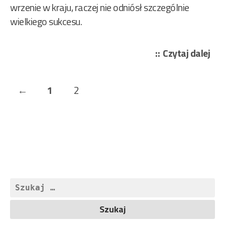
wrzenie w kraju, raczej nie odniósł szczególnie
wielkiego sukcesu.
„Gr
Czytaj dalej
Juli
–
Stronicowanie
Previous
Page
Page
←
1
2
Bia
wpisów
ka
Page
61/
Szukaj: