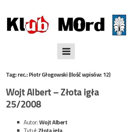
Skip
to
content
Tag: rec.: Piotr Głogowski
(Ilość wpisów: 12)
Wojt Albert – Złota igła
25/2008
Autor:
Wojt Albert
Tytuł:
Złota igła