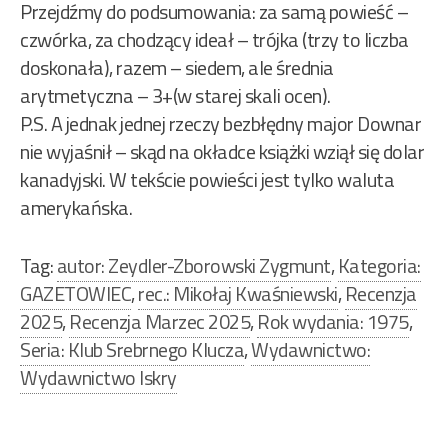
Przejdźmy do podsumowania: za samą powieść –
czwórka, za chodzący ideał – trójka (trzy to liczba
doskonała), razem – siedem, ale średnia
arytmetyczna – 3+(w starej skali ocen).
P.S. A jednak jednej rzeczy bezbłędny major Downar
nie wyjaśnił – skąd na okładce książki wziął się dolar
kanadyjski. W tekście powieści jest tylko waluta
amerykańska.
Tag:
autor: Zeydler-Zborowski Zygmunt
,
Kategoria:
GAZETOWIEC
,
rec.: Mikołaj Kwaśniewski
,
Recenzja
2025
,
Recenzja Marzec 2025
,
Rok wydania: 1975
,
Seria: Klub Srebrnego Klucza
,
Wydawnictwo:
Wydawnictwo Iskry
Nawigacja