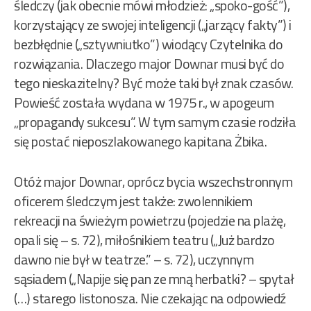
śledczy (jak obecnie mówi młodzież: „spoko-gość”),
korzystający ze swojej inteligencji („jarzący fakty”) i
bezbłędnie („sztywniutko”) wiodący Czytelnika do
rozwiązania. Dlaczego major Downar musi być do
tego nieskazitelny? Być może taki był znak czasów.
Powieść została wydana w 1975 r., w apogeum
„propagandy sukcesu”. W tym samym czasie rodziła
się postać nieposzlakowanego kapitana Żbika.
Otóż major Downar, oprócz bycia wszechstronnym
oficerem śledczym jest także: zwolennikiem
rekreacji na świeżym powietrzu (pojedzie na plażę,
opali się – s. 72), miłośnikiem teatru („Już bardzo
dawno nie był w teatrze.” – s. 72), uczynnym
sąsiadem („Napije się pan ze mną herbatki? – spytał
(…) starego listonosza. Nie czekając na odpowiedź