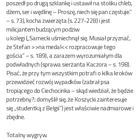
poszedł po drugą szklankę i ustawił na stoliku chleb,
dżem, ser i wędlinę – Proszę, niech się pan częstuje.”
– s. 73), kocha zwierzęta (s. 227-228) i jest
milicjantem budzącym podziw
u kolegi („Sarnecki uśmiechnął się. Musiał przyznać,
że Stefan >>na medal<< rozpracowuje tego
gościa” – s. 189), a zarazem wyrozumiałym dla
podwładnych (sprawa sierżanta Kaczora – s. 198).
Pisać, że przy tym wszystkim potrafi o kilka kroków
przewidzieć rozwój wypadków (zabrał psa
tropiącego do Ciechocinka – skąd wiedział, że będzie
potrzebny?; domyślił się, że Koszycki zainteresuje
się „studentką z Belgii”) jest właściwie nadmiarowe i
zbędne.
Totalny wygryw.