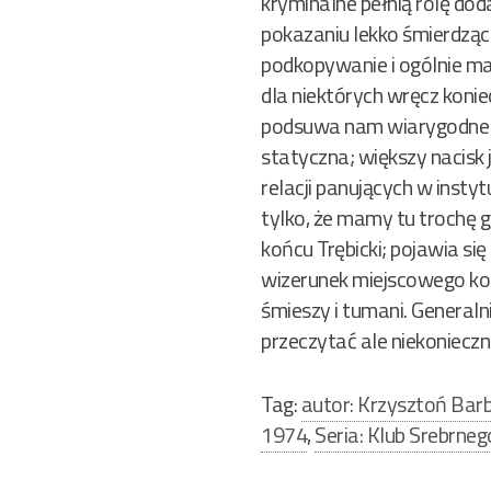
kryminalne pełnią rolę doda
pokazaniu lekko śmierdząc
podkopywanie i ogólnie ma
dla niektórych wręcz koni
podsuwa nam wiarygodne roz
statyczna; większy nacisk 
relacji panujących w insty
tylko, że mamy tu trochę g
końcu Trębicki; pojawia się
wizerunek miejscowego kome
śmieszy i tumani. Generaln
przeczytać ale niekonieczn
Tag:
autor: Krzysztoń Bar
1974
,
Seria: Klub Srebrneg