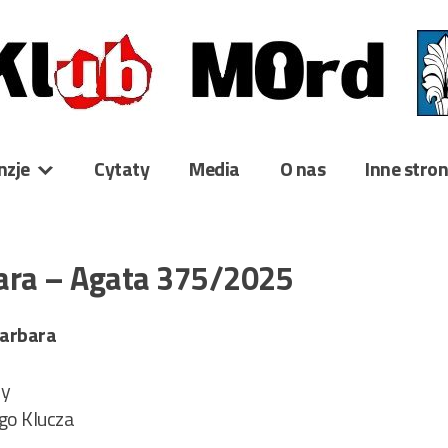
nzje
Cytaty
Media
O nas
Inne stro
ara – Agata 375/2025
Barbara
ry
ego Klucza
4