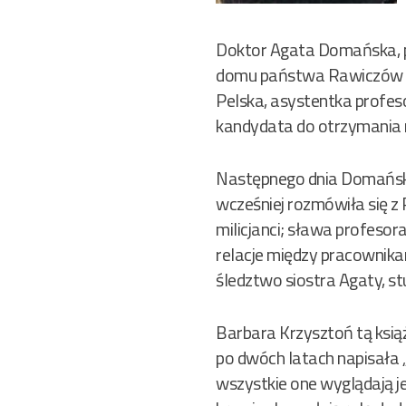
Doktor Agata Domańska, p
domu państwa Rawiczów w 
Pelska, asystentka profes
kandydata do otrzymania 
Następnego dnia Domańska
wcześniej rozmówiła się z 
milicjanci; sława profesor
relacje między pracownikam
śledztwo siostra Agaty, s
Barbara Krzysztoń tą ksią
po dwóch latach napisała „
wszystkie one wyglądają j