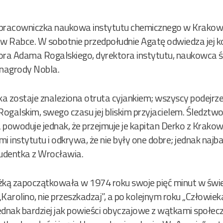
racowniczka naukowa instytutu chemicznego w Krakowi
Rabce. W sobotnie przedpołudnie Agatę odwiedza jej k
ora Adama Rogalskiego, dyrektora instytutu, naukowca ś
nagrody Nobla.
 zostaje znaleziona otruta cyjankiem; wszyscy podejrz
Rogalskim, swego czasu jej bliskim przyjacielem. Śledzt
a powoduje jednak, że przejmuje je kapitan Derko z Krakow
i instytutu i odkrywa, że nie były one dobre; jednak najb
tudentka z Wrocławia.
żką zapoczątkowała w 1974 roku swoje pięć minut w świeci
Karolino, nie przeszkadzaj”, a po kolejnym roku „Człowi
ednak bardziej jak powieści obyczajowe z wątkami społec