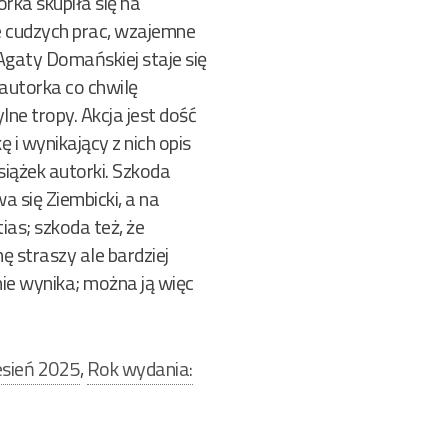
orka skupiła się na
e cudzych prac, wzajemne
Agaty Domańskiej staje się
autorka co chwilę
ne tropy. Akcja jest dość
 i wynikający z nich opis
siążek autorki. Szkoda
 się Ziembicki, a na
tias; szkoda też, że
ę straszy ale bardziej
nie wynika; można ją więc
esień 2025
,
Rok wydania: