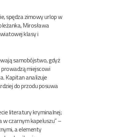
e, spędza zimowy urlop w
oleżanka, Mirosława
wiatowej klasy i
ewają samobójstwo, gdyż
wo prowadzą miejscowi
a. Kapitan analizuje
ardziej do przodu posuwa
e literatury kryminalnej;
eka w czarnym kapeluszu” –
znymi, a elementy