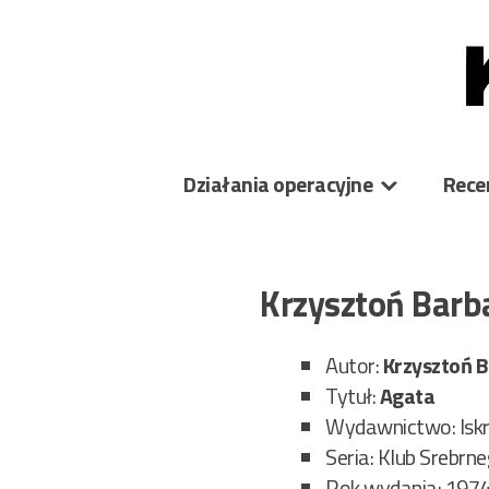
Skip
to
content
Działania operacyjne
Rece
Krzysztoń Barb
Autor:
Krzysztoń 
Tytuł:
Agata
Wydawnictwo: Isk
Seria: Klub Srebrn
Rok wydania: 197