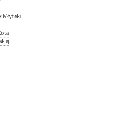
z Młyński
Kota
kiej