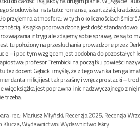
tku do całości i są jakby na drugim planie. W „Agacie” aut
ego środowiska instytutu: romanse, szantażyki, kradzież
ło przyjemna atmosfera; w tych okolicznościach śmierć 
ecznością. Książka poprowadzona jest dość standardowo: 
wiązania intrygi ale zdajemy sobie sprawę, że są to myl
jest tu położony na przesłuchania prowadzone przez Derkę
tucie – i pod tym względem jest podobna do pozostałych k
apiostwa: profesor Trembicki na początku powieści nazywa
 tu też docent Gębicki i myślę, że z tego wynika ten galima
ndanta milicji jest tak przaśny i wręcz prostacki – troch
ie więc książka jest poprawna i nic nadzwyczajnego z niej 
ie trzeba.
bara
,
rec.: Mariusz Młyński
,
Recenzja 2025
,
Recenzja Wrz
o Klucza
,
Wydawnictwo: Wydawnictwo Iskry