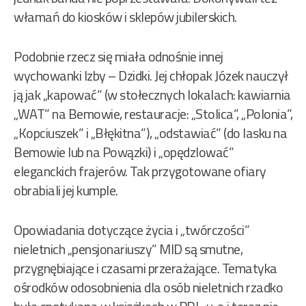
włamań do kiosków i sklepów jubilerskich.
Podobnie rzecz się miała odnośnie innej
wychowanki Izby – Dzidki. Jej chłopak Józek nauczył
ją jak „kapować” (w stołecznych lokalach: kawiarnia
„WAT” na Bemowie, restauracje: „Stolica”, „Polonia”,
„Kopciuszek” i „Błękitna”), „odstawiać” (do lasku na
Bemowie lub na Powązki) i „opędzlować”
eleganckich frajerów. Tak przygotowane ofiary
obrabiali jej kumple.
Opowiadania dotyczące życia i „twórczości”
nieletnich „pensjonariuszy” MID są smutne,
przygnębiające i czasami przerażające. Tematyka
ośrodków odosobnienia dla osób nieletnich rzadko