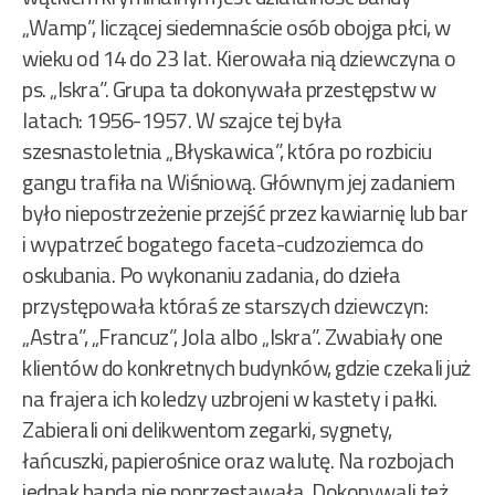
„Wamp”, liczącej siedemnaście osób obojga płci, w
wieku od 14 do 23 lat. Kierowała nią dziewczyna o
ps. „Iskra”. Grupa ta dokonywała przestępstw w
latach: 1956-1957. W szajce tej była
szesnastoletnia „Błyskawica”, która po rozbiciu
gangu trafiła na Wiśniową. Głównym jej zadaniem
było niepostrzeżenie przejść przez kawiarnię lub bar
i wypatrzeć bogatego faceta-cudzoziemca do
oskubania. Po wykonaniu zadania, do dzieła
przystępowała któraś ze starszych dziewczyn:
„Astra”, „Francuz”, Jola albo „Iskra”. Zwabiały one
klientów do konkretnych budynków, gdzie czekali już
na frajera ich koledzy uzbrojeni w kastety i pałki.
Zabierali oni delikwentom zegarki, sygnety,
łańcuszki, papierośnice oraz walutę. Na rozbojach
jednak banda nie poprzestawała. Dokonywali też