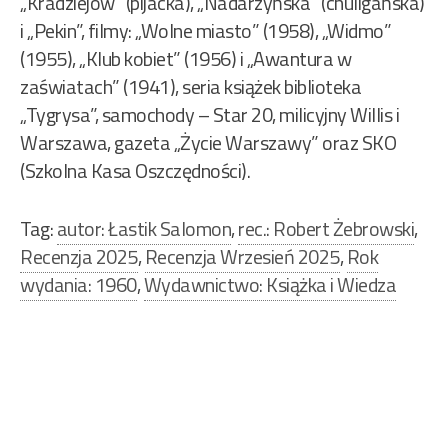
„Kradziejów” (pijacka), „Nadarzyńska” (chuligańska)
i „Pekin”, filmy: „Wolne miasto” (1958), „Widmo”
(1955), „Klub kobiet” (1956) i „Awantura w
zaświatach” (1941), seria książek biblioteka
„Tygrysa”, samochody – Star 20, milicyjny Willis i
Warszawa, gazeta „Życie Warszawy” oraz SKO
(Szkolna Kasa Oszczędności).
Tag:
autor: Łastik Salomon
,
rec.: Robert Żebrowski
,
Recenzja 2025
,
Recenzja Wrzesień 2025
,
Rok
wydania: 1960
,
Wydawnictwo: Książka i Wiedza
Nawigacja
wpisu