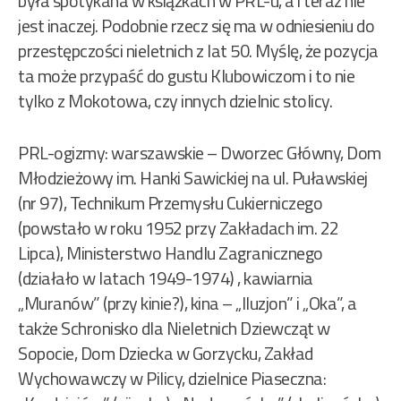
była spotykana w książkach w PRL-u, a i teraz nie
jest inaczej. Podobnie rzecz się ma w odniesieniu do
przestępczości nieletnich z lat 50. Myślę, że pozycja
ta może przypaść do gustu Klubowiczom i to nie
tylko z Mokotowa, czy innych dzielnic stolicy.
PRL-ogizmy: warszawskie – Dworzec Główny, Dom
Młodzieżowy im. Hanki Sawickiej na ul. Puławskiej
(nr 97), Technikum Przemysłu Cukierniczego
(powstało w roku 1952 przy Zakładach im. 22
Lipca), Ministerstwo Handlu Zagranicznego
(działało w latach 1949-1974) , kawiarnia
„Muranów” (przy kinie?), kina – „Iluzjon” i „Oka”, a
także Schronisko dla Nieletnich Dziewcząt w
Sopocie, Dom Dziecka w Gorzycku, Zakład
Wychowawczy w Pilicy, dzielnice Piaseczna: