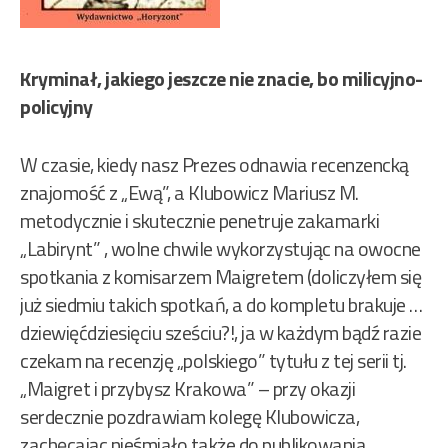
Kryminał, jakiego jeszcze nie znacie, bo milicyjno-
policyjny
W czasie, kiedy nasz Prezes odnawia recenzencką
znajomość z „Ewą”, a Klubowicz Mariusz M.
metodycznie i skutecznie penetruje zakamarki
„Labirynt” , wolne chwile wykorzystując na owocne
spotkania z komisarzem Maigretem (doliczyłem się
już siedmiu takich spotkań, a do kompletu brakuje …
dziewięćdziesięciu sześciu?!, ja w każdym bądź razie
czekam na recenzję „polskiego” tytułu z tej serii tj.
„Maigret i przybysz Krakowa” – przy okazji
serdecznie pozdrawiam kolegę Klubowicza,
zachęcając nieśmiało także do publikowania