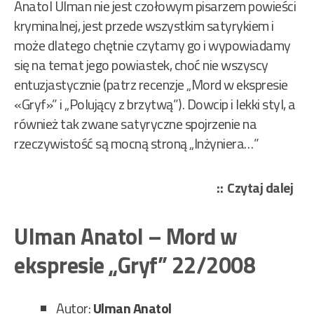
Anatol Ulman nie jest czołowym pisarzem powieści
kryminalnej, jest przede wszystkim satyrykiem i
może dlatego chętnie czytamy go i wypowiadamy
się na temat jego powiastek, choć nie wszyscy
entuzjastycznie (patrz recenzje „Mord w ekspresie
«Gryf»” i „Polujący z brzytwą”). Dowcip i lekki styl, a
również tak zwane satyryczne spojrzenie na
rzeczywistość są mocną stroną „Inżyniera…”
„Ul
Czytaj dalej
Ana
–
Ulman Anatol – Mord w
Dok
ekspresie „Gryf” 22/2008
inż
zbr
–
Autor:
Ulman Anatol