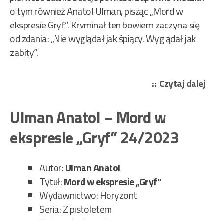
o tym również Anatol Ulman, pisząc „Mord w
ekspresie Gryf”. Kryminał ten bowiem zaczyna się
od zdania: „Nie wyglądał jak śpiący. Wyglądał jak
zabity”.
„Ul
Czytaj dalej
Ana
–
Ulman Anatol – Mord w
Mo
ekspresie „Gryf” 24/2023
w
eks
„Gr
Autor:
Ulman Anatol
277
Tytuł:
Mord w ekspresie „Gryf”
Wydawnictwo: Horyzont
Seria: Z pistoletem