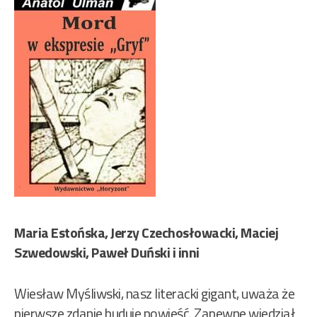
Maria Estońska, Jerzy Czechosłowacki, Maciej
Szwedowski, Paweł Duński i inni
Wiesław Myśliwski, nasz literacki gigant, uważa że
pierwsze zdanie buduje powieść. Zapewne wiedział