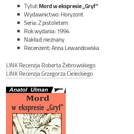
Trz
Tytuł:
Mord w ekspresie „Gryf”
set
Wydawnictwo: Horyzont
94”
Seria: Z pistoletem
Rok wydania: 1994
Nakład: nieznany
Recenzent: Anna Lewandowska
LINK Recenzja Roberta Żebrowskiego
LINK Recenzja Grzegorza Cieleckiego