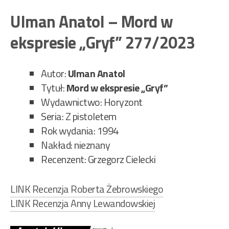
–
Ulman Anatol – Mord w
Ost
ekspresie „Gryf” 277/2023
pol
118
Autor:
Ulman Anatol
Tytuł:
Mord w ekspresie „Gryf”
Wydawnictwo: Horyzont
Seria: Z pistoletem
Rok wydania: 1994
Nakład: nieznany
Recenzent: Grzegorz Cielecki
LINK Recenzja Roberta Żebrowskiego
LINK Recenzja Anny Lewandowskiej