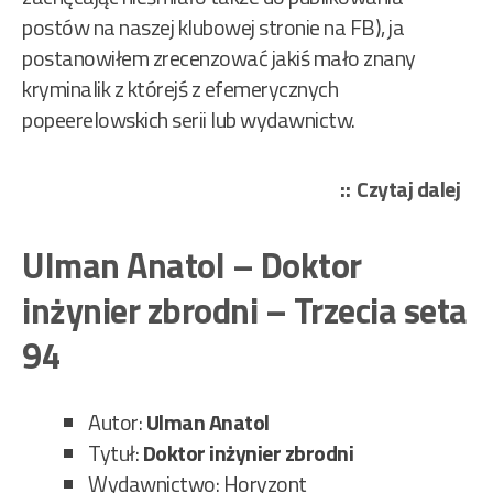
postów na naszej klubowej stronie na FB), ja
postanowiłem zrecenzować jakiś mało znany
kryminalik z którejś z efemerycznych
popeerelowskich serii lub wydawnictw.
„Ul
Czytaj dalej
Ana
–
Ulman Anatol – Doktor
Mo
inżynier zbrodni – Trzecia seta
w
eks
94
„Gr
24/
Autor:
Ulman Anatol
Tytuł:
Doktor inżynier zbrodni
Wydawnictwo: Horyzont