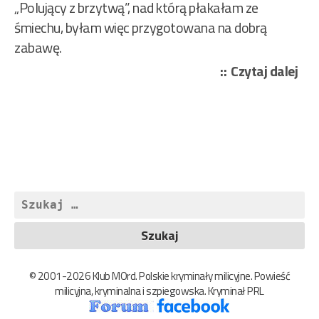
„Polujący z brzytwą”, nad którą płakałam ze
śmiechu, byłam więc przygotowana na dobrą
zabawę.
„Ul
Czytaj dalej
Ana
–
Mo
w
eks
„Gr
Szukaj:
22/
© 2001-2026 Klub MOrd. Polskie kryminały milicyjne. Powieść
milicyjna, kryminalna i szpiegowska. Kryminał PRL