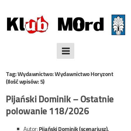
Skip
to
content
Tag: Wydawnictwo: Wydawnictwo Horyzont
(Ilość wpisów: 5)
Pijański Dominik – Ostatnie
polowanie 118/2026
Autor:
Pijański Dominik (scenariusz),