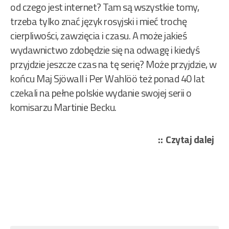
od czego jest internet? Tam są wszystkie tomy,
trzeba tylko znać język rosyjski i mieć trochę
cierpliwości, zawzięcia i czasu. A może jakieś
wydawnictwo zdobędzie się na odwagę i kiedyś
przyjdzie jeszcze czas na tę serię? Może przyjdzie, w
końcu Maj Sjöwall i Per Wahlöö też ponad 40 lat
czekali na pełne polskie wydanie swojej serii o
komisarzu Martinie Becku.
„Ar
Czytaj dalej
Waj
Geo
–
Bec
śmi
133