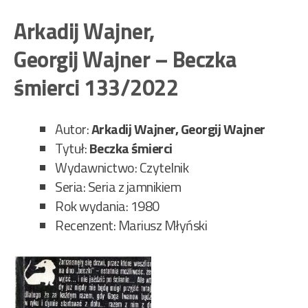
Waj
Geo
Arkadij Wajner,
–
Georgij Wajner – Beczka
Wiz
u
śmierci 133/2022
Min
128
Autor:
Arkadij Wajner, Georgij Wajner
Tytuł:
Beczka śmierci
Wydawnictwo: Czytelnik
Seria: Seria z jamnikiem
Rok wydania: 1980
Recenzent: Mariusz Młyński