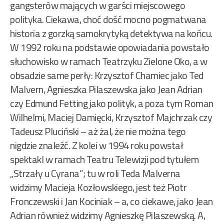
gangsterów mających w garści miejscowego
polityka. Ciekawa, choć dość mocno pogmatwana
historia z gorzką samokrytyką detektywa na końcu.
W 1992 roku na podstawie opowiadania powstało
słuchowisko w ramach Teatrzyku Zielone Oko, a w
obsadzie same perły: Krzysztof Chamiec jako Ted
Malvern, Agnieszka Pilaszewska jako Jean Adrian
czy Edmund Fetting jako polityk, a poza tym Roman
Wilhelmi, Maciej Damięcki, Krzysztof Majchrzak czy
Tadeusz Pluciński – aż żal, że nie można tego
nigdzie znaleźć. Z kolei w 1994 roku powstał
spektakl w ramach Teatru Telewizji pod tytułem
„Strzały u Cyrana”; tu w roli Teda Malverna
widzimy Macieja Kozłowskiego, jest też Piotr
Fronczewski i Jan Kociniak – a, co ciekawe, jako Jean
Adrian również widzimy Agnieszkę Pilaszewską. A,