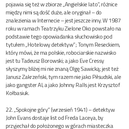
pojawia się też w zbiorze „Angielskie lato”, różnice
między nimi są dość duże, ale oryginał – do
znalezienia w Internecie – jest jeszcze inny. W 1987
roku w ramach Teatrzyku Zielone Oko powstało na
podstawie tego opowiadanka słuchowisko pod
tytułem „Hotelowy detektyw”; Tonym Reseckiem,
który mówi, że ma polskie, robociarskie nazwisko
jest tu Tadeusz Borowski; a jako Eve Cressy
słyszymy bliżej mi nie znaną Olgę Sawicką; jest też
Janusz Zakrzeński, tym razem nie jako Piłsudski, ale
jako gangster Al, a jako Johnny Ralls jest Krzysztof
Kołbasiuk.
22. „Spokojne góry” (wrzesień 1941) – detektyw
John Evans dostaje list od Freda Laceya, by
przyjechał do położonego w górach miasteczka