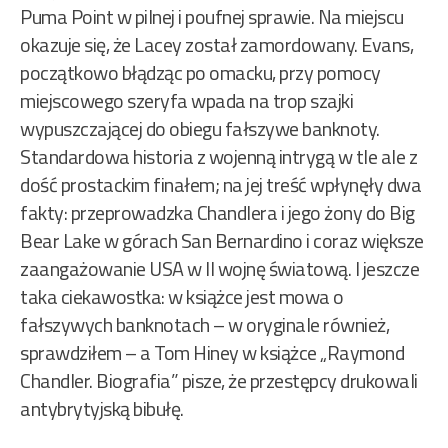
Puma Point w pilnej i poufnej sprawie. Na miejscu
okazuje się, że Lacey został zamordowany. Evans,
początkowo błądząc po omacku, przy pomocy
miejscowego szeryfa wpada na trop szajki
wypuszczającej do obiegu fałszywe banknoty.
Standardowa historia z wojenną intrygą w tle ale z
dość prostackim finałem; na jej treść wpłynęły dwa
fakty: przeprowadzka Chandlera i jego żony do Big
Bear Lake w górach San Bernardino i coraz większe
zaangażowanie USA w II wojnę światową. I jeszcze
taka ciekawostka: w książce jest mowa o
fałszywych banknotach – w oryginale również,
sprawdziłem – a Tom Hiney w książce „Raymond
Chandler. Biografia” pisze, że przestępcy drukowali
antybrytyjską bibułę.