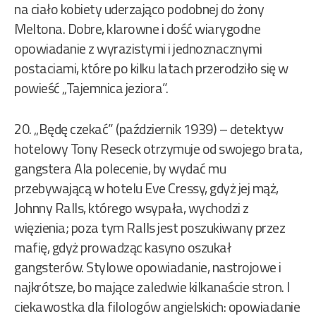
na ciało kobiety uderzająco podobnej do żony
Meltona. Dobre, klarowne i dość wiarygodne
opowiadanie z wyrazistymi i jednoznacznymi
postaciami, które po kilku latach przerodziło się w
powieść „Tajemnica jeziora”.
20. „Będę czekać” (październik 1939) – detektyw
hotelowy Tony Reseck otrzymuje od swojego brata,
gangstera Ala polecenie, by wydać mu
przebywającą w hotelu Eve Cressy, gdyż jej mąż,
Johnny Ralls, którego wsypała, wychodzi z
więzienia; poza tym Ralls jest poszukiwany przez
mafię, gdyż prowadząc kasyno oszukał
gangsterów. Stylowe opowiadanie, nastrojowe i
najkrótsze, bo mające zaledwie kilkanaście stron. I
ciekawostka dla filologów angielskich: opowiadanie