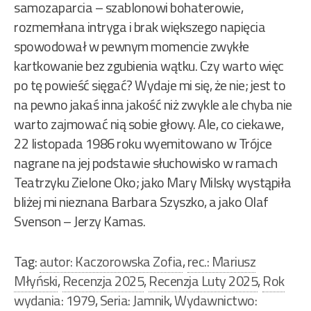
samozaparcia – szablonowi bohaterowie,
rozmemłana intryga i brak większego napięcia
spowodował w pewnym momencie zwykłe
kartkowanie bez zgubienia wątku. Czy warto więc
po tę powieść sięgać? Wydaje mi się, że nie; jest to
na pewno jakaś inna jakość niż zwykle ale chyba nie
warto zajmować nią sobie głowy. Ale, co ciekawe,
22 listopada 1986 roku wyemitowano w Trójce
nagrane na jej podstawie słuchowisko w ramach
Teatrzyku Zielone Oko; jako Mary Milsky wystąpiła
bliżej mi nieznana Barbara Szyszko, a jako Olaf
Svenson – Jerzy Kamas.
Tag:
autor: Kaczorowska Zofia
,
rec.: Mariusz
Młyński
,
Recenzja 2025
,
Recenzja Luty 2025
,
Rok
wydania: 1979
,
Seria: Jamnik
,
Wydawnictwo: