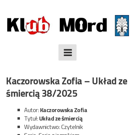
Skip
to
content
Kaczorowska Zofia – Układ ze
śmiercią 38/2025
Autor:
Kaczorowska Zofia
Tytuł:
Układ ze śmiercią
Wydawnictwo: Czytelnik