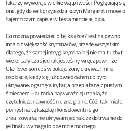
lekarzy wywołuje wielkie wątpliwości. Pogłębiają się
one, gdy do willi przyjeżdża kuzyn Margaret i mówi o
tajemniczym zapisie w testamencie jej ojca.
Co można powiedzieć o tej książce? Jest na pewno
inna niż większość kryminałów; przede wszystkim
dlatego, że samej intrygi kryminalnej nie ma tu zbyt
wiele; cały czas jednak jesteśmy wręcz pewni, że
Olaf Svenson coś w pokoju żony ukrywa. I mnie
osobiście, kiedy się już dowiedziałem co było
ukrywane, ogarnęła irytacja przeplatana z pustym
śmiechem – autorka najwyraźniej uznała, że
czytelnicza naiwność nie zna granic. Cóż, taki miała
pomysł na tę książkę i konsekwentnie go
zrealizowała; nie ukrywam jednak, że dotrwanie do
jej finału wymagało ode mnie mocnego