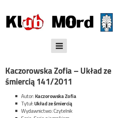
Skip
to
content
Kaczorowska Zofia – Układ ze
śmiercią 141/2011
Autor:
Kaczorowska Zofia
Tytuł:
Układ ze śmiercią
Wydawnictwo: Czytelnik