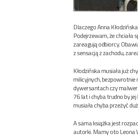
Dlaczego Anna Kłodzińska
Podejrzewam, że chciała sp
zareagują odbiorcy. Obawia
z sensacją z zachodu, zar
Kłodzińska musiała już ch
milicyjnych, bezpowrotnie m
dywersantach czy malwersa
76 lat i chyba trudno by je
musiała chyba przeżyć duży
A sama książka jest rozpac
autorki. Mamy oto Leona Wi