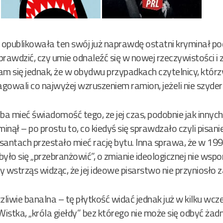
 opublikowała ten swój już naprawdę ostatni kryminał 
rawdzić, czy umie odnaleźć się w nowej rzeczywistości i 
m się jednak, że w obydwu przypadkach czytelnicy, którzy 
eagowali co najwyżej wzruszeniem ramion, jeżeli nie szyd
yba mieć świadomość tego, ze jej czas, podobnie jak inny
inął – po prostu to, co kiedyś się sprawdzało czyli pisani
ntach przestało mieć rację bytu. Inna sprawa, że w 199
j było się „przebranżowić”, o zmianie ideologicznej nie ws
 wstrząs widząc, że jej ideowe pisarstwo nie przyniosło 
zliwie banalna – tę płytkość widać jednak już w kilku wcz
stka, „króla giełdy” bez którego nie może się odbyć żad