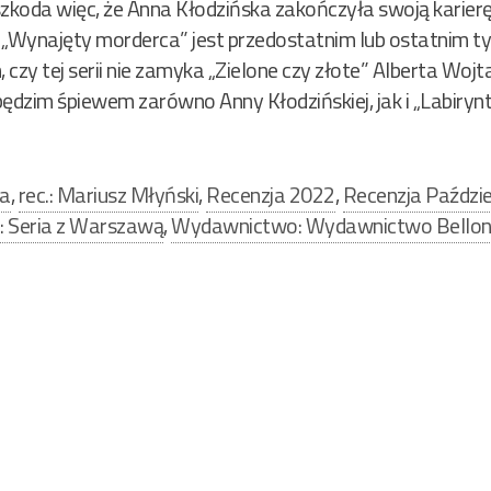
zkoda więc, że Anna Kłodzińska zakończyła swoją karierę 
e „Wynajęty morderca” jest przedostatnim lub ostatnim tyt
 czy tej serii nie zamyka „Zielone czy złote” Alberta Woj
ędzim śpiewem zarówno Anny Kłodzińskiej, jak i „Labirynt
na
,
rec.: Mariusz Młyński
,
Recenzja 2022
,
Recenzja Paździe
a: Seria z Warszawą
,
Wydawnictwo: Wydawnictwo Bello