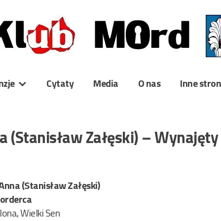
nzje
Cytaty
Media
O nas
Inne stro
a (Stanisław Załęski) – Wynajęty
Anna (Stanisław Załęski)
orderca
ona, Wielki Sen