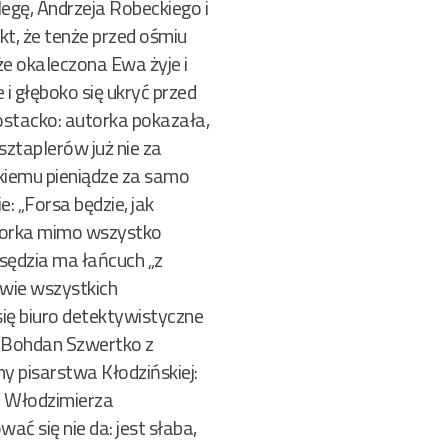
legę, Andrzeja Robeckiego i
t, że tenże przed ośmiu
 że okaleczona Ewa żyje i
 głęboko się ukryć przed
ostacko: autorka pokazała,
sztaplerów już nie za
ckiemu pieniądze za samo
 „Forsa będzie, jak
utorka mimo wszystko
 sędzia ma łańcuch „z
awie wszystkich
się biuro detektywistyczne
dy Bohdan Szwertko z
y pisarstwa Kłodzińskiej:
e Włodzimierza
ać się nie da: jest słaba,