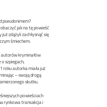
pod pseudonimem?
zobaczyć jak na tę powieść
już zdążyli zachłysnąć się
erczym śmiechem.
ch autorów kryminałów
e o szpiegach,
1 roku autorka miała już
pominając – swoją drogą
zamierzonego skutku.
eśniejszych powieściach
na rynkowa transakcja i