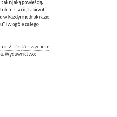
tak nijaką powieścią.
ułem z serii „Labirynt” –
ta; w każdym jednak razie
u” i w ogóle całego
rnik 2022
,
Rok wydania:
na
,
Wydawnictwo: