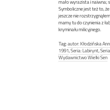
mało wyrazista i naiwna; s
Symboliczne jest też to, ż
jeszcze nie rozstrzygnąłem,
mamy tu do czynienia z łab
kryminału milicyjnego.
Tag:
autor: Kłodzińska An
1991
,
Seria: Labirynt
,
Seri
Wydawnictwo Wielki Sen
Nawigacja
wpisu