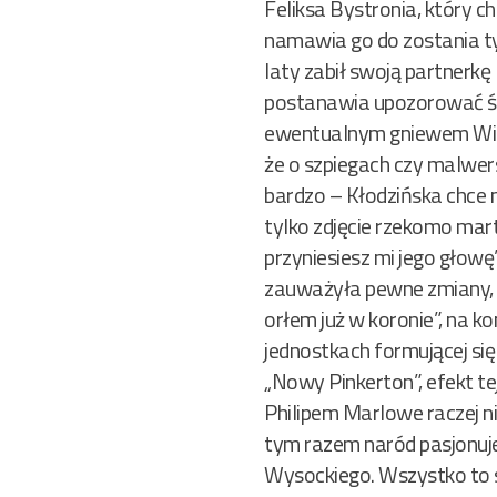
Feliksa Bystronia, który c
namawia go do zostania ty
laty zabił swoją partnerkę 
postanawia upozorować śmi
ewentualnym gniewem Wistk
że o szpiegach czy malwers
bardzo – Kłodzińska chce 
tylko zdjęcie rzekomo mar
przyniesiesz mi jego głow
zauważyła pewne zmiany, ta
orłem już w koronie”, na 
jednostkach formującej się
„Nowy Pinkerton”, efekt te
Philipem Marlowe raczej n
tym razem naród pasjonuje
Wysockiego. Wszystko to są