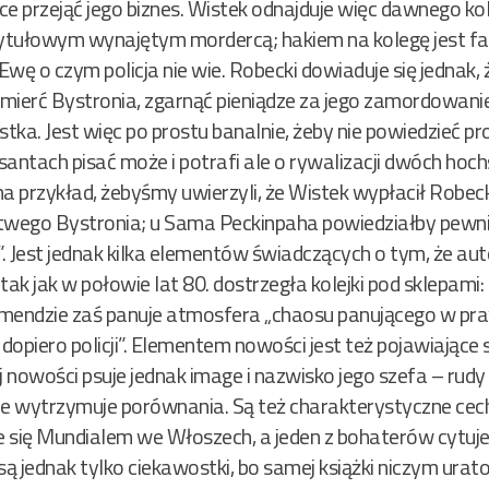
hce przejąć jego biznes. Wistek odnajduje więc dawnego ko
tułowym wynajętym mordercą; hakiem na kolegę jest fak
Ewę o czym policja nie wie. Robecki dowiaduje się jednak,
erć Bystronia, zgarnąć pieniądze za jego zamordowanie i
a. Jest więc po prostu banalnie, żeby nie powiedzieć pr
antach pisać może i potrafi ale o rywalizacji dwóch hoch
na przykład, żebyśmy uwierzyli, że Wistek wypłacił Robe
twego Bystronia; u Sama Peckinpaha powiedziałby pewnie:
ę”. Jest jednak kilka elementów świadczących o tym, że a
k jak w połowie lat 80. dostrzegła kolejki pod sklepami:
komendzie zaś panuje atmosfera „chaosu panującego w pr
 dopiero policji”. Elementem nowości jest też pojawiające 
j nowości psuje jednak image i nazwisko jego szefa – ru
ie wytrzymuje porównania. Są też charakterystyczne cech
 się Mundialem we Włoszech, a jeden z bohaterów cytuj
 jednak tylko ciekawostki, bo samej książki niczym uratow