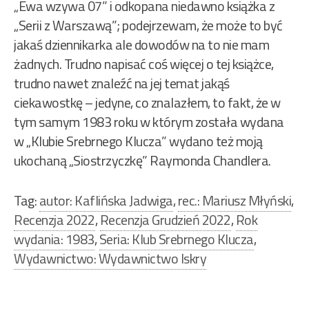
„Ewa wzywa 07” i odkopana niedawno książka z
„Serii z Warszawą”; podejrzewam, że może to być
jakaś dziennikarka ale dowodów na to nie mam
żadnych. Trudno napisać coś więcej o tej książce,
trudno nawet znaleźć na jej temat jakąś
ciekawostkę – jedyne, co znalazłem, to fakt, że w
tym samym 1983 roku w którym została wydana
w „Klubie Srebrnego Klucza” wydano też moją
ukochaną „Siostrzyczkę” Raymonda Chandlera.
Tag:
autor: Kaflińska Jadwiga
,
rec.: Mariusz Młyński
,
Recenzja 2022
,
Recenzja Grudzień 2022
,
Rok
wydania: 1983
,
Seria: Klub Srebrnego Klucza
,
Wydawnictwo: Wydawnictwo Iskry
Nawigacja