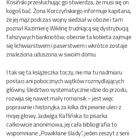
Kosiński przesłuchując go stwierdza, że musi się on
kogoś bać. Żona Korczyńskiego informuje kapitana,
że jej mąż podczas wojny siedział w obozie i tam
poznał Kazimierę Wiklinę trudniącą się dystrybucją
fałszywych banknotów; obecnie ta kobieta zajmuje
się lichwiarstwem i paserstwem i wkrótce zostaje
znaleziona uduszona w swoim domu.
I tak się ta książeczka toczy, nie ma tu nadmiaru
postaci ani pobocznych wątków rozmydlających
główny, śledztwo systematycznie idzie do przodu,
rozwija się nawet mały romansik – jest więc
poprawnie i historyjka za kilka dni pewnie uleci z
mojej głowy. Jadwiga Kaflińska to pisarka
całkowicie anonimowa, jej cała bibliografia to
wspomniane „Powikłane ślady”, jeden zeszyt z serii