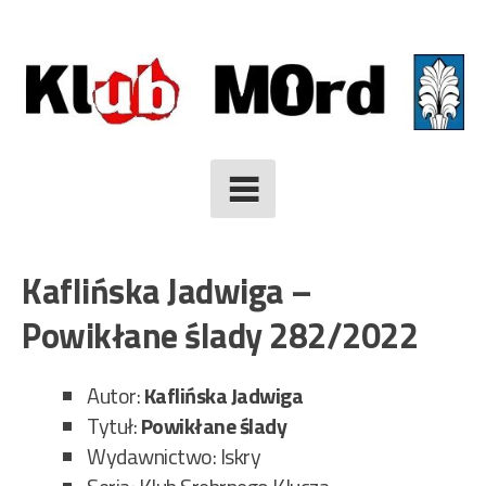
Skip
to
content
Kaflińska Jadwiga –
Powikłane ślady 282/2022
Autor:
Kaflińska Jadwiga
Tytuł:
Powikłane ślady
Wydawnictwo: Iskry