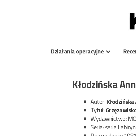
Skip
to
content
Działania operacyjne
Rece
Kłodzińska Ann
Autor:
Kłodzińska
Tytuł:
Grzęzawisk
Wydawnictwo: M
Seria: seria Labiryn
Rok wydania: 198