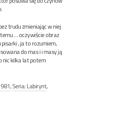
ktor posuwa się do czynów
.
ez trudu zmieniając w niej
t temu … oczywiście obraz
pisarki , ja to rozumiem,
esowana do mas i i masy ją
 nic kilka lat potem
1981
,
Seria: Labirynt
,