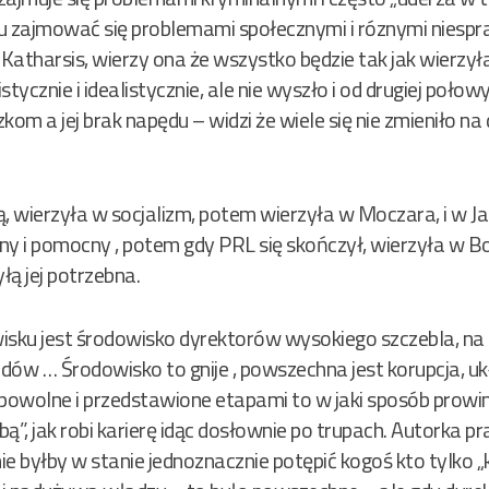
u zajmować się problemami społecznymi i róznymi niespra
Katharsis, wierzy ona że wszystko będzie tak jak wierzyła 
ycznie i idealistycznie, ale nie wyszło i od drugiej połowy 
zkom a jej brak napędu – widzi że wiele się nie zmieniło na
, wierzyła w socjalizm, potem wierzyła w Moczara, i w Jar
ny i pomocny , potem gdy PRL się skończył, wierzyła w B
łą jej potrzebna.
sku jest środowisko dyrektorów wysokiego szczebla, na 
dów … Środowisko to gnije , powszechna jest korupcja, uk
owolne i przedstawione etapami to w jaki sposób prowinc
ybą”, jak robi karierę idąc dosłownie po trupach. Autork
nie byłby w stanie jednoznacznie potępić kogoś kto tylko „