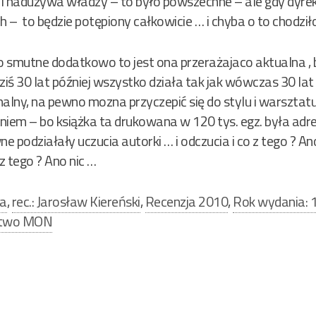
 i nadużywa władzy – to było powszechne – ale gdy dyre
 – to będzie potępiony całkowicie … i chyba o to chodziło
 co smutne dodatkowo to jest ona przerażajaco aktualna , b
ziś 30 lat później wszystko działa tak jak wówczas 30 la
banalny, na pewno mozna przyczepić się do stylu i warsztatu 
niem – bo książka ta drukowana w 120 tys. egz. była adr
e podziałały uczucia autorki … i odczucia i co z tego ? Ano
 tego ? Ano nic …
na
,
rec.: Jarosław Kiereński
,
Recenzja 2010
,
Rok wydania: 
ctwo MON