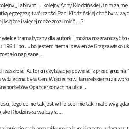
kolejny „Labirynt” , i kolejny Anny Kłodzińskiej , i nim zajmę
utką egzegezę twórczości Pani Kłodzińskiej choć by w wy
ej książce i więcej może zrozumieć … ?
wielce tramatyczny dla autorki i można rozgraniczyć to co 
 1981 i po …. bo jestem niemal pewien że Grzęzawisko uk
zostało napisane …
d i zaszłośći Autorki i czytając jej powieści z przed grud
 wdzięczna była Gen. Wojciechowi Jaruzelskiemu za wpro
ansportetów Opancerzonych na ulice …
ci, tego co nie tak jest w Polsce i nie tak miało wyglądać
Polske Kłodzińska walczyła …
zajmuje się problemami kryminalnymi i często „uderza w t