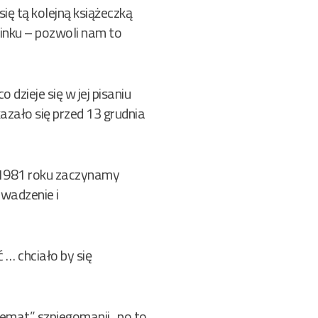
 się tą kolejną książeczką
cinku – pozwoli nam to
dzieje się w jej pisaniu
azało się przed 13 grudnia
nia 1981 roku zaczynamy
wadzenie i
 … chciało by się
emat” szpiegomanii , po to