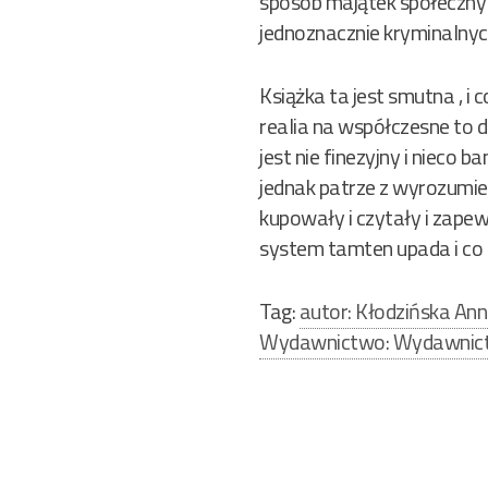
sposób majątek społeczny
jednoznacznie kryminalnych
Książka ta jest smutna , i
realia na współczesne to d
jest nie finezyjny i nieco 
jednak patrze z wyrozumie
kupowały i czytały i zapewn
system tamten upada i co z
Tag:
autor: Kłodzińska An
Wydawnictwo: Wydawni
Nawigacja
wpisu