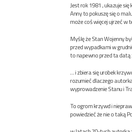
Jest rok 1981 , ukazuje się 
Anny to pokuszę się o mal
może coś więcej ujrzeć w t
Myślę że Stan Wojenny był 
przed wypadkami w grudniu
to napewno przed ta datą 
… i zbiera się urobek krzyw
rozumieć dlaczego autorka
wyprowadzenie Stanu i Tr
To ogrom krzywd i nieprawoś
powiedzieć że nie o taką 
w latach 70-tych autorka 