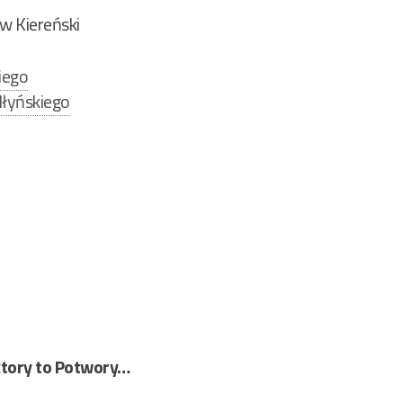
w Kiereński
iego
łyńskiego
ktory to Potwory…