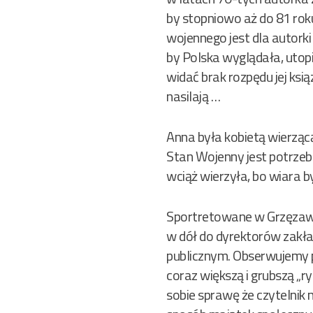
by stopniowo aż do 81 rok
wojennego jest dla autorki 
by Polska wyglądała, utopist
widać brak rozpędu jej ksią
nasilają …
Anna była kobietą wierzącą
Stan Wojenny jest potrzeb
wciąż wierzyła, bo wiara by
Sportretowane w Grzęzawi
w dół do dyrektorów zakła
publicznym. Obserwujemy p
coraz większą i grubszą „r
sobie sprawę że czytelnik 