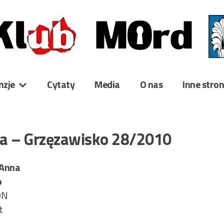
nzje
Cytaty
Media
O nas
Inne stro
a – Grzęzawisko 28/2010
 Anna
o
ON
t
1