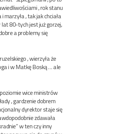
wiedliwościami , rok stanu
i marzyła , tak jak chciała
lat 80-tych jest już gorzej,
 dobre a problemy się
uzelskiego , wierzyła że
oga i w Matkę Boską … ale
poziomie wice ministrów
łady , gardzenie dobrem
jonalny dyrektor staje się
a prawdopodobnie zdawała
kradnie” w ten czy inny