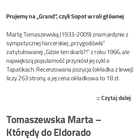
Prujemy na „Grand”, czyli Sopot w roli głównej
Martę Tomaszewską (1933-2009) znam jedynie z
sympatycznej harcerskiej „przygodówki”
zatytułowanej „Gdzie ten skarb?!” z roku 1966, ale
największą popularność przyniósł jej cykl o
Tapatikach. Recenzowana pozycja (okładka z lewej)
liczy 263 strony, a jej cena okładkowa to 18 zł.
„To
Czytaj dalej
Mar
–
Tomaszewska Marta –
Zor
Którędy do Eldorado
zał