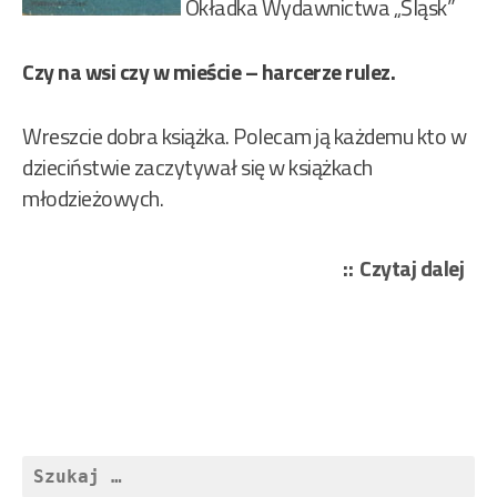
Okładka Wydawnictwa „Śląsk”
Czy na wsi czy w mieście – harcerze rulez.
Wreszcie dobra książka. Polecam ją każdemu kto w
dzieciństwie zaczytywał się w książkach
młodzieżowych.
„To
Czytaj dalej
Mar
–
Któ
do
Eld
137
Szukaj: