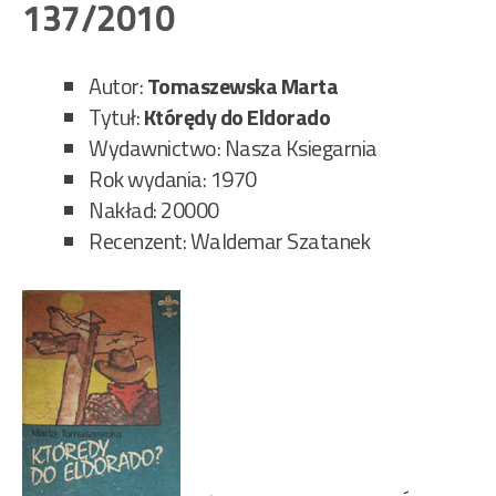
oku
137/2010
254
Autor:
Tomaszewska Marta
Tytuł:
Którędy do Eldorado
Wydawnictwo: Nasza Ksiegarnia
Rok wydania: 1970
Nakład: 20000
Recenzent: Waldemar Szatanek