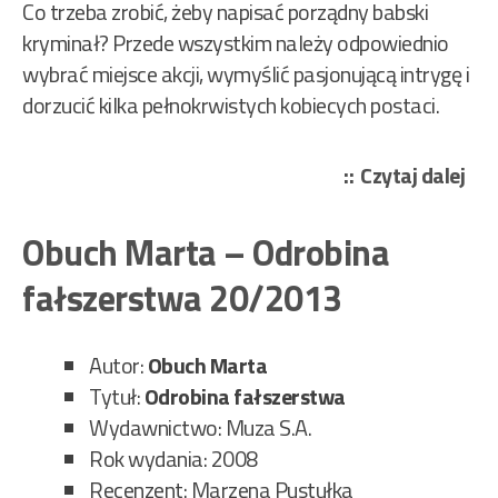
Co trzeba zrobić, żeby napisać porządny babski
kryminał? Przede wszystkim należy odpowiednio
wybrać miejsce akcji, wymyślić pasjonującą intrygę i
dorzucić kilka pełnokrwistych kobiecych postaci.
„Ob
Czytaj dalej
Mar
–
Obuch Marta – Odrobina
Mił
fałszerstwa 20/2013
szki
i
spa
Autor:
Obuch Marta
67/
Tytuł:
Odrobina fałszerstwa
Wydawnictwo: Muza S.A.
Rok wydania: 2008
Recenzent: Marzena Pustułka