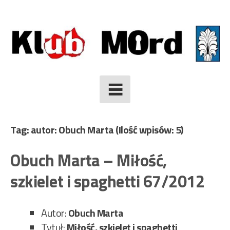
Skip
to
content
Tag: autor: Obuch Marta
(Ilość wpisów: 5)
Obuch Marta – Miłość,
szkielet i spaghetti 67/2012
Autor:
Obuch Marta
Tytuł:
Miłość, szkielet i spaghetti