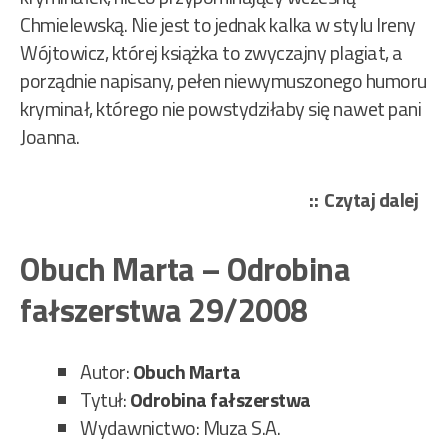
Chmielewską. Nie jest to jednak kalka w stylu Ireny
Wójtowicz, której książka to zwyczajny plagiat, a
porządnie napisany, pełen niewymuszonego humoru
kryminał, którego nie powstydziłaby się nawet pani
Joanna.
„Ob
Czytaj dalej
Mar
–
Obuch Marta – Odrobina
Pre
fałszerstwa 29/2008
z
bru
3/2
Autor:
Obuch Marta
Tytuł:
Odrobina fałszerstwa
Wydawnictwo: Muza S.A.