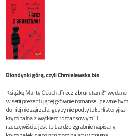
Blondynki górą, czyli Chmielewska bis
Książkę Marty Obuch „Precz z brunetami!” wydano
w serii prezentującej głównie romanse i pewnie bym
do niej nie zajrzała, gdyby nie podtytuł: „Historyjka
kryminalna z wątkiem romansowym”. I
rzeczywiście, jest to bardzo zgrabnie napisany
kryminałek, nieco przypominający wczesną