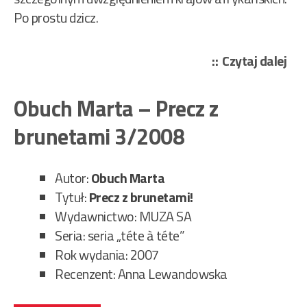
Po prostu dzicz.
„Ob
Czytaj dalej
Mar
–
Obuch Marta – Precz z
Dia
brunetami 3/2008
ewo
56/
Autor:
Obuch Marta
Tytuł:
Precz z brunetami!
Wydawnictwo: MUZA SA
Seria: seria „téte à téte”
Rok wydania: 2007
Recenzent: Anna Lewandowska