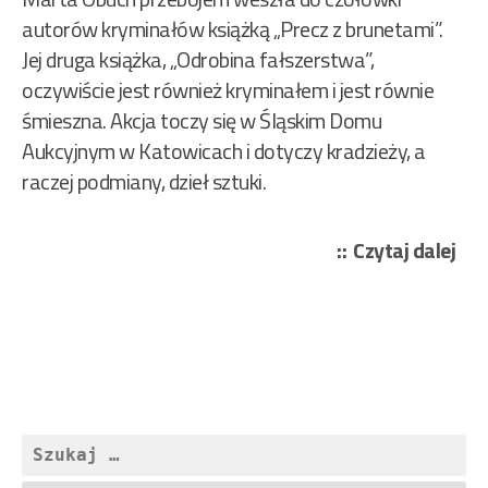
autorów kryminałów książką „Precz z brunetami”.
Jej druga książka, „Odrobina fałszerstwa”,
oczywiście jest również kryminałem i jest równie
śmieszna. Akcja toczy się w Śląskim Domu
Aukcyjnym w Katowicach i dotyczy kradzieży, a
raczej podmiany, dzieł sztuki.
„Ob
Czytaj dalej
Mar
–
Odr
fał
29/
Szukaj: