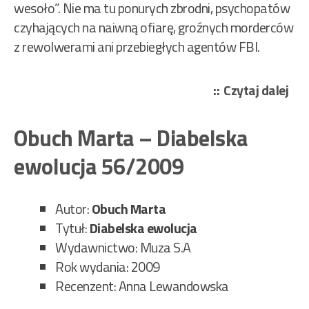
wesoło”. Nie ma tu ponurych zbrodni, psychopatów
czyhających na naiwną ofiarę, groźnych morderców
z rewolwerami ani przebiegłych agentów FBI.
„Ob
Czytaj dalej
Mar
–
Obuch Marta – Diabelska
Odr
ewolucja 56/2009
fał
20/
Autor:
Obuch Marta
Tytuł:
Diabelska ewolucja
Wydawnictwo: Muza S.A
Rok wydania: 2009
Recenzent: Anna Lewandowska