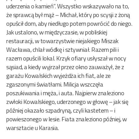
uderzenia o kamień”. Wszystko wskazywało na to,
że sprawcą był mąż – Michał, który po scysji z żoną
opuścił dom, aby niedługo potem powrócić do niego.
Jak ustalono, w międzyczasie, w pobliskiej
restauracji, w towarzystwie niejakiego Miszak
Wacława, chlał wódkę i sztywniał. Razem pili i
razem opuścili lokal. Krzyk ofiary usłyszał w nocy
sąsiad, a kiedy wyjrzał przez okno zauważył, że z
garażu Kowalskich wyjeżdża ich fiat, ale ze
zgaszonymi światłami. Milicja wszczęła
poszukiwania i męża, i auta. Najpierw znaleziono
zwłoki Kowalskiego, uderzonego w głowę – jak się
później okazało szpadryną, czyli kastetem – i
powieszonego w lesie. Fiata znaleziono później, w
warsztacie u Karasia.