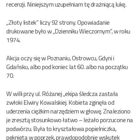
recenzji. Niniejszym uzupełniam tę drażniącą lukę.
„Złoty listek” liczy 92 strony. Opowiadanie
drukowane było w „Dzienniku Wieczornym”, w roku
1974.
Akcja oczy się w Poznaniu, Ostrowcu, Gdyni i
Gdańsku, albo pod koniec lat 60. albo na początku
70.
W willi przy ul. Różanej „ekipa śledcza zastała
zwłoki Elwiry Kowalskiej. Kobieta zginęła od
uderzenia ciężkim narzędziem w głowę. Znaleziono
je zresztą stosunkowo łatwo – leżało porzucone na
podwórzu. Była to kryształowa popielniczka,
pęknięta w poprzek, prawdopodobnie wskutek