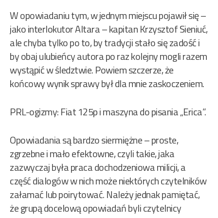
W opowiadaniu tym, w jednym miejscu pojawił się –
jako interlokutor Altara – kapitan Krzysztof Sieniuć,
ale chyba tylko po to, by tradycji stało się zadość i
by obaj ulubieńcy autora po raz kolejny mogli razem
wystąpić w śledztwie. Powiem szczerze, że
końcowy wynik sprawy był dla mnie zaskoczeniem.
PRL-ogizmy: Fiat 125p i maszyna do pisania „Erica”.
Opowiadania są bardzo siermiężne – proste,
zgrzebne i mało efektowne, czyli takie, jaka
zazwyczaj była praca dochodzeniowa milicji, a
część dialogów w nich może niektórych czytelników
załamać lub poirytować. Należy jednak pamiętać,
że grupą docelową opowiadań byli czytelnicy