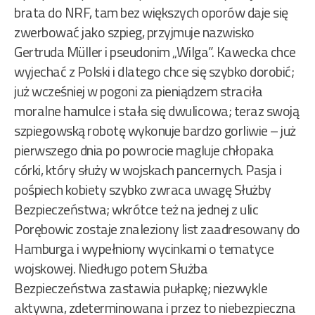
brata do NRF, tam bez większych oporów daje się
zwerbować jako szpieg, przyjmuje nazwisko
Gertruda Müller i pseudonim „Wilga”. Kawecka chce
wyjechać z Polski i dlatego chce się szybko dorobić;
już wcześniej w pogoni za pieniądzem straciła
moralne hamulce i stała się dwulicowa; teraz swoją
szpiegowską robotę wykonuje bardzo gorliwie – już
pierwszego dnia po powrocie magluje chłopaka
córki, który służy w wojskach pancernych. Pasja i
pośpiech kobiety szybko zwraca uwagę Służby
Bezpieczeństwa; wkrótce też na jednej z ulic
Porębowic zostaje znaleziony list zaadresowany do
Hamburga i wypełniony wycinkami o tematyce
wojskowej. Niedługo potem Służba
Bezpieczeństwa zastawia pułapkę; niezwykle
aktywna, zdeterminowana i przez to niebezpieczna