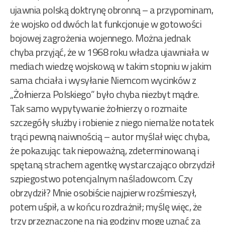
ujawnia polską doktrynę obronną – a przypominam,
że wojsko od dwóch lat funkcjonuje w gotowości
bojowej zagrożenia wojennego. Można jednak
chyba przyjąć, że w 1968 roku władza ujawniała w
mediach wiedzę wojskową w takim stopniu w jakim
sama chciała i wysyłanie Niemcom wycinków z
„Żołnierza Polskiego” było chyba niezbyt mądre.
Tak samo wypytywanie żołnierzy o rozmaite
szczegóły służby i robienie z niego niemalże notatek
trąci pewną naiwnością – autor myślał więc chyba,
że pokazując tak niepoważną, zdeterminowaną i
spętaną strachem agentkę wystarczająco obrzydził
szpiegostwo potencjalnym naśladowcom. Czy
obrzydził? Mnie osobiście najpierw rozśmieszył,
potem uśpił, a w końcu rozdrażnił; myślę więc, że
trzy przeznaczone na nią godziny mogę uznać za