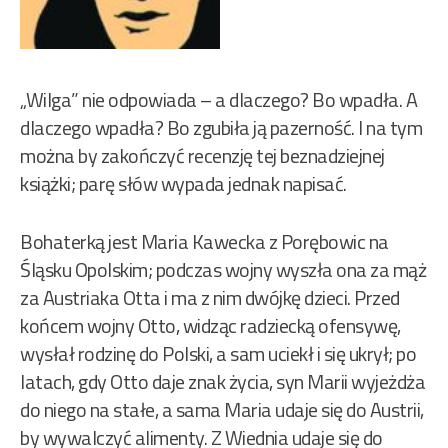
„Wilga” nie odpowiada – a dlaczego? Bo wpadła. A
dlaczego wpadła? Bo zgubiła ją pazerność. I na tym
można by zakończyć recenzję tej beznadziejnej
książki; parę słów wypada jednak napisać.
Bohaterką jest Maria Kawecka z Porębowic na
Śląsku Opolskim; podczas wojny wyszła ona za mąż
za Austriaka Otta i ma z nim dwójkę dzieci. Przed
końcem wojny Otto, widząc radziecką ofensywę,
wysłał rodzinę do Polski, a sam uciekł i się ukrył; po
latach, gdy Otto daje znak życia, syn Marii wyjeżdża
do niego na stałe, a sama Maria udaje się do Austrii,
by wywalczyć alimenty. Z Wiednia udaje się do