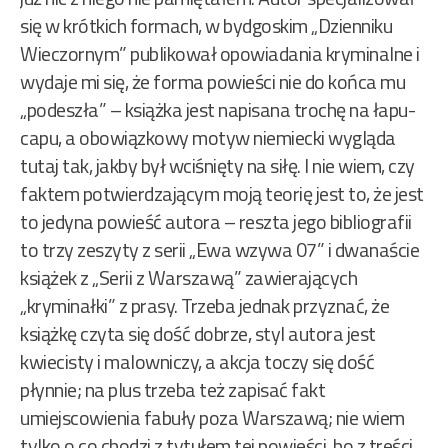
się w krótkich formach, w bydgoskim „Dzienniku
Wieczornym” publikował opowiadania kryminalne i
wydaje mi się, że forma powieści nie do końca mu
„podeszła” – książka jest napisana trochę na łapu-
capu, a obowiązkowy motyw niemiecki wygląda
tutaj tak, jakby był wciśnięty na siłę. I nie wiem, czy
faktem potwierdzającym moją teorię jest to, że jest
to jedyna powieść autora – reszta jego bibliografii
to trzy zeszyty z serii „Ewa wzywa 07” i dwanaście
książek z „Serii z Warszawą” zawierających
„kryminałki” z prasy. Trzeba jednak przyznać, że
książkę czyta się dość dobrze, styl autora jest
kwiecisty i malowniczy, a akcja toczy się dość
płynnie; na plus trzeba też zapisać fakt
umiejscowienia fabuły poza Warszawą; nie wiem
tylko o co chodzi z tytułem tej powieści, bo z treści